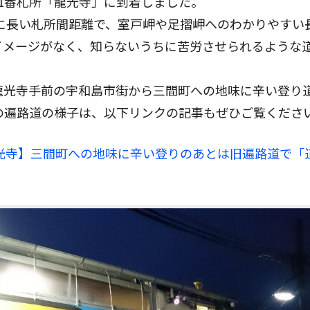
1番札所「龍光寺」に到着しました。
目に長い札所間距離で、室戸岬や足摺岬へのわかりやすい
イメージがなく、知らないうちに苦労させられるような
龍光寺手前の宇和島市街から三間町への地味に辛い登り
の遍路道の様子は、以下リンクの記事もぜひご覧くださ
光寺】
三間町への地味に辛い登りのあとは旧遍路道で「