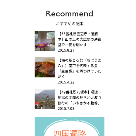
Recommend
おすすめの記事
【66番札所雲辺寺・通夜
堂】山の上の大広間の通夜
堂で一夜を明かす
2015.8.27
【海の駅とろむ「ぢばうま
八」】室戸を代表する魚
「金目鯛」を煮つけでいた
だく
2015.4.22
【47番札所八坂寺】極楽・
地獄の閻魔の裁きと火渡り
修行の「いやさか不動尊」
2015.7.03