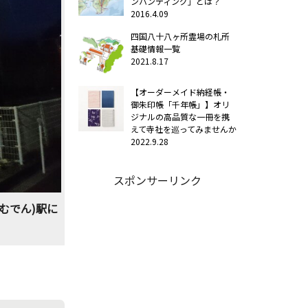
ンハンティング」とは？
2016.4.09
四国八十八ヶ所霊場の札所
基礎情報一覧
2021.8.17
【オーダーメイド納経帳・
御朱印帳「千年帳」】オリ
ジナルの高品質な一冊を携
えて寺社を巡ってみませんか
2022.9.28
スポンサーリンク
むでん)駅に