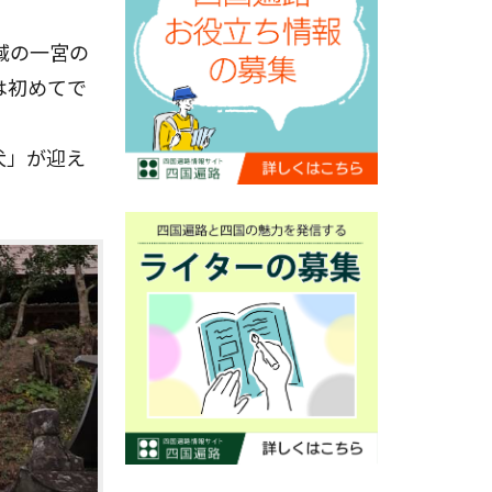
域の一宮の
は初めてで
犬」が迎え