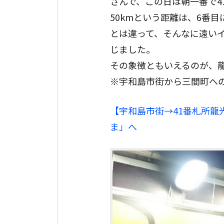
さんで、この日は朝一番で4
50kmという距離は、6番
とは違って、そんなに遠い
じました。
その象徴ともいえるのが、
※宇和島市街から三間町へ
【宇和島市街→41番札所龍
ま」へ