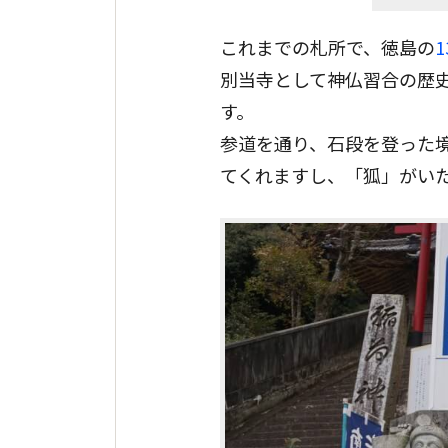
これまでの札所で、徳島の
別当寺として神仏習合の歴
す。
参道を通り、石段を登った
てくれますし、「狐」がい