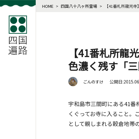
HOME
>
四国八十八ヶ所霊場
>
【41番札所龍光
【41番札所龍
色濃く残す「三
公開日:2015.0
ごんのすけ
宇和島市三間町にある41
くぐってお寺に入ること。
として親しまれる穀倉地帯