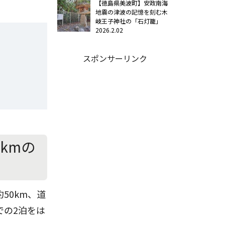
【徳島県美波町】安政南海
地震の津波の記憶を刻む木
岐王子神社の「石灯籠」
2026.2.02
スポンサーリンク
kmの
50km、道
での2泊をは