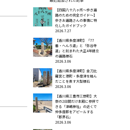
最近追加された記事
【四国八十八ヶ所～歩き遍
路のための完全ガイド～】
歩きお遍路さんの事情に特
化したガイドブック
2026.7.27
【香川県多度津町】「77
番・へんろ道」と「弥谷寺
道」と刻まれた大正4年建立
の遍路標石
2026.3.06
【香川県多度津町】金刀比
羅宮と港町・多度津を結ん
だことを表す大型標石
2026.3.06
【香川県三豊市三野町】大
祭の2日間だけ本殿に参拝で
きる「津嶋神社」の近くで
仲多度郡をアピールする
「郡界石」
2026.3.06