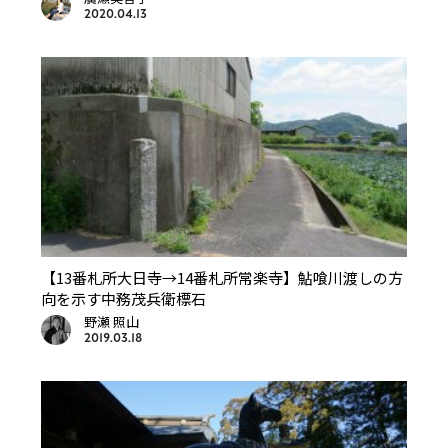
2020.04.13
【13番札所大日寺→14番札所常楽寺】鮎喰川渡しの方
向を示す中務茂兵衛標石
野瀬 照山
2019.03.18