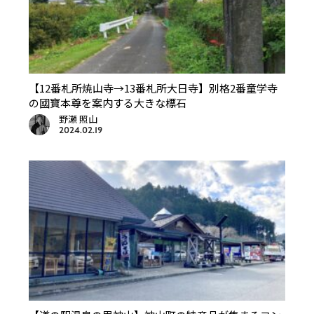
【12番札所焼山寺→13番札所大日寺】別格2番童学寺
の國寶本尊を案内する大きな標石
野瀬 照山
2024.02.19