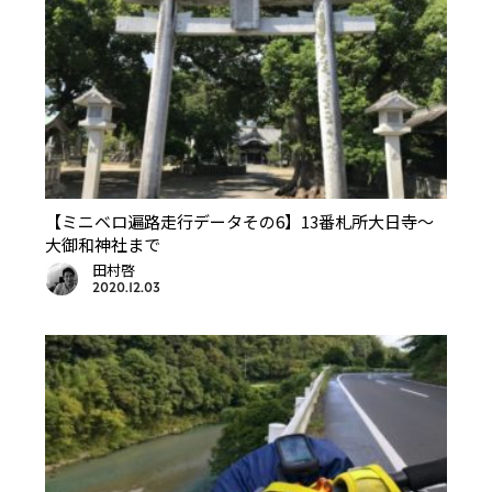
【ミニベロ遍路走行データその6】13番札所大日寺〜
大御和神社まで
田村啓
2020.12.03