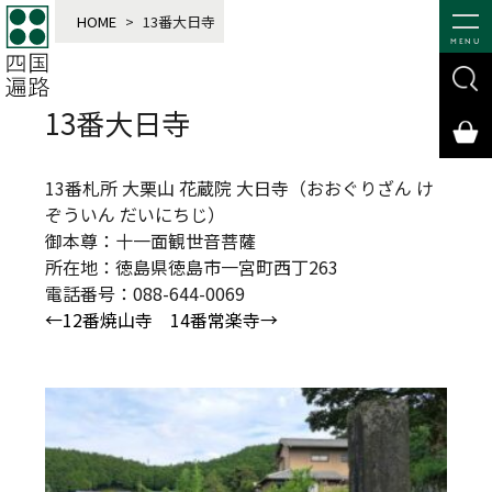
HOME
>
13番大日寺
MENU
13番大日寺
13番札所 大栗山 花蔵院 大日寺（おおぐりざん け
ぞういん だいにちじ）
御本尊：十一面観世音菩薩
所在地：徳島県徳島市一宮町西丁263
電話番号：088-644-0069
←12番焼山寺
14番常楽寺→