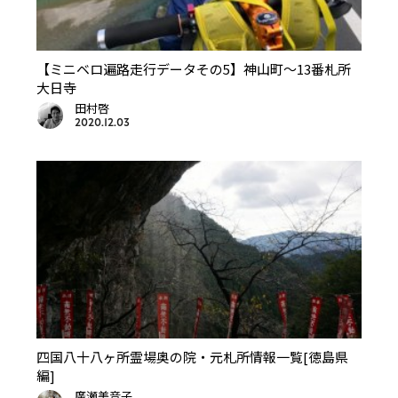
【ミニベロ遍路走行データその5】神山町〜13番札所
大日寺
田村啓
2020.12.03
四国八十八ヶ所霊場奥の院・元札所情報一覧[徳島県
編]
廣瀬美音子