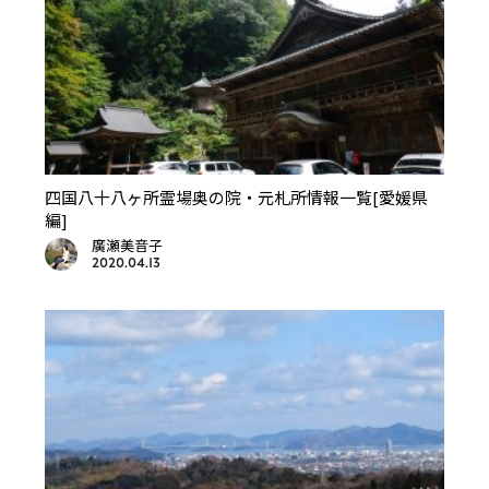
四国八十八ヶ所霊場奥の院・元札所情報一覧[愛媛県
編]
廣瀬美音子
2020.04.13