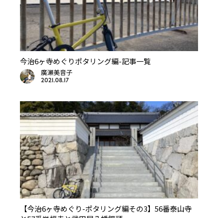
今治6ヶ寺めぐりポタリング編-記事一覧
廣瀬美音子
2021.08.17
【今治6ヶ寺めぐり-ポタリング編その3】56番泰山寺