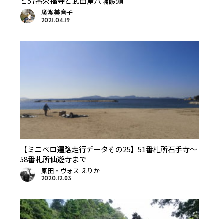
と57番栄福寺と武田屋八幡饅頭
廣瀬美音子
2021.04.19
【ミニベロ遍路走行データその25】51番札所石手寺～
58番札所仙遊寺まで
原田・ヴォス えりか
2020.12.03