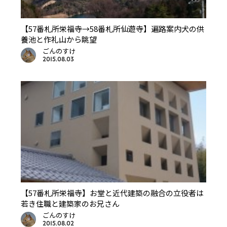
【57番札所栄福寺→58番札所仙遊寺】遍路案内犬の供
養池と作礼山から眺望
ごんのすけ
2015.08.03
【57番札所栄福寺】お堂と近代建築の融合の立役者は
若き住職と建築家のお兄さん
ごんのすけ
2015.08.02