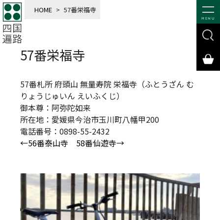
HOME
>
57番栄福寺
MENU
57番栄福寺
57番札所 府頭山 無量寿院 栄福寺（ふとうざん む
りょうじゅいん えいふくじ）
御本尊：阿弥陀如来
所在地：愛媛県今治市玉川町八幡甲200
電話番号：0898-55-2432
←56番泰山寺
58番仙遊寺→