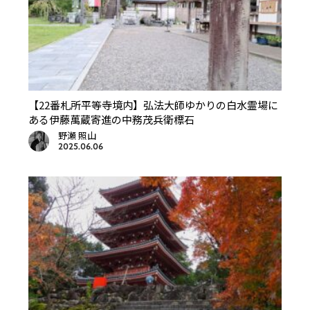
【22番札所平等寺境内】弘法大師ゆかりの白水霊場に
ある伊藤萬蔵寄進の中務茂兵衛標石
野瀬 照山
2025.06.06