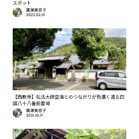
スポット
廣瀬美音子
2022.02.15
【西教寺】弘法大師空海とのつながりが色濃く遺る四
国八十八番前霊場
廣瀬美音子
2021.10.17