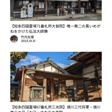
【知多四国霊場71番札所大智院】唯一無二の黒いめが
ねをかけた弘法大師像
竹内友章
2023.10.31
【知多四国霊場67番札所三光院】徳川三代将軍・徳川