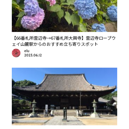
【66番札所雲辺寺→67番札所大興寺】雲辺寺ロープウ
ェイ山麓駅からのおすすめ立ち寄りスポット
elu
2023.06.12