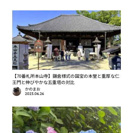
【70番札所本山寺】鎌倉様式の国宝の本堂と重厚な仁
王門と伸びやかな五重塔の対比
かのまお
2023.06.26