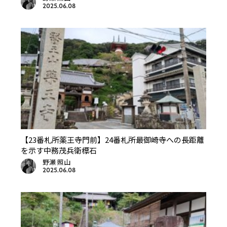
2025.06.08
【23番札所薬王寺門前】24番札所最御崎寺への長距離
を示す中務茂兵衛標石
野瀬 照山
2025.06.08