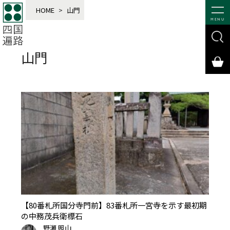
HOME
>
山門
MENU
山門
【80番札所国分寺門前】83番札所一宮寺を示す最初期
の中務茂兵衛標石
野瀬 照山