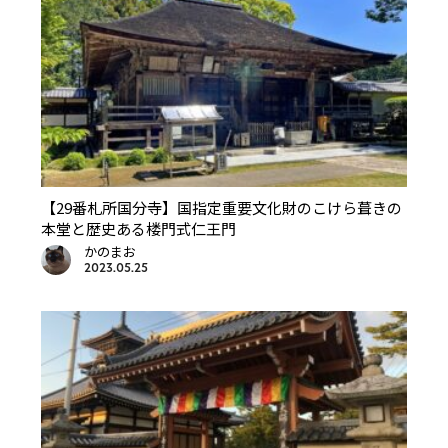
【29番札所国分寺】国指定重要文化財のこけら葺きの
本堂と歴史ある楼門式仁王門
かのまお
2023.05.25