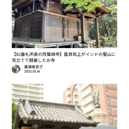
【82番札所奥の院鷲峰寺】鑑真和上がインドの聖山に
見立てて開基したお寺
廣瀬美音子
2021.10.16