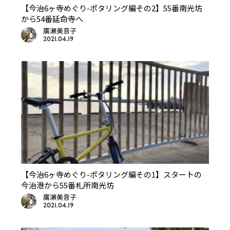
【今治6ヶ寺めぐり-ポタリング編その2】55番南光坊
から54番延命寺へ
廣瀬美音子
2021.04.19
【今治6ヶ寺めぐり-ポタリング編その1】スタートの
今治港から55番札所南光坊
廣瀬美音子
2021.04.19