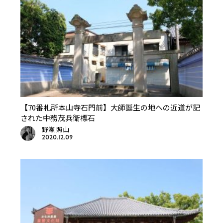
【70番札所本山寺石門前】大師誕生の地への近道が記
された中務茂兵衛標石
野瀬 照山
2020.12.09