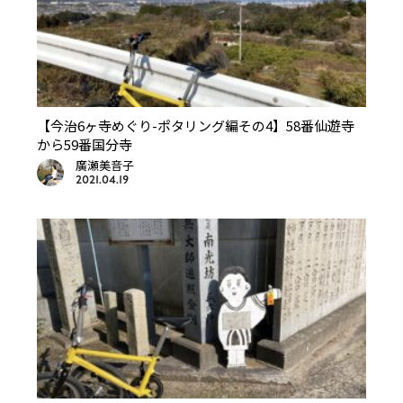
【今治6ヶ寺めぐり-ポタリング編その4】58番仙遊寺
から59番国分寺
廣瀬美音子
2021.04.19