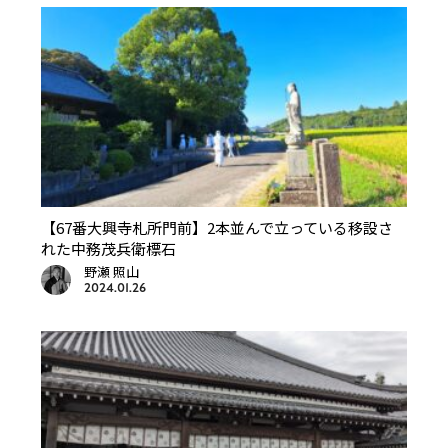
【67番大興寺札所門前】2本並んで立っている移設さ
れた中務茂兵衛標石
野瀬 照山
2024.01.26