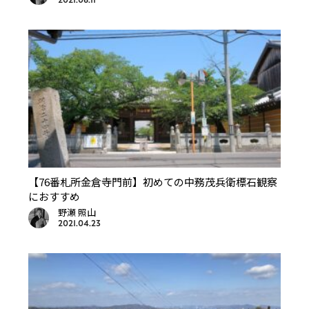
2021.06.11
【76番札所金倉寺門前】初めての中務茂兵衛標石観察
におすすめ
野瀬 照山
2021.04.23