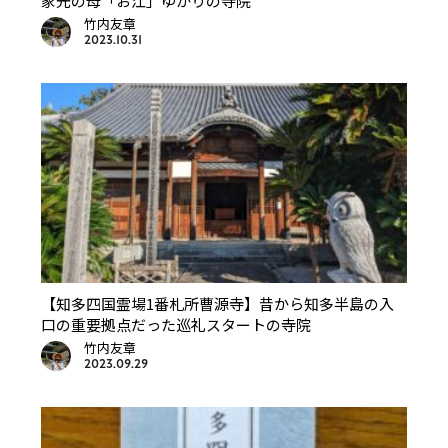
家光の母「お江」ゆかりの寺院
竹内友章
2023.10.31
【知多四国霊場1番札所曹源寺】昔から知多半島の入
口の重要拠点だった巡礼スタートの寺院
竹内友章
2023.09.29