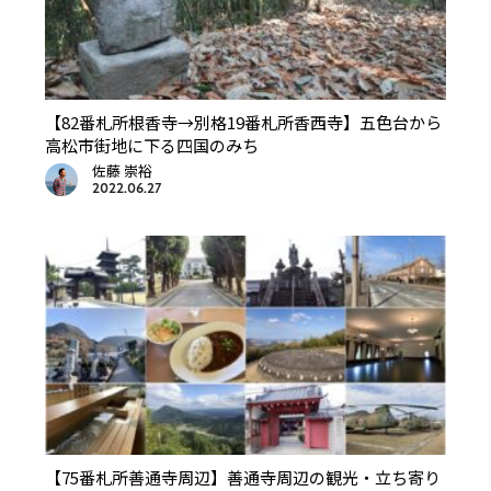
【82番札所根香寺→別格19番札所香西寺】五色台から
高松市街地に下る四国のみち
佐藤 崇裕
2022.06.27
【75番札所善通寺周辺】善通寺周辺の観光・立ち寄り