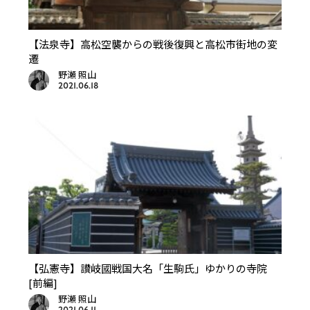
【法泉寺】高松空襲からの戦後復興と高松市街地の変
遷
野瀬 照山
2021.06.18
【弘憲寺】讃岐國戦国大名「生駒氏」ゆかりの寺院
[前編]
野瀬 照山