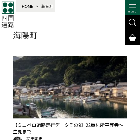
HOME
>
海陽町
MENU
海陽町
【ミニベロ遍路走行データその9】22番札所平等寺〜
生見まで
羽田明史