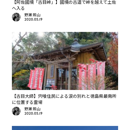
【阿佐國境「古目峠」】國境の古道で峠を越えて土佐
へ入る
野瀬 照山
2020.05.19
【古目大師】宍喰住民による涙の別れと徳島県最南所
に位置する霊場
野瀬 照山
2020.05.19