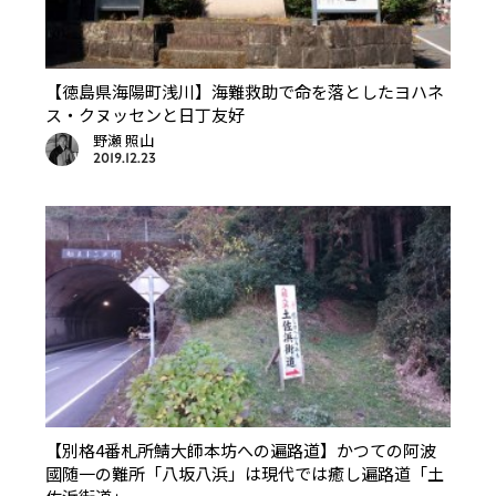
【徳島県海陽町浅川】海難救助で命を落としたヨハネ
ス・クヌッセンと日丁友好
野瀬 照山
2019.12.23
【別格4番札所鯖大師本坊への遍路道】かつての阿波
國随一の難所「八坂八浜」は現代では癒し遍路道「土