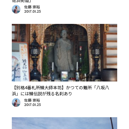
佐浜街道」
佐藤 崇裕
2017.01.25
【別格4番札所鯖大師本坊】かつての難所「八坂八
浜」には鯖伝説が残る名刹あり
佐藤 崇裕
2017.01.25