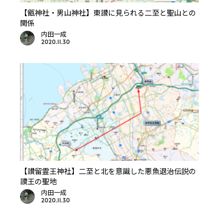
【甑神社・男山神社】東讃に見られる二至と聖山との
関係
内田一成
2020.11.30
【讃留霊王神社】二至と北を意識した悪魚退治伝説の
讃王の聖地
内田一成
2020.11.30