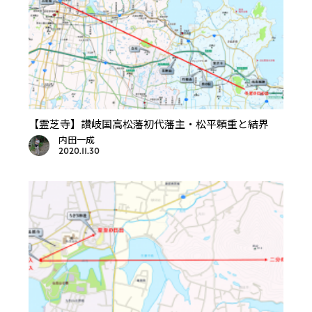
【霊芝寺】讃岐国高松藩初代藩主・松平頼重と結界
内田一成
2020.11.30