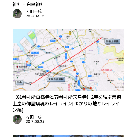
神社・白鳥神社
内田一成
2018.04.19
【81番札所白峯寺と79番札所天皇寺】2寺を結ぶ崇徳
上皇の御霊鎮魂のレイライン[ゆかりの地とレイライ
ン編]
内田一成
2017.08.25