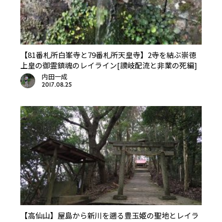
【81番札所白峯寺と79番札所天皇寺】2寺を結ぶ崇徳
上皇の御霊鎮魂のレイライン[讃岐配流と非業の死編]
内田一成
2017.08.25
【高仙山】屋島から新川を遡る豊玉姫の聖地とレイラ