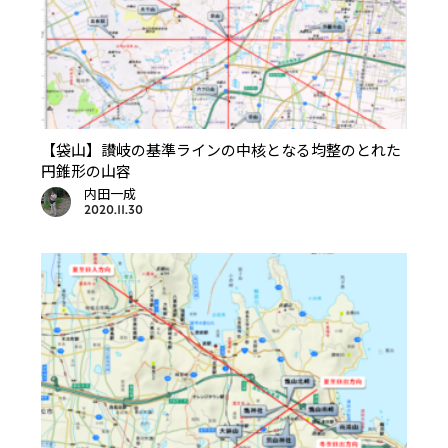
【袋山】讃岐の基準ラインの中核となる均整のとれた
円錐形の山容
内田一成
2020.11.30