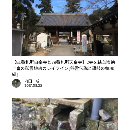
【81番札所白峯寺と79番札所天皇寺】2寺を結ぶ崇徳
上皇の御霊鎮魂のレイライン[怨霊伝説と讃岐の鎮魂
編]
内田一成
2017.08.25