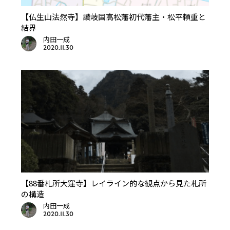
【仏生山法然寺】讃岐国高松藩初代藩主・松平頼重と
結界
内田一成
2020.11.30
【88番札所大窪寺】レイライン的な観点から見た札所
の構造
内田一成
2020.11.30