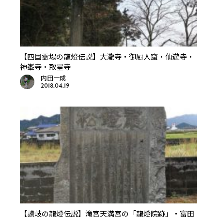
【四国霊場の龍燈伝説】大瀧寺・御厨人窟・仙遊寺・
神峯寺・取星寺
内田一成
2018.04.19
【讃岐の龍燈伝説】滝宮天満宮の「龍燈院跡」・富田