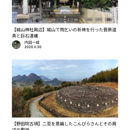
【城山神社周辺】城山で雨乞いの祈祷を行った菅原道
真と巨石遺構
内田一成
2020.11.30
【野田院古墳】二至を意識したこんぴらさんとその周
辺の聖地