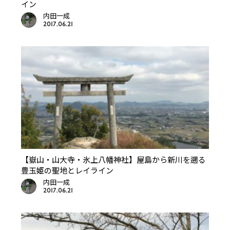
イン
内田一成
2017.06.21
【嶽山・山大寺・氷上八幡神社】屋島から新川を遡る
豊玉姫の聖地とレイライン
内田一成
2017.06.21