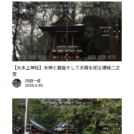
【大水上神社】水神と磐座そして太陽を祀る讃岐二之
宮
内田一成
2020.11.30