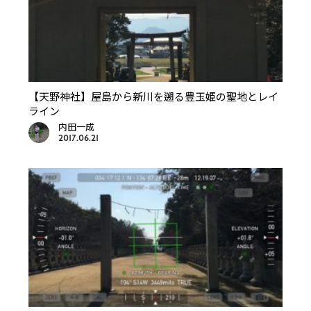
【天野神社】屋島から新川を遡る豊玉姫の聖地とレイ
ライン
内田一成
2017.06.21