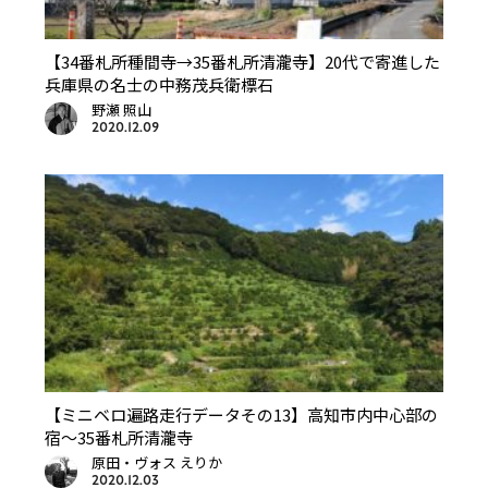
【34番札所種間寺→35番札所清瀧寺】20代で寄進した
兵庫県の名士の中務茂兵衛標石
野瀬 照山
2020.12.09
【ミニベロ遍路走行データその13】高知市内中心部の
宿〜35番札所清瀧寺
原田・ヴォス えりか
2020.12.03