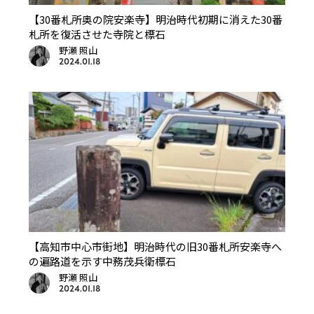
【30番札所奥の院安楽寺】明治時代初期に消えた30番
札所を復活させた寺院と標石
野瀬 照山
2024.01.18
【高知市中心市街地】明治時代の旧30番札所安楽寺へ
の遍路道を示す中務茂兵衛標石
野瀬 照山
2024.01.18