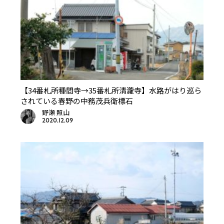
【34番札所種間寺→35番札所清瀧寺】水路がはり巡ら
されている春野の中務茂兵衛標石
野瀬 照山
2020.12.09