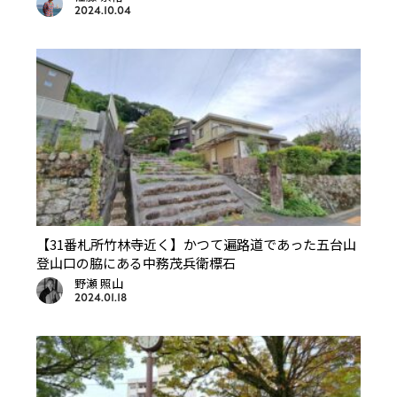
2024.10.04
【31番札所竹林寺近く】かつて遍路道であった五台山
登山口の脇にある中務茂兵衛標石
野瀬 照山
2024.01.18