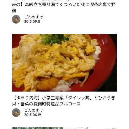
みの】高級立ち寄り湯でくつろいだ後に喫茶店裏で野
宿
ごんのすけ
2015.09.11
【ゆらり内海】小学生考案「タイレッ丼」とひおうぎ
貝・蕾菜の愛南町特産品フルコース
ごんのすけ
2015.06.19