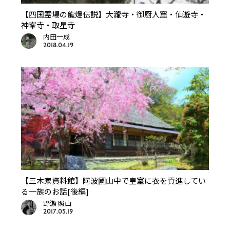
【四国霊場の龍燈伝説】大瀧寺・御厨人窟・仙遊寺・
神峯寺・取星寺
内田一成
2018.04.19
【三木家資料館】阿波國山中で皇室に衣を貢進してい
る一族のお話[後編]
野瀬 照山
2017.05.19