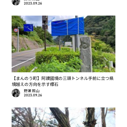
2023.09.26
【まんのう町】阿讃國境の三頭トンネル手前に立つ県
境越えの方向を示す標石
野瀬 照山
2023.09.26