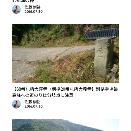
む航海の神
佐藤 崇裕
2016.07.30
【88番札所大窪寺→別格20番札所大瀧寺】別格霊場最
高峰への道のりは分岐点に注意
佐藤 崇裕
2016.07.30