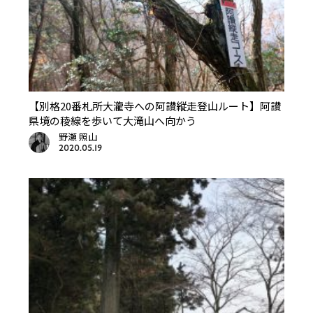
【別格20番札所大瀧寺への阿讃縦走登山ルート】阿讃
県境の稜線を歩いて大滝山へ向かう
野瀬 照山
2020.05.19