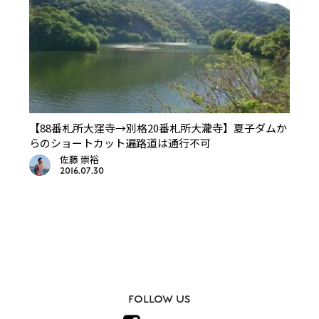
【88番札所大窪寺→別格20番札所大瀧寺】夏子ダムか
らのショートカット遍路道は通行不可
佐藤 崇裕
2016.07.30
FOLLOW US