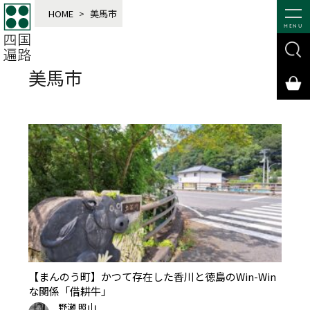
HOME
>
美馬市
MENU
美馬市
【まんのう町】かつて存在した香川と徳島のWin-Win
な関係「借耕牛」
野瀬 照山