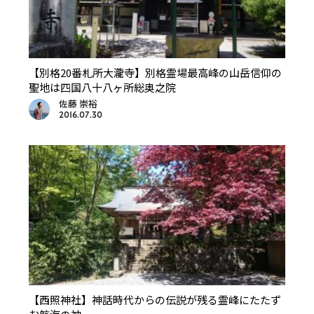
【別格20番札所大瀧寺】別格霊場最高峰の山岳信仰の
聖地は四国八十八ヶ所総奥之院
佐藤 崇裕
2016.07.30
【西照神社】神話時代からの伝説が残る霊峰にたたず