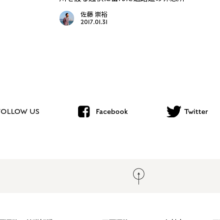
佐藤 崇裕
2017.01.31
FOLLOW US
Facebook
Twitter