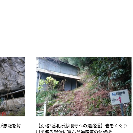
が悪龍を封
【別格3番札所慈眼寺への遍路道】岩をくぐり
川を渡る起伏に富んだ遍路道の休憩所