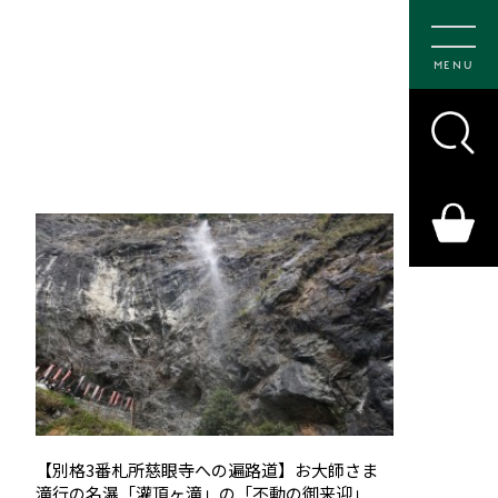
MENU
【別格3番札所慈眼寺への遍路道】お大師さま
滝行の名瀑「灌頂ヶ滝」の「不動の御来迎」