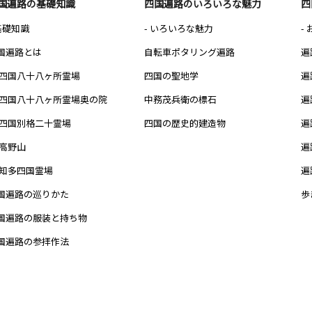
国遍路の基礎知識
四国遍路のいろいろな魅力
四
 基礎知識
- いろいろな魅力
-
国遍路とは
自転車ポタリング遍路
遍
四国八十八ヶ所霊場
四国の聖地学
遍
四国八十八ヶ所霊場奥の院
中務茂兵衛の標石
遍
四国別格二十霊場
四国の歴史的建造物
遍
高野山
遍
知多四国霊場
遍
国遍路の巡りかた
歩
国遍路の服装と持ち物
国遍路の参拝作法