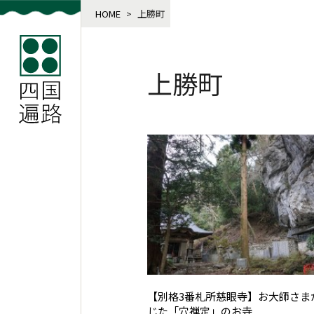
HOME
>
上勝町
上勝町
【別格3番札所慈眼寺】お大師さま
じた「穴禅定」のお寺