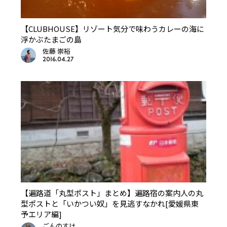
【CLUBHOUSE】リゾート気分で味わうカレーの海に
浮かぶたまごの島
佐藤 崇裕
2016.04.27
【遍路道「丸型ポスト」まとめ】遍路宿の案内人の丸
型ポストと「いかつい奴」を見逃すなかれ[愛媛県東
予エリア編]
ごんのすけ