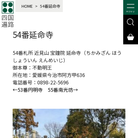
HOME
>
54番延命寺
MENU
54番延命寺
54番札所 近見山 宝鐘院 延命寺（ちかみざん ほう
しょういん えんめいじ）
御本尊：不動明王
所在地：愛媛県今治市阿方甲636
電話番号：0898-22-5696
←53番円明寺
55番南光坊→