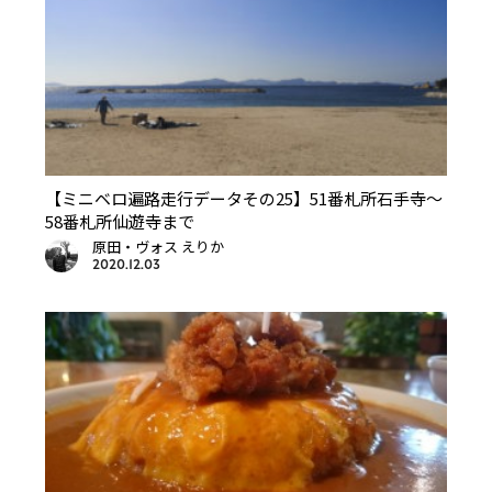
【ミニベロ遍路走行データその25】51番札所石手寺～
58番札所仙遊寺まで
原田・ヴォス えりか
2020.12.03