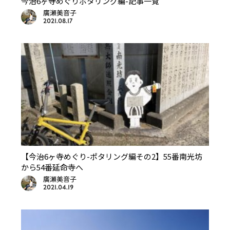
今治6ヶ寺めぐりポタリング編-記事一覧
廣瀬美音子
2021.08.17
【今治6ヶ寺めぐり-ポタリング編その2】55番南光坊
から54番延命寺へ
廣瀬美音子
2021.04.19