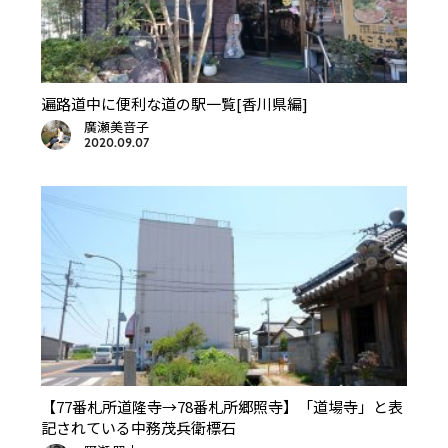
遍路道中に便利な道の駅一覧[香川県編]
廣瀬美音子
2020.09.07
【77番札所道隆寺→78番札所郷照寺】「道場寺」と表
記されている中務茂兵衛標石