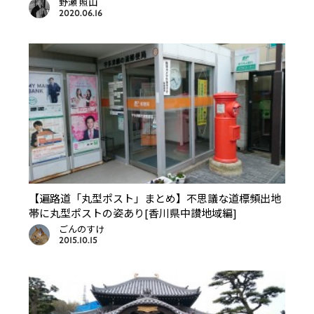
野瀬 照山
2020.06.16
【遍路道「丸型ポスト」まとめ】不思議な道標頻出地
帯に丸型ポストの姿あり[香川県中讃地域編]
ごんのすけ
2015.10.15