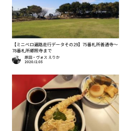
【ミニベロ遍路走行データその29】75番札所善通寺～
78番札所郷照寺まで
原田・ヴォス えりか
2020.12.03