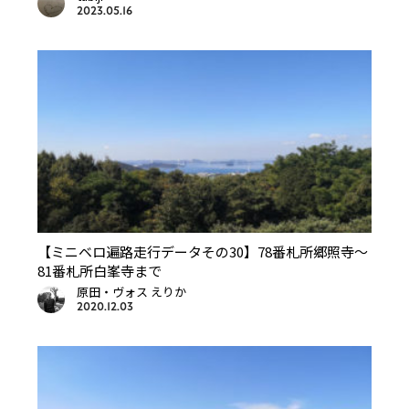
2023.05.16
【ミニベロ遍路走行データその30】78番札所郷照寺〜
81番札所白峯寺まで
原田・ヴォス えりか
2020.12.03