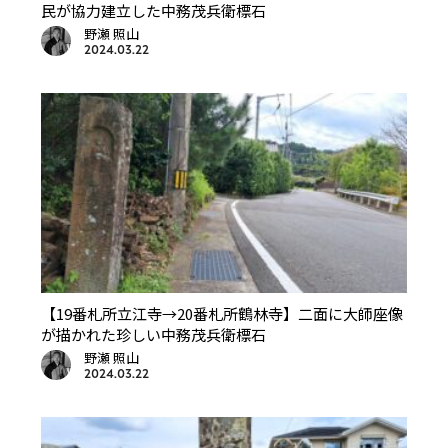
民が協力建立した中務茂兵衛標石
野瀬 照山
2024.03.22
【19番札所立江寺→20番札所鶴林寺】二面に大師座像
が描かれた珍しい中務茂兵衛標石
野瀬 照山
2024.03.22