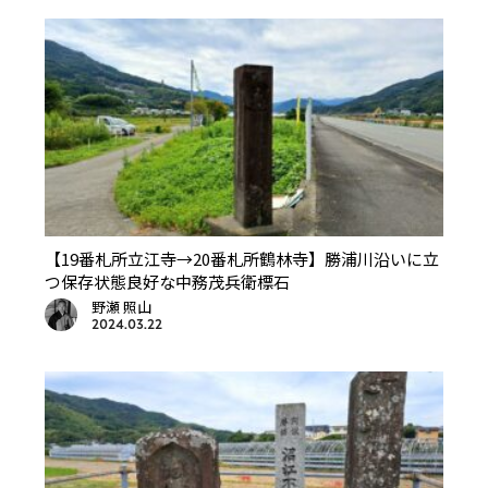
【19番札所立江寺→20番札所鶴林寺】勝浦川沿いに立
つ保存状態良好な中務茂兵衛標石
野瀬 照山
2024.03.22