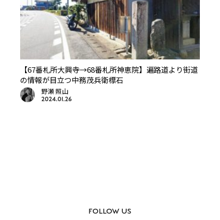
【67番札所大興寺→68番札所神恵院】遍路道より街道
の情報が目立つ中務茂兵衛標石
野瀬 照山
2024.01.26
FOLLOW US