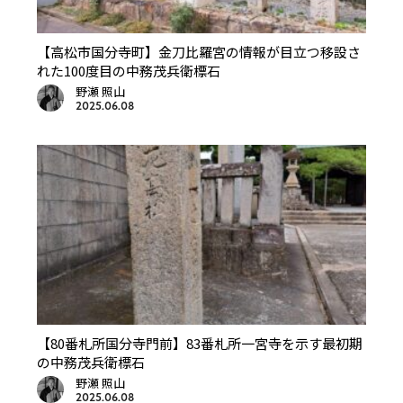
【高松市国分寺町】金刀比羅宮の情報が目立つ移設さ
れた100度目の中務茂兵衛標石
野瀬 照山
2025.06.08
【80番札所国分寺門前】83番札所一宮寺を示す最初期
の中務茂兵衛標石
野瀬 照山
2025.06.08