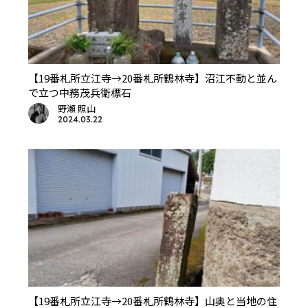
【19番札所立江寺→20番札所鶴林寺】沼江不動と並ん
で立つ中務茂兵衛標石
野瀬 照山
2024.03.22
【19番札所立江寺→20番札所鶴林寺】山奥と当地の住