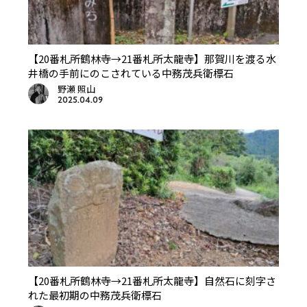
【20番札所鶴林寺→21番札所太龍寺】那賀川を渡る水
井橋の手前にのこされている中務茂兵衛標石
野瀬 照山
2025.04.09
【20番札所鶴林寺→21番札所太龍寺】自然石に刻字さ
れた最初期の中務茂兵衛標石