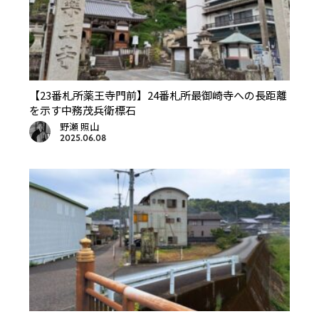
【23番札所薬王寺門前】24番札所最御崎寺への長距離
を示す中務茂兵衛標石
野瀬 照山
2025.06.08