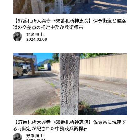
【67番札所大興寺→68番札所神恵院】伊予街道と遍路
道の交差点の推定中務茂兵衛標石
野瀬 照山
2024.02.08
【67番札所大興寺→68番札所神恵院】佐賀県に現存す
る寺院名が記された中務茂兵衛標石
野瀬 照山