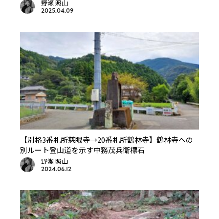
野瀬 照山
2025.04.09
【別格3番札所慈眼寺→20番札所鶴林寺】鶴林寺への
別ルート登山道を示す中務茂兵衛標石
野瀬 照山
2024.06.12