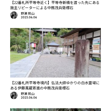
【22番札所平等寺近く】平等寺新橋を渡った先にある
施主リピーターによる中務茂兵衛標石
野瀬 照山
2025.06.06
【22番札所平等寺境内】弘法大師ゆかりの白水霊場に
ある伊藤萬蔵寄進の中務茂兵衛標石
野瀬 照山
2025.06.06