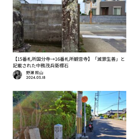
【15番札所国分寺→16番札所観音寺】「滅罪生善」と
記載された中務茂兵衛標石
野瀬 照山
2024.03.18