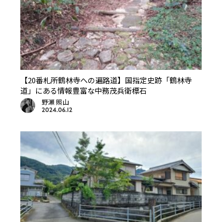
【20番札所鶴林寺への遍路道】国指定史跡「鶴林寺
道」にある情報豊富な中務茂兵衛標石
野瀬 照山
2024.06.12