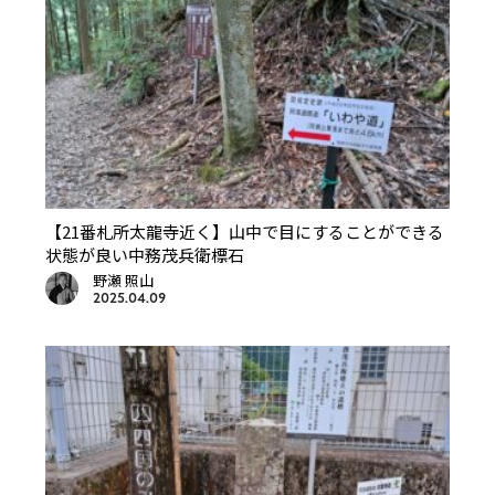
【21番札所太龍寺近く】山中で目にすることができる
状態が良い中務茂兵衛標石
野瀬 照山
2025.04.09