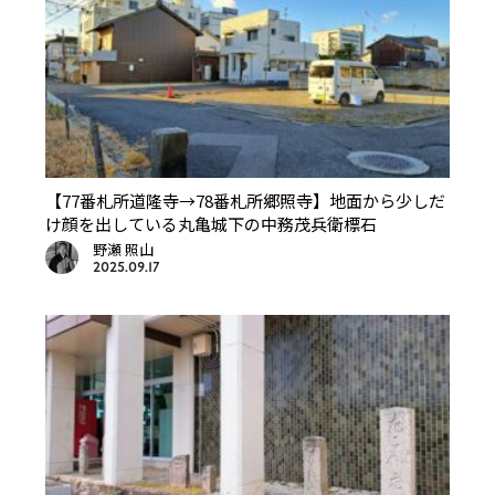
【77番札所道隆寺→78番札所郷照寺】地面から少しだ
け顔を出している丸亀城下の中務茂兵衛標石
野瀬 照山
2025.09.17