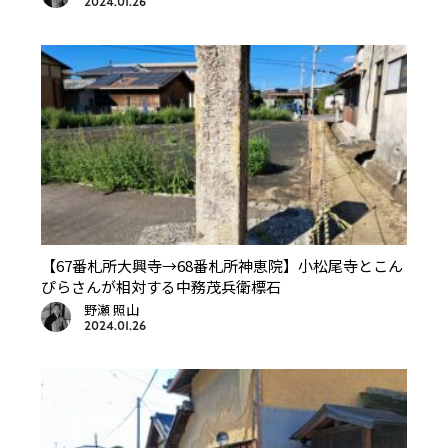
2024.01.26
【67番札所大興寺→68番札所神恵院】小松尾寺とこん
ぴらさんが相対する中務茂兵衛標石
野瀬 照山
2024.01.26