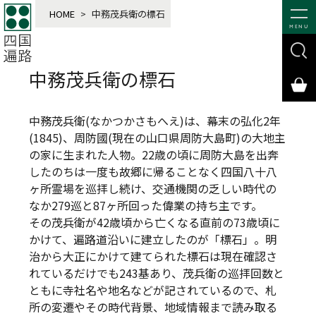
HOME
>
中務茂兵衛の標石
MENU
中務茂兵衛の標石
中務茂兵衛(なかつかさもへえ)は、幕末の弘化2年
(1845)、周防國(現在の山口県周防大島町)の大地主
の家に生まれた人物。22歳の頃に周防大島を出奔
したのちは一度も故郷に帰ることなく四国八十八
ヶ所霊場を巡拝し続け、交通機関の乏しい時代の
なか279巡と87ヶ所回った偉業の持ち主です。
その茂兵衛が42歳頃から亡くなる直前の73歳頃に
かけて、遍路道沿いに建立したのが「標石」。明
治から大正にかけて建てられた標石は現在確認さ
れているだけでも243基あり、茂兵衛の巡拝回数と
ともに寺社名や地名などが記されているので、札
所の変遷やその時代背景、地域情報まで読み取る