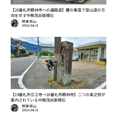
【20番札所鶴林寺への遍路道】麓の集落で登山道の方
向を示す中務茂兵衛標石
野瀬 照山
2024.06.12
【19番札所立江寺→20番札所鶴林寺】二つの奥之院が
案内されている中務茂兵衛標石
野瀬 照山
2024.06.12