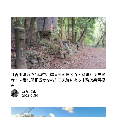
【香川県五色台山中】80番札所国分寺・81番札所白峯
寺・82番札所根香寺を結ぶ三叉路にある中務茂兵衛標
石
野瀬 照山
2026.01.30