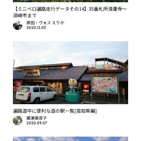
【ミニベロ遍路走行データその14】35番札所清瀧寺～
須崎市まで
原田・ヴォス えりか
2020.12.03
遍路道中に便利な道の駅一覧[高知県編]
廣瀬美音子
2020.09.07