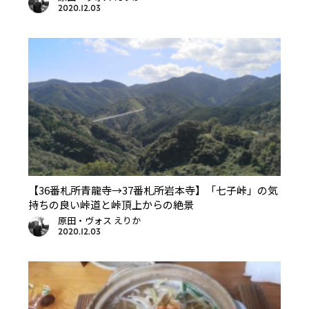
2020.12.03
【36番札所青龍寺→37番札所岩本寺】「七子峠」の気
持ちの良い峠道と峠頂上からの絶景
原田・ヴォス えりか
2020.12.03