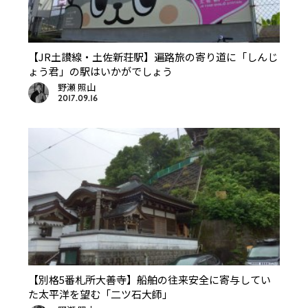
【JR土讃線・土佐新荘駅】遍路旅の寄り道に「しんじ
ょう君」の駅はいかがでしょう
野瀬 照山
2017.09.16
【別格5番札所大善寺】船舶の往来安全に寄与してい
た太平洋を望む「二ツ石大師」