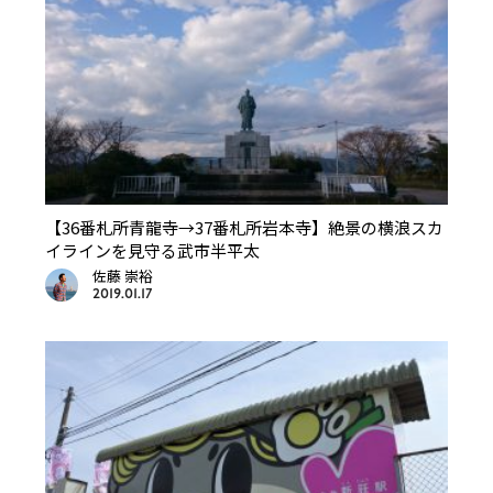
【36番札所青龍寺→37番札所岩本寺】絶景の横浪スカ
イラインを見守る武市半平太
佐藤 崇裕
2019.01.17