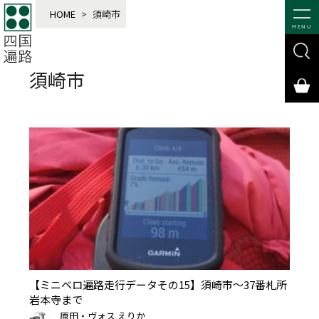
HOME
>
須崎市
MENU
須崎市
【ミニベロ遍路走行データその15】須崎市～37番札所
岩本寺まで
原田・ヴォス えりか