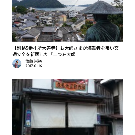
【別格5番札所大善寺】お大師さまが海難者を弔い交
通安全を祈願した「二つ石大師」
佐藤 崇裕
2017.01.16