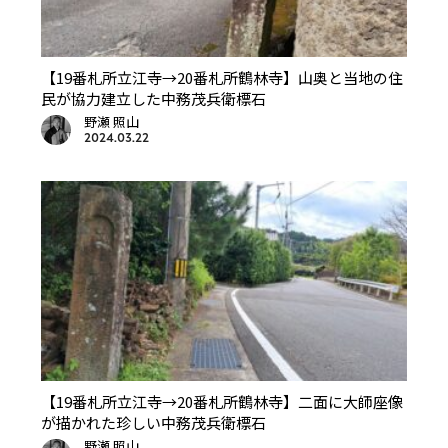
【19番札所立江寺→20番札所鶴林寺】山奥と当地の住
民が協力建立した中務茂兵衛標石
野瀬 照山
2024.03.22
【19番札所立江寺→20番札所鶴林寺】二面に大師座像
が描かれた珍しい中務茂兵衛標石
野瀬 照山