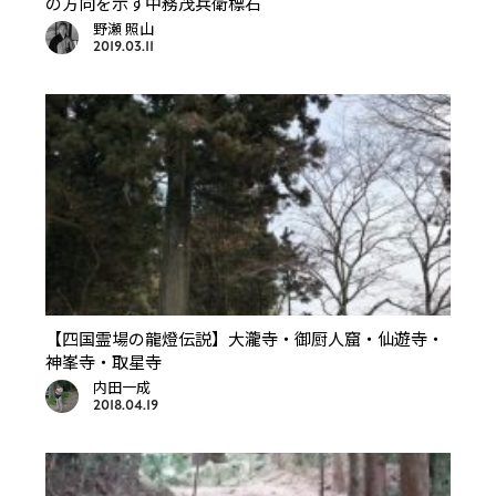
の方向を示す中務茂兵衛標石
野瀬 照山
2019.03.11
【四国霊場の龍燈伝説】大瀧寺・御厨人窟・仙遊寺・
神峯寺・取星寺
内田一成
2018.04.19