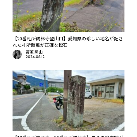
【20番札所鶴林寺登山口】愛知県の珍しい地名が記さ
れた札所距離が正確な標石
野瀬 照山
2024.06.12