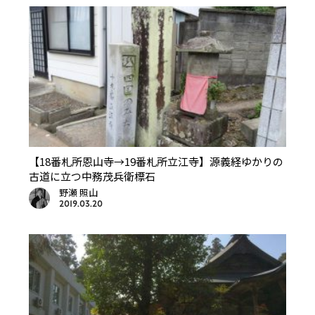
【18番札所恩山寺→19番札所立江寺】源義経ゆかりの
古道に立つ中務茂兵衛標石
野瀬 照山
2019.03.20