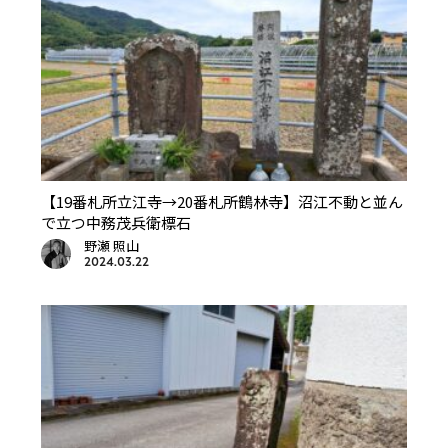
【19番札所立江寺→20番札所鶴林寺】沼江不動と並ん
で立つ中務茂兵衛標石
野瀬 照山
2024.03.22