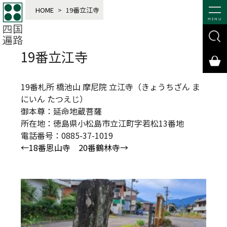
HOME
>
19番立江寺
MENU
19番立江寺
19番札所 橋池山 摩尼院 立江寺（きょうちざん ま
にいん たつえじ）
御本尊：延命地蔵菩薩
所在地：徳島県小松島市立江町字若松13番地
電話番号：0885-37-1019
←18番恩山寺
20番鶴林寺→