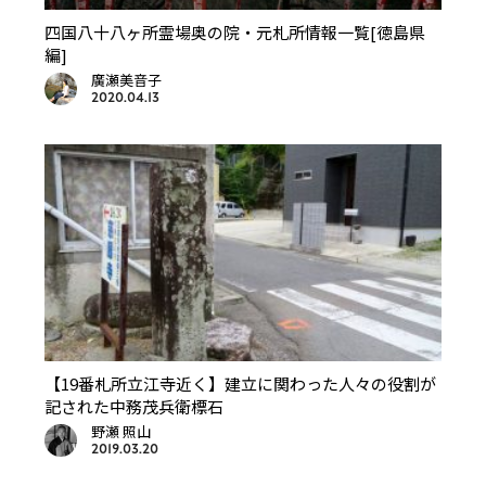
四国八十八ヶ所霊場奥の院・元札所情報一覧[徳島県
編]
廣瀬美音子
2020.04.13
【19番札所立江寺近く】建立に関わった人々の役割が
記された中務茂兵衛標石
野瀬 照山
2019.03.20