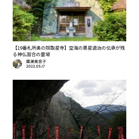
【19番札所奥の院取星寺】空海の悪星退治の伝承が残
る神仏習合の霊場
廣瀬美音子
2022.05.17