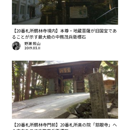
【20番札所鶴林寺境内】本尊・地蔵菩薩が旧国宝であ
ることが示す最大級の中務茂兵衛標石
野瀬 照山
2019.03.11
【20番札所鶴林寺門前】20番札所奥の院「慈眼寺」へ