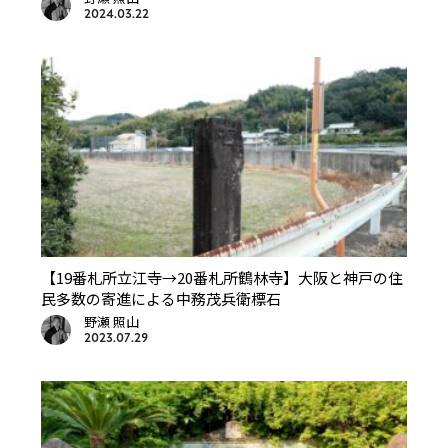
2024.03.22
【19番札所立江寺→20番札所鶴林寺】大阪と神戸の住
民多数の寄進による中務茂兵衛標石
野瀬 照山
2023.07.29