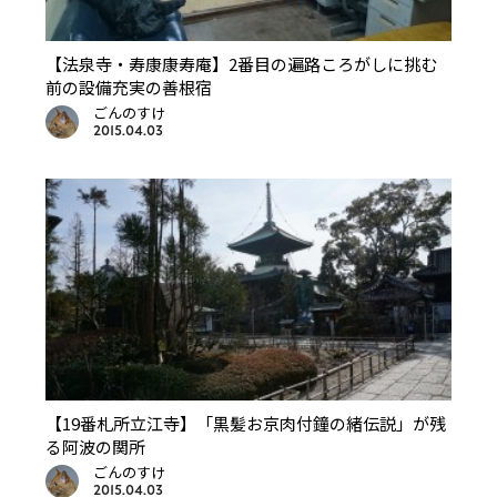
【法泉寺・寿康康寿庵】2番目の遍路ころがしに挑む
前の設備充実の善根宿
ごんのすけ
2015.04.03
【19番札所立江寺】「黒髪お京肉付鐘の緒伝説」が残
る阿波の関所
ごんのすけ
2015.04.03