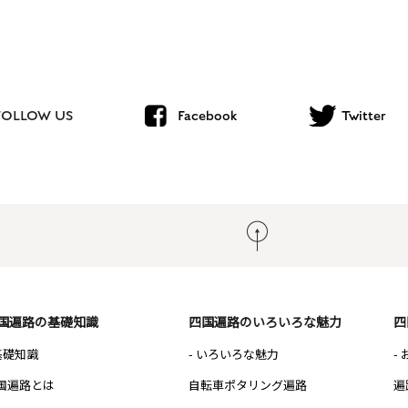
FOLLOW US
Facebook
Twitter
国遍路の基礎知識
四国遍路のいろいろな魅力
四
 基礎知識
- いろいろな魅力
-
国遍路とは
自転車ポタリング遍路
遍