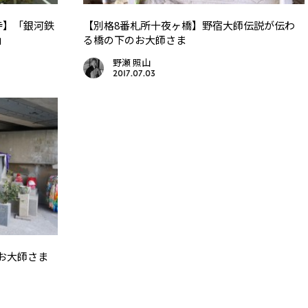
寺】「銀河鉄
【別格8番札所十夜ヶ橋】野宿大師伝説が伝わ
」
る橋の下のお大師さま
野瀬 照山
2017.07.03
お大師さま