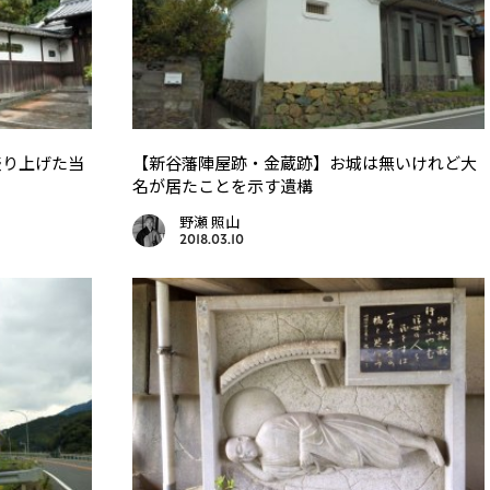
盛り上げた当
【新谷藩陣屋跡・金蔵跡】お城は無いけれど大
名が居たことを示す遺構
野瀬 照山
2018.03.10