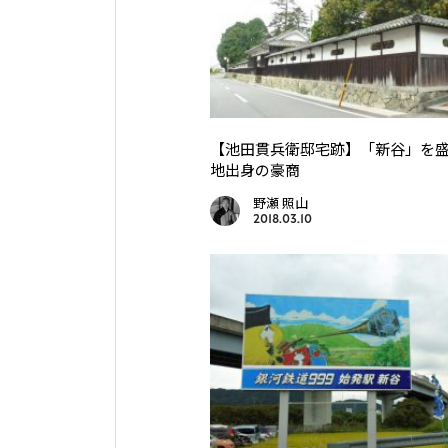
【池田貫兵衛邸宅跡】「新谷」を
地出身の豪商
野瀬 照山
2018.03.10