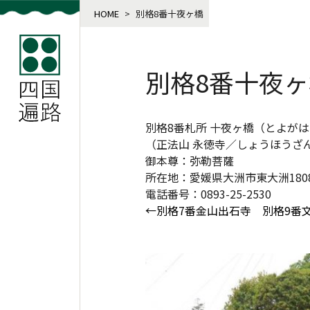
HOME
>
別格8番十夜ヶ橋
別格8番十夜ヶ
別格8番札所 十夜ヶ橋（とよが
（正法山 永徳寺／しょうほうざ
御本尊：弥勒菩薩
所在地：愛媛県大洲市東大洲180
電話番号：0893-25-2530
←別格7番金山出石寺
別格9番