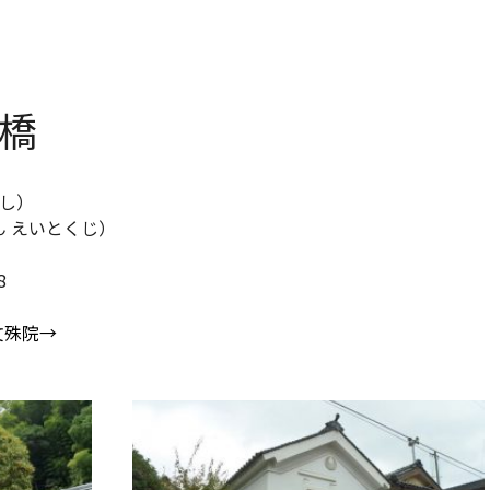
橋
はし）
ん えいとくじ）
8
文殊院→