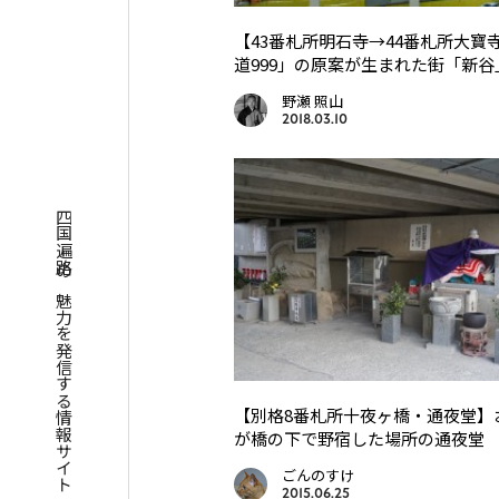
【43番札所明石寺→44番札所大寶
道999」の原案が生まれた街「新谷
野瀬 照山
2018.03.10
四国遍路の魅力を発信する情報サイト
【別格8番札所十夜ヶ橋・通夜堂】
が橋の下で野宿した場所の通夜堂
ごんのすけ
2015.06.25