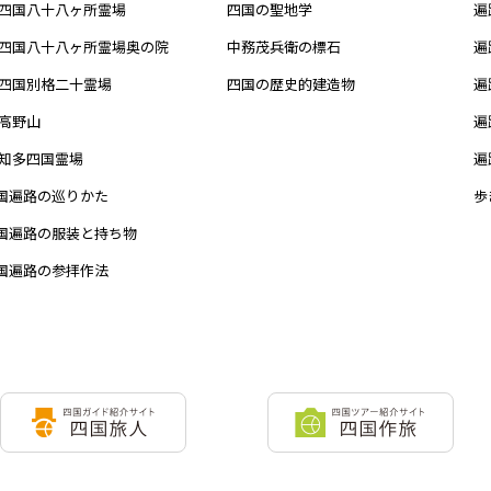
四国八十八ヶ所霊場
四国の聖地学
遍
四国八十八ヶ所霊場奥の院
中務茂兵衛の標石
遍
四国別格二十霊場
四国の歴史的建造物
遍
高野山
遍
知多四国霊場
遍
国遍路の巡りかた
歩
国遍路の服装と持ち物
国遍路の参拝作法