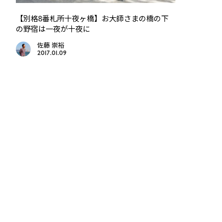
【別格8番札所十夜ヶ橋】お大師さまの橋の下
の野宿は一夜が十夜に
佐藤 崇裕
2017.01.09