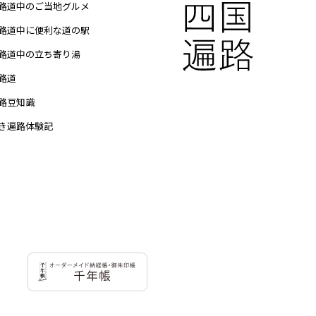
路道中のご当地グルメ
路道中に便利な道の駅
路道中の立ち寄り湯
路道
路豆知識
き遍路体験記