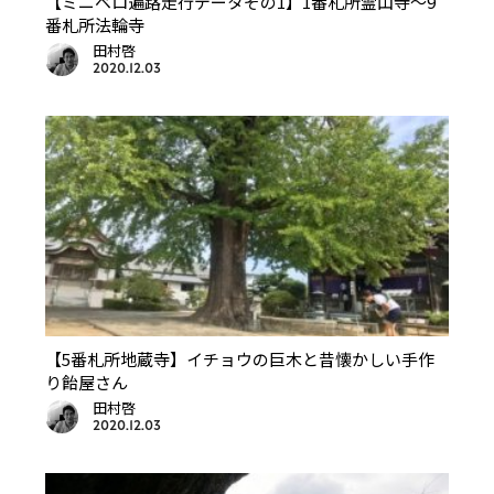
【ミニベロ遍路走行データその1】1番札所霊山寺〜9
番札所法輪寺
田村啓
2020.12.03
【5番札所地蔵寺】イチョウの巨木と昔懐かしい手作
り飴屋さん
田村啓
2020.12.03