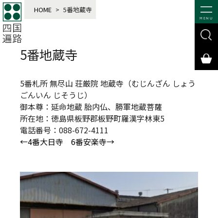
HOME
>
5番地蔵寺
MENU
5番地蔵寺
5番札所 無尽山 荘厳院 地蔵寺（むじんざん しょう
ごんいん じそうじ）
御本尊：延命地蔵 胎内仏、勝軍地蔵菩薩
所在地：徳島県板野郡板野町羅漢字林東5
電話番号：088-672-4111
←4番大日寺
6番安楽寺→