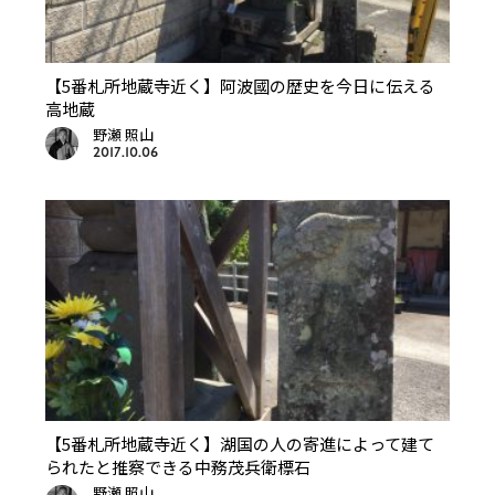
【5番札所地蔵寺近く】阿波國の歴史を今日に伝える
高地蔵
野瀬 照山
2017.10.06
【5番札所地蔵寺近く】湖国の人の寄進によって建て
られたと推察できる中務茂兵衛標石
野瀬 照山