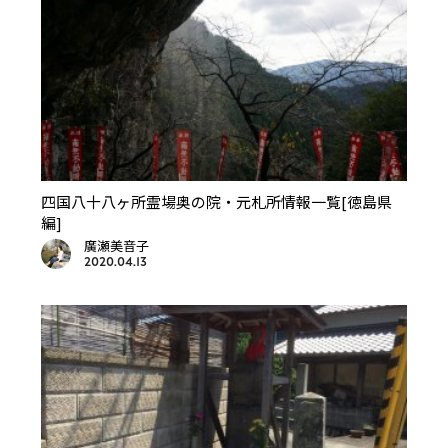
四国八十八ヶ所霊場奥の院・元札所情報一覧[徳島県
編]
廣瀬美音子
2020.04.13