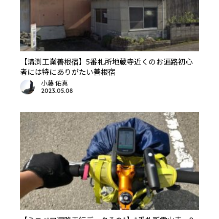
【溝渕工業善根宿】5番札所地蔵寺近くのお遍路初心
者には特にありがたい善根宿
小藤 佑真
2023.05.08