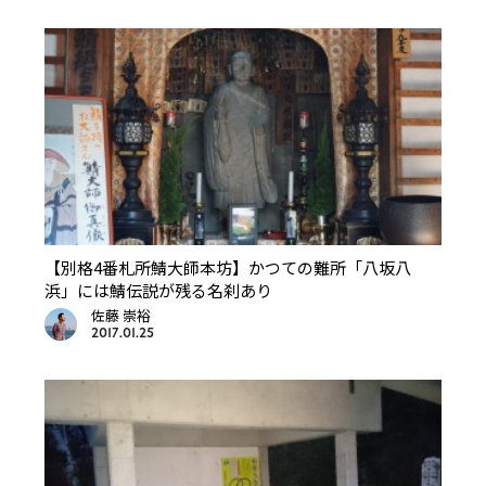
【別格4番札所鯖大師本坊】かつての難所「八坂八
浜」には鯖伝説が残る名刹あり
佐藤 崇裕
2017.01.25