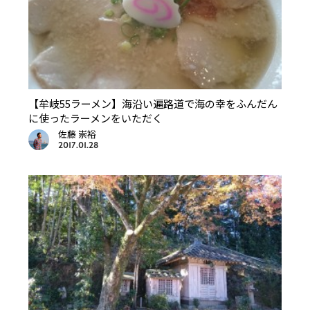
【牟岐55ラーメン】海沿い遍路道で海の幸をふんだん
に使ったラーメンをいただく
佐藤 崇裕
2017.01.28