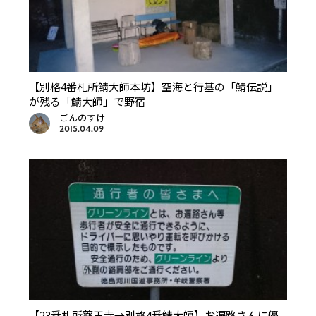
【別格4番札所鯖大師本坊】空海と行基の「鯖伝説」
が残る「鯖大師」で野宿
ごんのすけ
2015.04.09
【23番札所薬王寺→別格4番鯖大師】お遍路さんに優