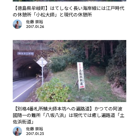
【徳島県牟岐町】はてしなく長い海岸線には江戸時代
の休憩所「小松大師」と現代の休憩所
佐藤 崇裕
2017.01.26
【別格4番札所鯖大師本坊への遍路道】かつての阿波
國随一の難所「八坂八浜」は現代では癒し遍路道「土
佐浜街道」
佐藤 崇裕
2017.01.25