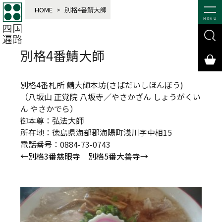
HOME
>
別格4番鯖大師
MENU
別格4番鯖大師
別格4番札所 鯖大師本坊(さばだいしほんぼう)
（八坂山 正覚院 八坂寺／やさかざん しょうがくい
ん やさかでら）
御本尊：弘法大師
所在地：徳島県海部郡海陽町浅川字中相15
電話番号：0884-73-0743
←別格3番慈眼寺
別格5番大善寺→