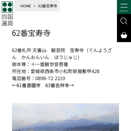
HOME
>
62番宝寿寺
MENU
62番宝寿寺
62番札所 天養山 観音院 宝寿寺（てんようざ
ん かんおんいん ほうじゅじ）
御本尊：十一面観世音菩薩
所在地：愛媛県西条市小松町新屋敷甲428
電話番号：0898-72-2210
←61番香園寺
63番吉祥寺→