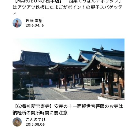
【MARUBUN小松本店】「西条てっぱんナポリタン」
はアツアツ鉄板にたまごがポイントの親子スパゲッテ
ィ
佐藤 崇裕
2016.04.16
【62番札所宝寿寺】安産の十一面観世音菩薩のお寺は
納経所の開所時間に要注意
ごんのすけ
2015.08.06