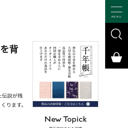
MENU
鐘を背
た伝説が残
くくります。
New Topick