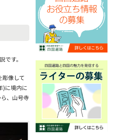
。
説です。
を彫像して
年)に境内に
から、山号寺