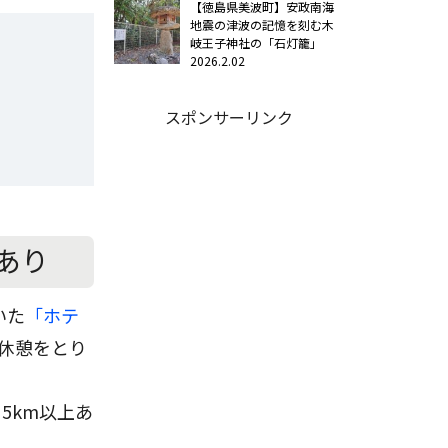
【徳島県美波町】安政南海
地震の津波の記憶を刻む木
岐王子神社の「石灯籠」
2026.2.02
スポンサーリンク
あり
いた
「ホテ
休憩をとり
5km以上あ