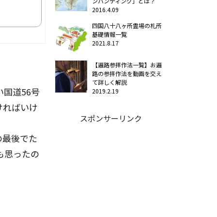
ンハンティング」とは？
2016.4.09
四国八十八ヶ所霊場の札所
基礎情報一覧
2021.8.17
【遍路参拝作法一覧】お遍
路の参拝作法を動画を交え
て詳しく解説
国道56号
2019.2.19
ければいけ
スポンサーリンク
の最後でた
も思ったの