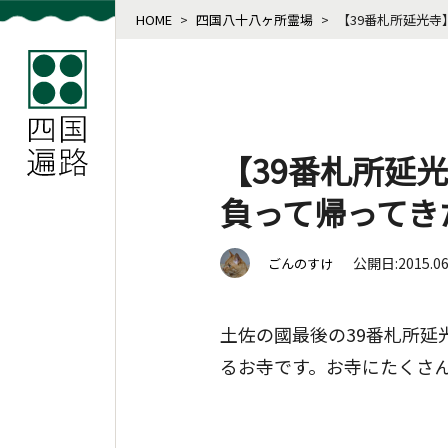
HOME
>
四国八十八ヶ所霊場
>
【39番札所延光
【39番札所延
負って帰ってき
公開日:2015.0
ごんのすけ
土佐の國最後の39番札所
るお寺です。お寺にたくさ