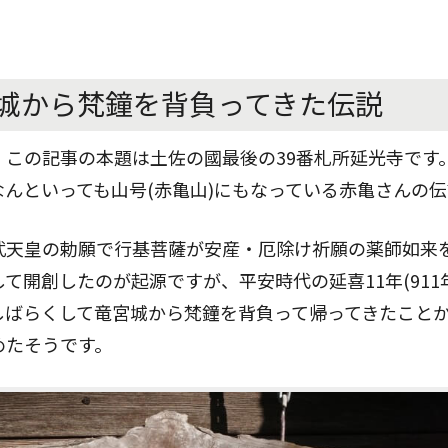
城から梵鐘を背負ってきた伝説
この記事の本題は土佐の國最後の39番札所延光寺です
んといっても山号(赤亀山)にもなっている赤亀さんの伝
武天皇の勅願で行基菩薩が安産・厄除け祈願の薬師如来
て開創したのが起源ですが、平安時代の延喜11年(911
しばらくして竜宮城から梵鐘を背負って帰ってきたこと
めたそうです。