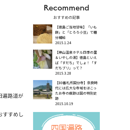
Recommend
おすすめの記事
【徳島ご当地甘味】「いも
餅」と「とろろ小豆」で糖
分補給
2015.1.24
【神山温泉ホテル四季の里
＆いやしの湯】徳島といえ
ば「すだち」でしょ！「す
だちブリ」って？
2015.3.28
【80番札所国分寺】奈良時
代には広大な寺域をほこっ
たお寺の痕跡は国の特別史
旧遍路道が
跡
2015.10.19
おすすめし