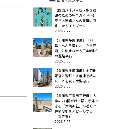
最近追加された記事
【四国八十八ヶ所～歩き遍
路のための完全ガイド～】
歩きお遍路さんの事情に特
化したガイドブック
2026.7.27
【香川県多度津町】「77
番・へんろ道」と「弥谷寺
道」と刻まれた大正4年建立
の遍路標石
2026.3.06
【香川県多度津町】金刀比
羅宮と港町・多度津を結ん
だことを表す大型標石
2026.3.06
【香川県三豊市三野町】大
祭の2日間だけ本殿に参拝で
きる「津嶋神社」の近くで
仲多度郡をアピールする
「郡界石」
2026.3.06