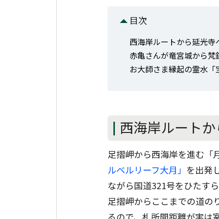
目次
西海岸ルートから延光寺
赤亀さんが竜宮城から梵
お大師さま縁起の霊水「
西海岸ルートか
足摺岬から西海岸を進む「
ルベルリーフ大月」
を出発
ながら国道321号をひたす
足摺岬からここまでの道のり
るので、札所間距離が実は