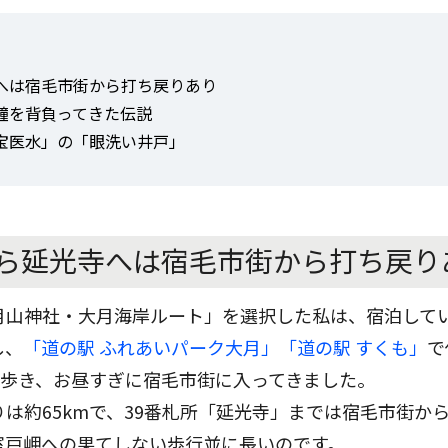
へは宿毛市街から打ち戻りあり
鐘を背負ってきた伝説
宝医水」の「眼洗い井戸」
ら延光寺へは宿毛市街から打ち戻り
月山神社・大月海岸ルート」を選択した私は、宿泊して
し、
「道の駅 ふれあいパーク大月」「道の駅 すくも」
で
ら歩き、お昼すぎに宿毛市街に入ってきました。
は約65kmで、39番札所「延光寺」までは宿毛市街から
室戸岬への果てしない歩行並に長いのです。