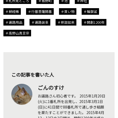
札所見どころ
板野町
池
神社
納経帳
行基菩薩開基
買い物
輪袈裟
遍路用品
遍路装束
釈迦如来
開創1200年
高野山真言宗
この記事を書いた人
ごんのすけ
お遍路さん初心者です。 2015年1月20日
(火)に1番札所を出発し、2015年3月1日
(日)に41日間で88番札所で通し歩き結願
を果たすことができました。 2015年4月