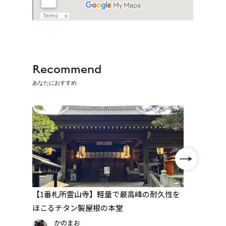
Recommend
あなたにおすすめ
提
【1番札所霊山寺】軽量で最高峰の耐久性を
【2番
色を
ほこるチタン製屋根の本堂
の「
かのまお