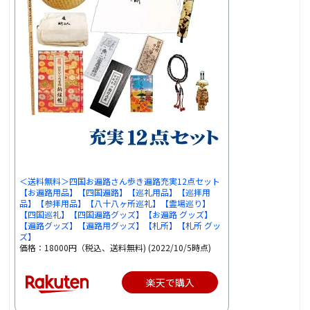
＜送料無料＞四国お遍路さん歩き遍路充実12点セット
【お遍路用品】【四国遍路】【巡礼用品】【巡拝用
品】【参拝用品】【八十八ヶ所巡礼】【霊場巡り】
【四国巡礼】【四国遍路グッズ】【お遍路 グッズ】
【遍路グッズ】【遍路用グッズ】【札所】【札所 グッ
ズ】
価格：18000円（税込、送料無料) (2022/10/5時点)
楽天で購入