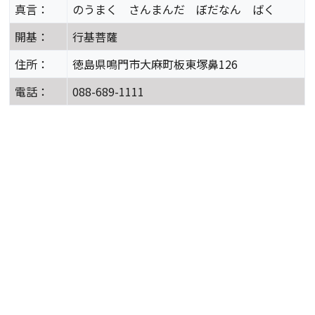
真言：
のうまく さんまんだ ぼだなん ばく
開基：
行基菩薩
住所：
徳島県鳴門市大麻町板東塚鼻126
電話：
088-689-1111