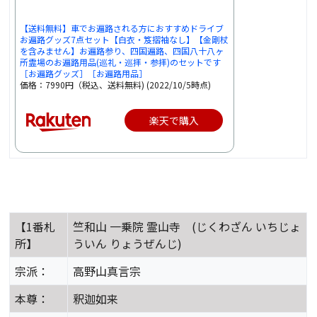
【送料無料】車でお遍路される方におすすめドライブ
お遍路グッズ7点セット【白衣・笈摺袖なし】【金剛杖
を含みません】お遍路参り、四国遍路、四国八十八ヶ
所霊場のお遍路用品(巡礼・巡拝・参拝)のセットです
［お遍路グッズ］［お遍路用品］
価格：7990円（税込、送料無料) (2022/10/5時点)
楽天で購入
【1番札
竺和山 一乗院 霊山寺 (じくわざん いちじょ
所】
ういん りょうぜんじ)
宗派：
高野山真言宗
本尊：
釈迦如来