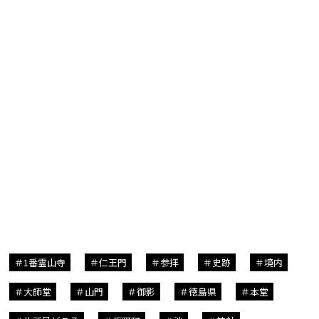
1番霊山寺
仁王門
参拝
史跡
境内
大師堂
山門
御影
徳島県
本堂