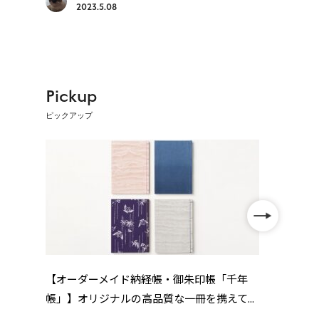
2023.5.08
Pickup
ピックアップ
【オーダーメイド納経帳・御朱印帳「千年
【遍
帳」】オリジナルの高品質な一冊を携えて...
画を