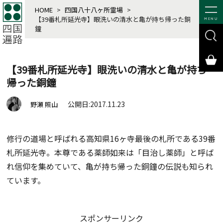
HOME
>
四国八十八ヶ所霊場
>
【39番札所延光寺】眼洗いの清水と亀が持ち帰った銅
MENU
鐘
【39番札所延光寺】眼洗いの清水と亀が持ち
帰った銅鐘
公開日:2017.11.23
野瀬 照山
修行の道場と呼ばれる高知県16ヶ寺最後の札所である39番
札所延光寺。本尊である薬師如来は「目治し薬師」と呼ば
れ信仰を集めていて、亀が持ち帰った銅鐘の伝説も知られ
ています。
スポンサーリンク