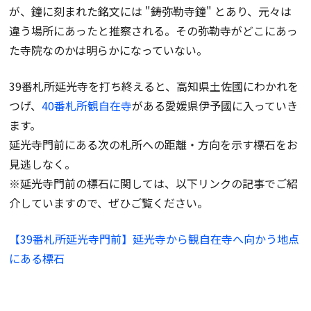
が、鐘に刻まれた銘文には "鋳弥勒寺鐘" とあり、元々は
違う場所にあったと推察される。その弥勒寺がどこにあっ
た寺院なのかは明らかになっていない。
39番札所延光寺を打ち終えると、高知県土佐國にわかれを
つげ、
40番札所観自在寺
がある愛媛県伊予國に入っていき
ます。
延光寺門前にある次の札所への距離・方向を示す標石をお
見逃しなく。
※延光寺門前の標石に関しては、以下リンクの記事でご紹
介していますので、ぜひご覧ください。
【39番札所延光寺門前】延光寺から観自在寺へ向かう地点
にある標石