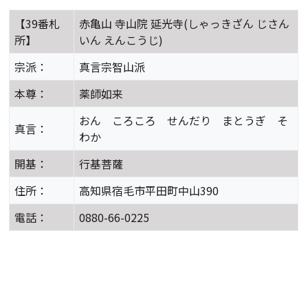
【39番札
赤亀山 寺山院 延光寺(しゃっきざん じさん
所】
いん えんこうじ)
宗派：
真言宗智山派
本尊：
薬師如来
おん ころころ せんだり まとうぎ そ
真言：
わか
開基：
行基菩薩
住所：
高知県宿毛市平田町中山390
電話：
0880-66-0225