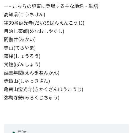
—– こちらの記事に登場する主な地名・単語
高知県(こうちけん)
第39番延光寺(だい39ばんえんこうじ)
目治し薬師(めなおしやくし)
閼伽井(あかい)
寺山(てらやま)
鐘楼(しょうろう)
梵鐘(ぼんしょう)
延喜年間(えんぎねんかん)
赤亀山(しゃっきざん)
亀鶴山宝光寺(きかくざんほうこうじ)
弥勒寺鋳(みろくじちゅう)
目次