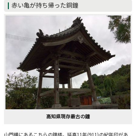
赤い亀が持ち帰った銅鐘
高知県現存最古の鐘
山門横にあるこちらの鐘楼。延喜11年(911)の紀年印があ