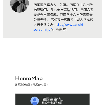
四国遍路案内人・先達。四国八十八ヶ所
結願50回、うち歩き遍路15回。四国六番
安楽寺出家得度。四国八十八ヶ所霊場会
公認先達。 高松市一宮町で「だんらん旅
人宿そらうみ(
http://www.sanuki-
soraumi.jp/
)」を運営。
HenroMap
四国遍路情報を地図から探す