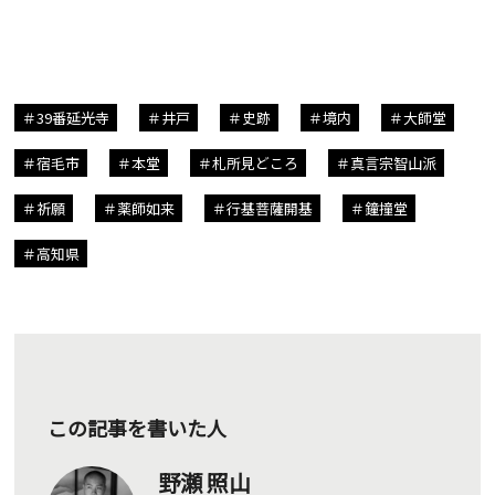
39番延光寺
井戸
史跡
境内
大師堂
宿毛市
本堂
札所見どころ
真言宗智山派
祈願
薬師如来
行基菩薩開基
鐘撞堂
高知県
この記事を書いた人
野瀬 照山