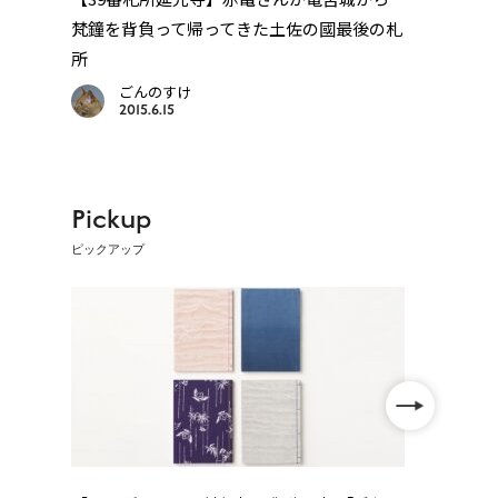
梵鐘を背負って帰ってきた土佐の國最後の札
であ
所
ごんのすけ
2015.6.15
Pickup
ピックアップ