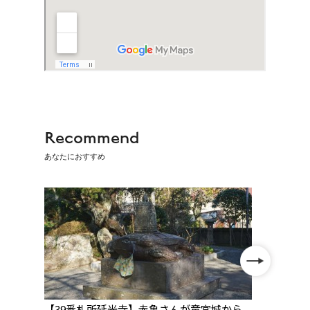
Recommend
あなたにおすすめ
3月
【39番札所延光寺】赤亀さんが竜宮城から
【27