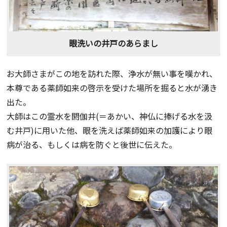
眼洗いの井戸のあらまし
お大師さまがこの地を訪れた際、浄水が無い事を嘆かれ、
本尊である薬師如来の啓示を受けた場所を掘ると水が湧き
出た。
大師はこの霊水を閼伽井(＝あかい、神仏に捧げる水を汲
む井戸)に用いた他、眼を洗えば薬師如来の加護により眼
病が治る、もしくは病を防ぐと後世に伝えた。