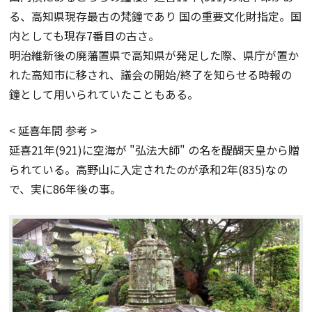
る、高知県現存最古の梵鐘であり 国の重要文化財指定。国
内としても現存7番目の古さ。
明治維新後の廃藩置県で高知県が発足した際、県庁が置か
れた高知市に移され、議会の開始/終了を知らせる時報の
鐘として用いられていたこともある。
< 延喜年間 参考 >
延喜21年(921)に空海が "弘法大師" の名を醍醐天皇から贈
られている。高野山に入定されたのが承和2年(835)なの
で、実に86年後の事。