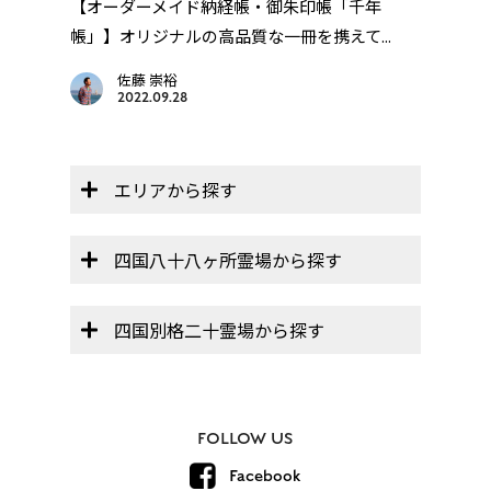
年
【オーダーメイド納経帳・御朱印帳「千年
四国
..
帳」】オリジナルの高品質な一冊を携えて...
佐藤 崇裕
2022.09.28
エリアから探す
四国八十八ヶ所霊場から探す
四国別格二十霊場から探す
FOLLOW US
Facebook