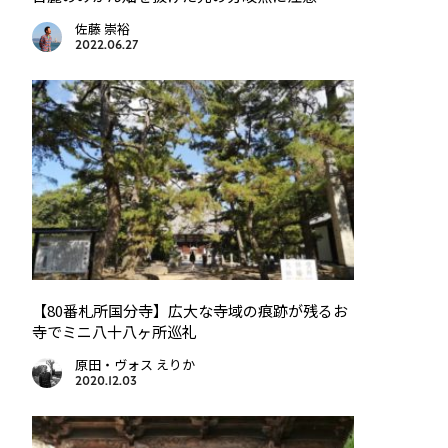
佐藤 崇裕
2022.06.27
【80番札所国分寺】広大な寺域の痕跡が残るお
寺でミニ八十八ヶ所巡礼
原田・ヴォス えりか
2020.12.03