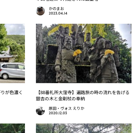
かのまお
2023.04.14
がりが色濃く
【88番礼所大窪寺】遍路旅の時の流れを告げる
銀杏の木と金剛杖の奉納
原田・ヴォス えりか
2020.12.03