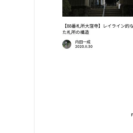
【88番札所大窪寺】レイライン的
た札所の構造
内田一成
2020.11.30