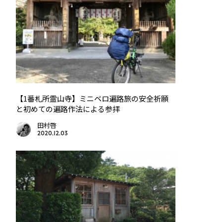
【1番札所霊山寺】ミニベロ遍路旅の安全祈願
と初めての遍路作法による参拝
田村啓
2020.12.03