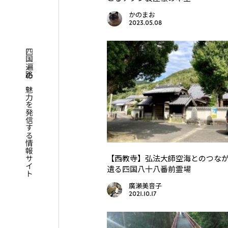
かのまお
2023.05.08
四国遍路の魅力を発信する情報サイト
【西教寺】弘法大師空海とのつな
遺る四国八十八番前霊場
廣瀬美音子
2021.10.17