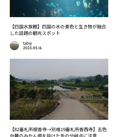
【四国水族館】四国の水の景色と生き物が融合
した話題の観光スポット
tabiji
2023.05.16
【82番札所根香寺→別格19番札所香西寺】五色
台麓のみかん畑を抜けた先の分岐点に注意