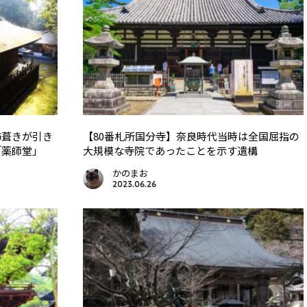
杮葺きが引き
【80番札所国分寺】奈良時代当時は全国屈指の
「薬師堂」
大規模な寺院であったことを示す遺構
かのまお
2023.06.26