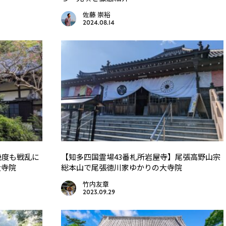
佐藤 崇裕
2024.08.14
幾度も戦乱に
【知多四国霊場43番札所岩屋寺】尾張高野山宗
大寺院
総本山で尾張徳川家ゆかりの大寺院
竹内友章
2023.09.29