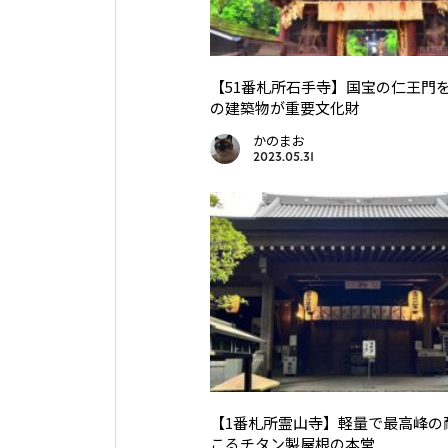
【51番札所石手寺】国宝の仁王門
の建築物が重要文化財
かのまお
2023.05.31
【1番札所霊山寺】軽量で最高峰の
こるチタン製屋根の本堂