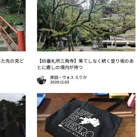
った先の見ど
【65番札所三角寺】果てしなく続く登り坂のあ
とに癒しの境内が待つ
原田・ヴォス えりか
2020.12.03