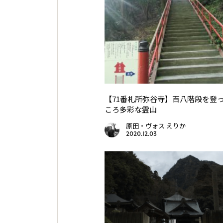
【71番札所弥谷寺】百八階段を登
ころ多彩な霊山
原田・ヴォス えりか
2020.12.03