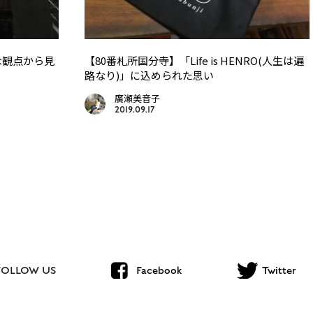
な観点から見
【80番札所国分寺】「Life is HENRO(人生は遍
路なり)」に込められた思い
廣瀬美音子
2019.09.17
FOLLOW US
Facebook
Twitter