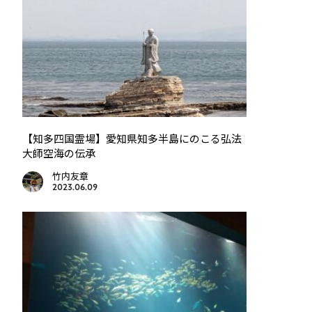
【知多四国霊場】愛知県知多半島にのこる弘法
大師空海の伝承
竹内友章
2023.06.09