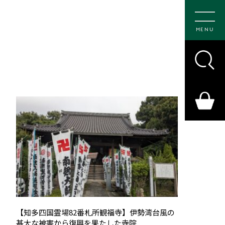
MENU
【知多四国霊場82番札所観福寺】伊勢湾台風の
甚大な被害から復興を果たした寺院