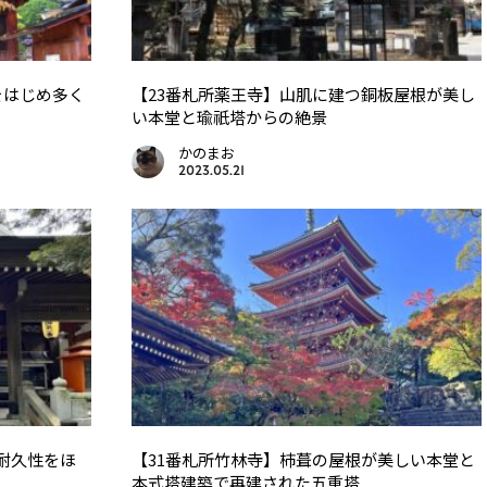
をはじめ多く
【23番札所薬王寺】山肌に建つ銅板屋根が美し
い本堂と瑜祇塔からの絶景
かのまお
2023.05.21
耐久性をほ
【31番札所竹林寺】杮葺の屋根が美しい本堂と
本式塔建築で再建された五重塔