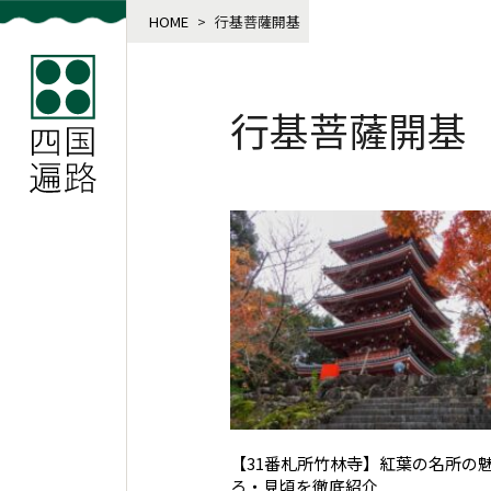
HOME
>
行基菩薩開基
行基菩薩開基
【31番札所竹林寺】紅葉の名所の
ろ・見頃を徹底紹介