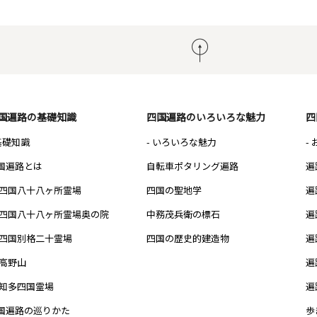
国遍路の基礎知識
四国遍路のいろいろな魅力
四
 基礎知識
- いろいろな魅力
-
国遍路とは
自転車ポタリング遍路
遍
四国八十八ヶ所霊場
四国の聖地学
遍
四国八十八ヶ所霊場奥の院
中務茂兵衛の標石
遍
四国別格二十霊場
四国の歴史的建造物
遍
高野山
遍
知多四国霊場
遍
国遍路の巡りかた
歩