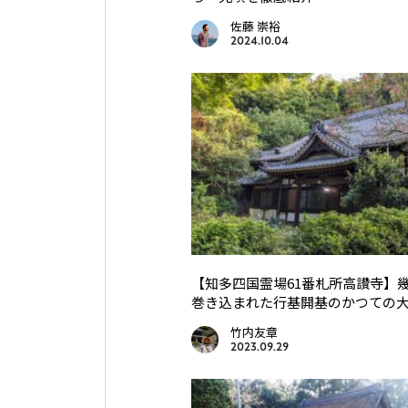
佐藤 崇裕
2024.10.04
【知多四国霊場61番札所高讃寺】
巻き込まれた行基開基のかつての
竹内友章
2023.09.29