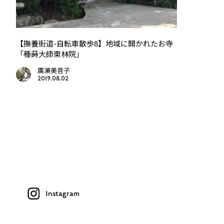
【撫養街道-自転車散歩8】地域に開かれたお寺
「種蒔大師東林院」
廣瀬美音子
2019.08.02
Instagram