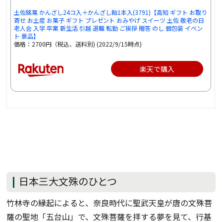
土佐銘菓 かんざし24コ入＋かんざし飴1本入(3791)【高知 ギフト お取り
寄せ お土産 お菓子 ギフト プレゼント おみやげ スイーツ 土佐 敬老の日
老人会 入学 卒業 新生活 引越 退職 転勤 ご挨拶 贈答 のし 個包装 イベン
ト 景品】
価格：2700円（税込、送料別) (2022/9/15時点)
楽天で購入
日本三大文殊のひとつ
竹林寺の縁起によると、奈良時代に聖武天皇が唐の文殊菩
薩の聖地「五台山」で、文殊菩薩を拝する夢を見て、行基