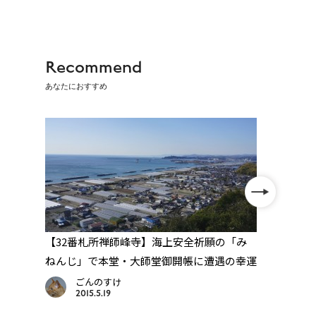
Recommend
あなたにおすすめ
天井
【32番札所禅師峰寺】海上安全祈願の「み
【39
帳
ねんじ」で本堂・大師堂御開帳に遭遇の幸運
梵鐘
所
ごんのすけ
2015.5.19