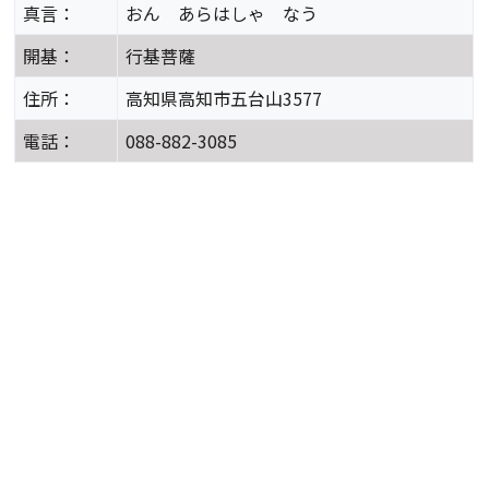
真言：
おん あらはしゃ なう
開基：
行基菩薩
住所：
高知県高知市五台山3577
電話：
088-882-3085