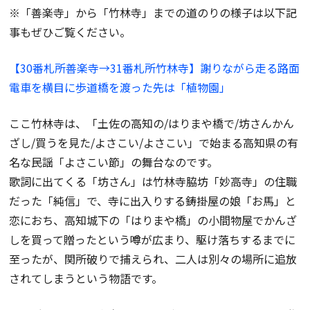
※「善楽寺」から「竹林寺」までの道のりの様子は以下記
事もぜひご覧ください。
【30番札所善楽寺→31番札所竹林寺】謝りながら走る路面
電車を横目に歩道橋を渡った先は「植物園」
ここ竹林寺は、「土佐の高知の/はりまや橋で/坊さんかん
ざし/買うを見た/よさこい/よさこい」で始まる高知県の有
名な民謡「よさこい節」の舞台なのです。
歌詞に出てくる「坊さん」は竹林寺脇坊「妙高寺」の住職
だった「純信」で、寺に出入りする鋳掛屋の娘「お馬」と
恋におち、高知城下の「はりまや橋」の小間物屋でかんざ
しを買って贈ったという噂が広まり、駆け落ちするまでに
至ったが、関所破りで捕えられ、二人は別々の場所に追放
されてしまうという物語です。