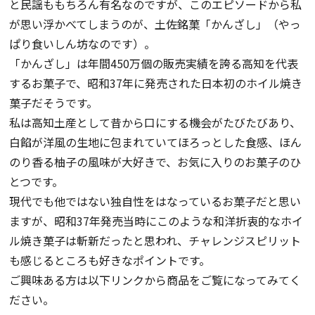
と民謡ももちろん有名なのですが、このエピソードから私
が思い浮かべてしまうのが、土佐銘菓「かんざし」（やっ
ぱり食いしん坊なのです）。
「かんざし」は年間450万個の販売実績を誇る高知を代表
するお菓子で、昭和37年に発売された日本初のホイル焼き
菓子だそうです。
私は高知土産として昔から口にする機会がたびたびあり、
白餡が洋風の生地に包まれていてほろっとした食感、ほん
のり香る柚子の風味が大好きで、お気に入りのお菓子のひ
とつです。
現代でも他ではない独自性をはなっているお菓子だと思い
ますが、昭和37年発売当時にこのような和洋折衷的なホイ
ル焼き菓子は斬新だったと思われ、チャレンジスピリット
も感じるところも好きなポイントです。
ご興味ある方は以下リンクから商品をご覧になってみてく
ださい。