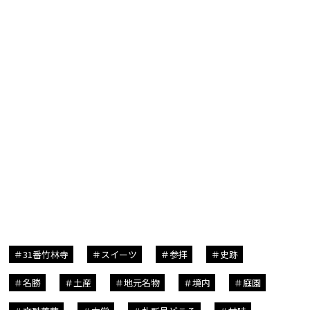
31番竹林寺
スイーツ
参拝
史跡
名勝
土産
地元名物
境内
庭園