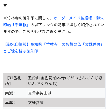
す。
※竹林寺の御朱印に関して、
オーダーメイド納経帳・御朱
印帳「千年帳」
の以下リンクの記事で詳しく紹介されてい
ますので、こちらもぜひご覧ください。
【御朱印情報】高知県「竹林寺」の智慧の仏「文殊菩薩」
とご縁を結ぶ御朱印
【31番札
五台山 金色院 竹林寺(ごだいさん こんじき
所】
いん ちくりんじ)
宗派：
真言宗智山派
本尊：
文殊菩薩