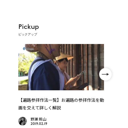
Pickup
ピックアップ
年
【遍路参拝作法一覧】お遍路の参拝作法を動
四国
..
画を交えて詳しく解説
野瀬 照山
2019.02.19