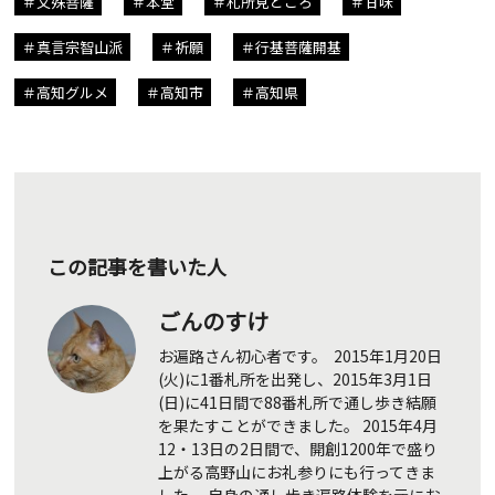
文殊菩薩
本堂
札所見どころ
甘味
真言宗智山派
祈願
行基菩薩開基
高知グルメ
高知市
高知県
この記事を書いた人
ごんのすけ
お遍路さん初心者です。 2015年1月20日
(火)に1番札所を出発し、2015年3月1日
(日)に41日間で88番札所で通し歩き結願
を果たすことができました。 2015年4月
12・13日の2日間で、開創1200年で盛り
上がる高野山にお礼参りにも行ってきま
した。 自身の通し歩き遍路体験を元にお