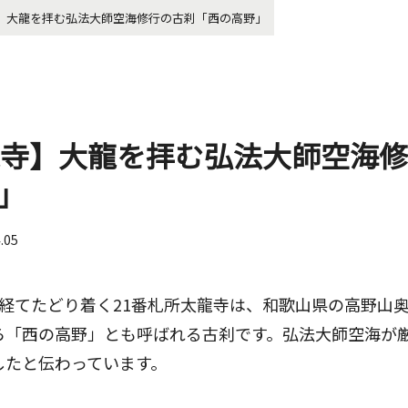
寺】大龍を拝む弘法大師空海修行の古刹「西の高野」
龍寺】大龍を拝む弘法大師空海
」
4.05
経てたどり着く21番札所太龍寺は、和歌山県の高野山
ら「西の高野」とも呼ばれる古刹です。弘法大師空海が
したと伝わっています。