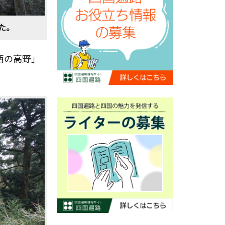
た。
西の高野」