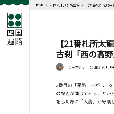
HOME
>
四国八十八ヶ所霊場
>
【21番札所太龍
【21番札所太
古刹「西の高野
公開日:2015.0
ごんのすけ
3番目の「遍路ころがし」を
の配置が同じであることか
をした際に「大龍」が守護