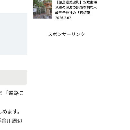
【徳島県美波町】安政南海
地震の津波の記憶を刻む木
岐王子神社の「石灯籠」
2026.2.02
スポンサーリンク
る「遍路こ
しめます。
杉谷川周辺