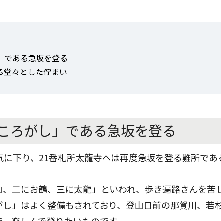
」である急坂を登る
る堂々とした佇まい
ころがし」である急坂を登る
気に下り、21番札所太龍寺へは再度急坂を登る難所であ
山、二にお鶴、三に太龍」といわれ、歩き遍路さんを苦
がし」はよく整備もされており、登山口前の那賀川、若
で、楽しんで登りたいものです。