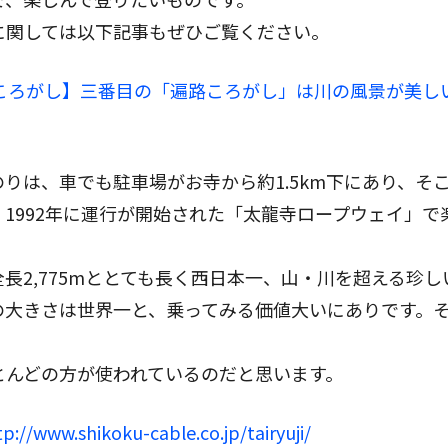
に関しては以下記事もぜひご覧ください。
路ころがし】三番目の「遍路ころがし」は川の風景が美し
りは、車でも駐車場がお寺から約1.5km下にあり、そ
1992年に運行が開始された「太龍寺ロープウェイ」で
長2,775mととても長く西日本一、山・川を超える珍し
の大きさは世界一と、乗ってみる価値大いにありです。
とんどの方が使われているのだと思います。
tp://www.shikoku-cable.co.jp/tairyuji/