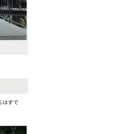
。
るはずで