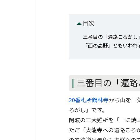
目次
三番目の「遍路ころがし
「西の高野」ともいわれ
三番目の「遍路
20番札所鶴林寺
から山を一
ろがし」です。
阿波の三大難所を「一に焼
ただ「太龍寺への遍路ころ
の遍路道は景色も抜群なの