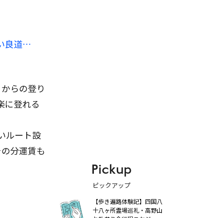
い良道…
こからの登り
楽に登れる
いルート設
その分運賃も
Pickup
ピックアップ
【歩き遍路体験記】四国八
十八ヶ所霊場巡礼・高野山