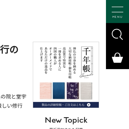
MENU
修行の
奥の院と堂宇
厳しい修行
New Topick