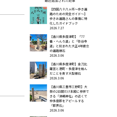
最近追加された記事
【四国八十八ヶ所～歩き遍
路のための完全ガイド～】
歩きお遍路さんの事情に特
化したガイドブック
2026.7.27
【香川県多度津町】「77
番・へんろ道」と「弥谷寺
道」と刻まれた大正4年建立
の遍路標石
2026.3.06
【香川県多度津町】金刀比
羅宮と港町・多度津を結ん
だことを表す大型標石
2026.3.06
【香川県三豊市三野町】大
祭の2日間だけ本殿に参拝で
きる「津嶋神社」の近くで
仲多度郡をアピールする
「郡界石」
2026.3.06