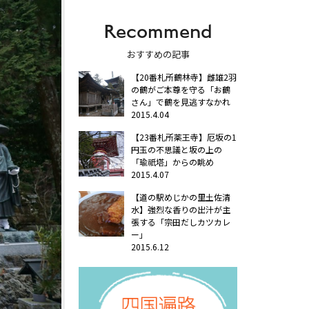
Recommend
おすすめの記事
【20番札所鶴林寺】雌雄2羽
の鶴がご本尊を守る「お鶴
さん」で鶴を見逃すなかれ
2015.4.04
【23番札所薬王寺】厄坂の1
円玉の不思議と坂の上の
「瑜祇塔」からの眺め
2015.4.07
【道の駅めじかの里土佐清
水】強烈な香りの出汁が主
張する「宗田だしカツカレ
ー」
2015.6.12