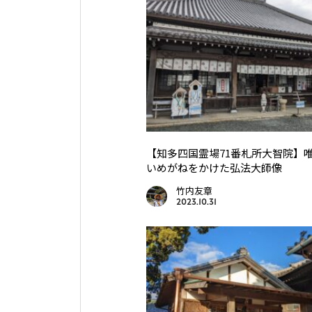
【知多四国霊場71番札所大智院】
いめがねをかけた弘法大師像
竹内友章
2023.10.31