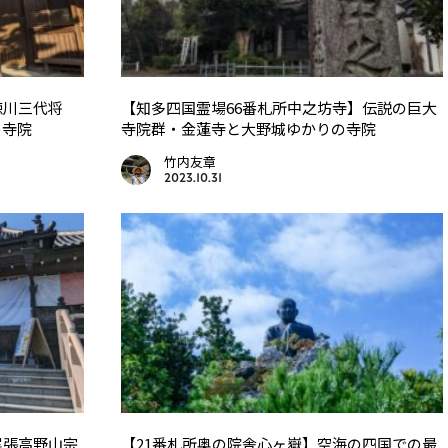
徳川三代将
【知多四国霊場66番札所中之坊寺】伝説の巨大
の寺院
寺院群・金蓮寺と大野城ゆかりの寺院
竹内友章
2023.10.31
尾張高野山宗
【21番札所奥の院舎心ヶ嶽】空海の四国での最