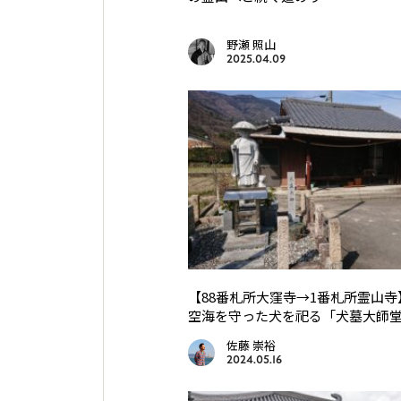
野瀬 照山
2025.04.09
【88番札所大窪寺→1番札所霊山
空海を守った犬を祀る「犬墓大師
佐藤 崇裕
2024.05.16