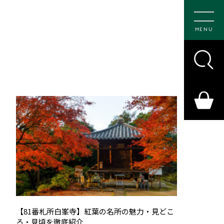
MENU
【81番札所白峯寺】紅葉の名所の魅力・見どこ
ろ・見頃を徹底紹介