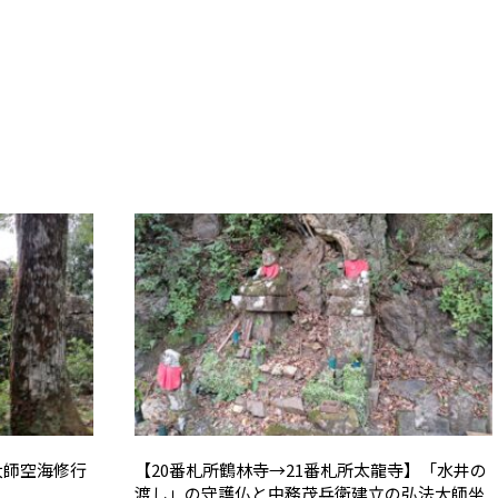
大師空海修行
【20番札所鶴林寺→21番札所太龍寺】「水井の
渡し」の守護仏と中務茂兵衛建立の弘法大師坐