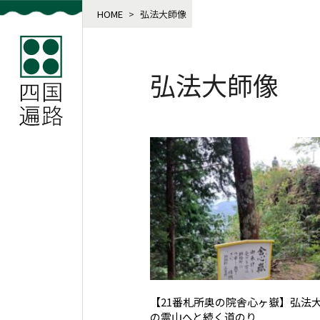
HOME
>
弘法大師像
弘法大師像
【21番札所奥の院舎心ヶ嶽】弘法
の霊山へと続く道のり