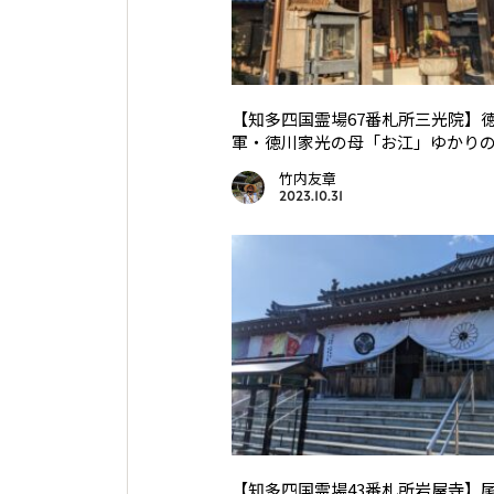
【知多四国霊場67番札所三光院】
軍・徳川家光の母「お江」ゆかり
竹内友章
2023.10.31
【知多四国霊場43番札所岩屋寺】