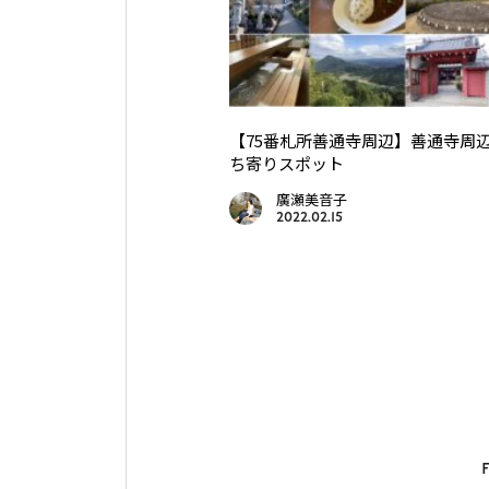
【75番札所善通寺周辺】善通寺周
ち寄りスポット
廣瀬美音子
2022.02.15