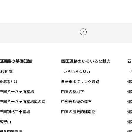
国遍路の基礎知識
四国遍路のいろいろな魅力
四
 基礎知識
- いろいろな魅力
-
国遍路とは
自転車ポタリング遍路
遍
四国八十八ヶ所霊場
四国の聖地学
遍
四国八十八ヶ所霊場奥の院
中務茂兵衛の標石
遍
四国別格二十霊場
四国の歴史的建造物
遍
高野山
遍
知多四国霊場
遍