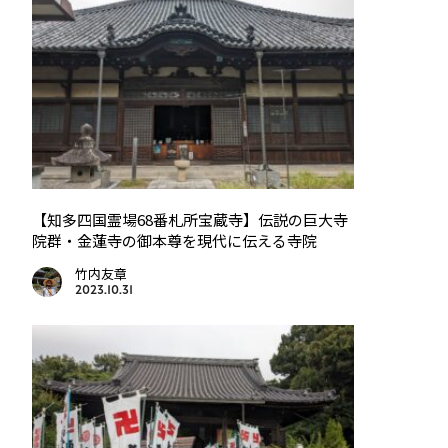
【知多四国霊場68番札所宝蔵寺】伝説の巨大寺
院群・金蓮寺の御本尊を現代に伝える寺院
竹内友章
2023.10.31