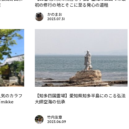
院
初の修行の地とそこに至る発心の道程
かのまお
2023.07.31
人気のカラフ
【知多四国霊場】愛知県知多半島にのこる弘法
ikke
大師空海の伝承
竹内友章
2023.06.09