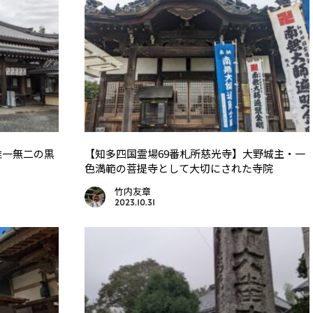
唯一無二の黒
【知多四国霊場69番札所慈光寺】大野城主・一
色満範の菩提寺として大切にされた寺院
竹内友章
2023.10.31