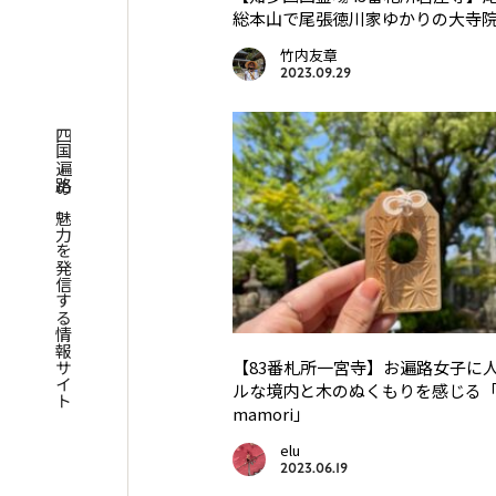
総本山で尾張徳川家ゆかりの大寺
竹内友章
2023.09.29
四国遍路の魅力を発信する情報サイト
【83番札所一宮寺】お遍路女子に
ルな境内と木のぬくもりを感じる「m
mamori」
elu
2023.06.19