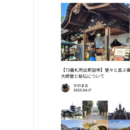
【73番札所出釈迦寺】堂々と並ぶ
大師堂と秘仏について
かのまお
2023.04.17