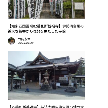
【知多四国霊場82番札所観福寺】伊勢湾台風の
甚大な被害から復興を果たした寺院
竹内友章
2023.09.29
【75番札所善通寺】弘法大師空海生誕の地の大