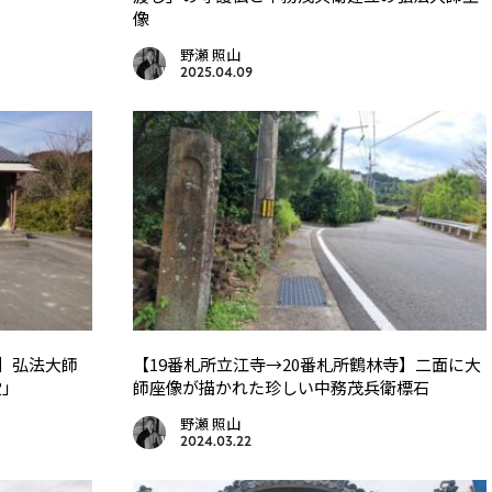
像
野瀬 照山
2025.04.09
寺】弘法大師
【19番札所立江寺→20番札所鶴林寺】二面に大
堂」
師座像が描かれた珍しい中務茂兵衛標石
野瀬 照山
2024.03.22