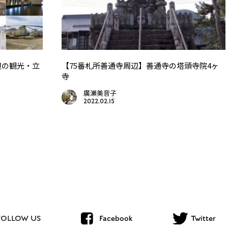
辺の観光・立
【75番札所善通寺周辺】善通寺の塔頭寺院4ヶ
寺
廣瀬美音子
2022.02.15
FOLLOW US
Facebook
Twitter