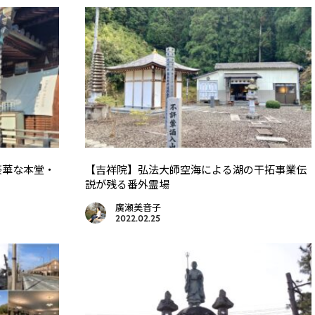
豪華な本堂・
【吉祥院】弘法大師空海による湖の干拓事業伝
説が残る番外霊場
廣瀬美音子
2022.02.25