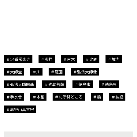
14番常楽寺
参拝
古木
史跡
境内
大師堂
川
庭園
弘法大師像
弘法大師開基
弥勒菩薩
徳島市
徳島県
手水舎
本堂
札所見どころ
橋
納経
高野山真言宗