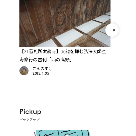
門
【21番札所太龍寺】大龍を拝む弘法大師空
【10
星
海修行の古刹「西の高野」
を弔
堪能
ごんのすけ
2015.4.05
Pickup
ピックアップ