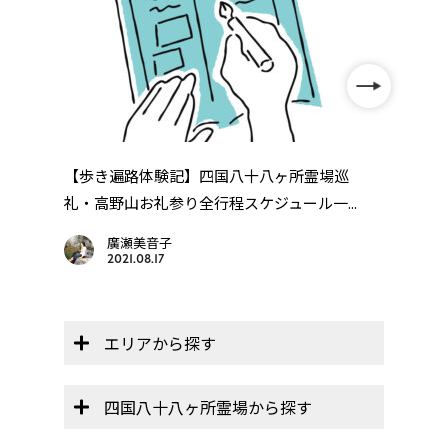
年
【歩き遍路体験記】四国八十八ヶ所霊場巡
【オ
..
礼・高野山お礼参り全行程スケジュール一...
帳」】
廣瀬美音子
2021.08.17
エリアから探す
四国八十八ヶ所霊場から探す