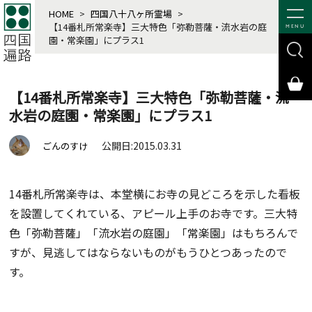
HOME
>
四国八十八ヶ所霊場
>
【14番札所常楽寺】三大特色「弥勒菩薩・流水岩の庭
MENU
園・常楽園」にプラス1
【14番札所常楽寺】三大特色「弥勒菩薩・流
水岩の庭園・常楽園」にプラス1
公開日:2015.03.31
ごんのすけ
14番札所常楽寺は、本堂横にお寺の見どころを示した看板
を設置してくれている、アピール上手のお寺です。三大特
色「弥勒菩薩」「流水岩の庭園」「常楽園」はもちろんで
すが、見逃してはならないものがもうひとつあったので
す。