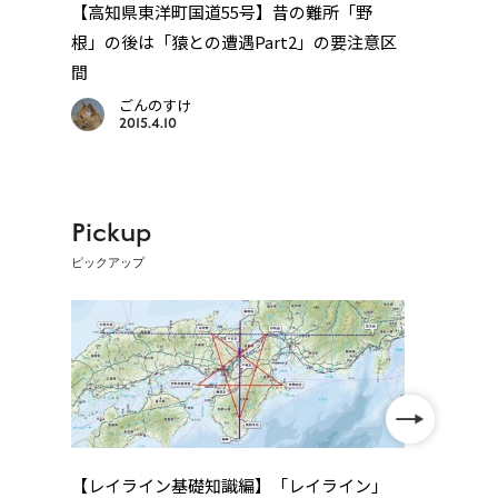
るお
【高知県東洋町国道55号】昔の難所「野
【御
泊
根」の後は「猿との遭遇Part2」の要注意区
った
間
ごんのすけ
2015.4.10
Pickup
ピックアップ
【レイライン基礎知識編】「レイライン」