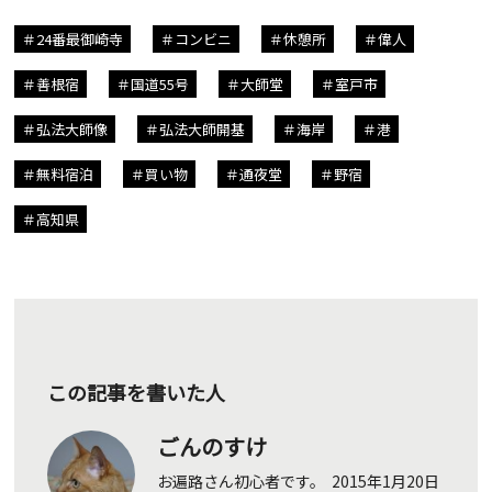
24番最御崎寺
コンビニ
休憩所
偉人
善根宿
国道55号
大師堂
室戸市
弘法大師像
弘法大師開基
海岸
港
無料宿泊
買い物
通夜堂
野宿
高知県
この記事を書いた人
ごんのすけ
お遍路さん初心者です。 2015年1月20日