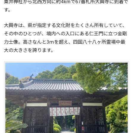
粟井神社から北西方向に約4kmで67番札所大興寺に到着で
す。
大興寺は、県が指定する文化財をたくさん所有していて、
その中のひとつが、境内への入口にある仁王門に立つ金剛
力士像。高さなんと3ｍを超え、四国八十八ヶ所霊場中最
大の大きさを誇ります。