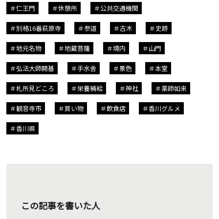
仁王門
休憩所
公共交通機関
別格16番萩原寺
参道
古木
史跡
地元名物
地蔵菩薩
境内
山門
弘法大師開基
手水舎
景色
本堂
札所見どころ
栄養補給
神社
薬師如来
観音寺市
買い物
飲食店
香川グルメ
香川県
この記事を書いた人