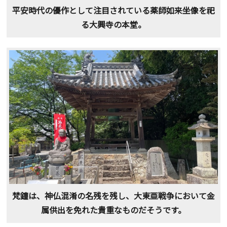
平安時代の優作として注目されている薬師如来坐像を祀
る大興寺の本堂。
梵鐘は、神仏混淆の名残を残し、大東亜戦争において金
属供出を免れた貴重なものだそうです。