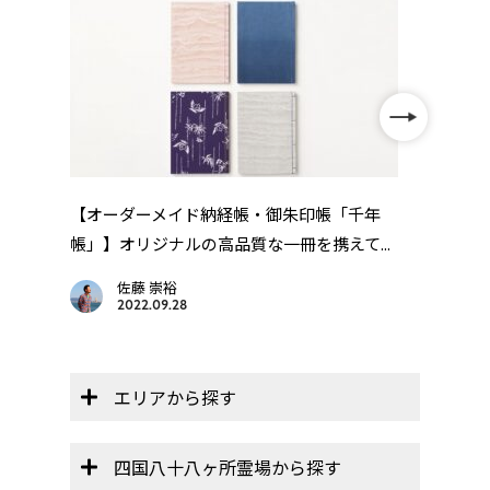
を動
【オーダーメイド納経帳・御朱印帳「千年
四国
帳」】オリジナルの高品質な一冊を携えて...
佐藤 崇裕
2022.09.28
エリアから探す
四国八十八ヶ所霊場から探す