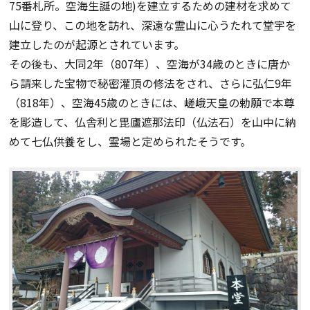
75番札所。空海生誕の地)を建立するための建材を求めて
山に登り、この地を訪れ、深遠な霊山に心うたれて堂宇を
建立したのが起源とされています。
その後も、大同2年（807年）、空海が34歳のときに唐か
ら請来した宝物で秘密灌頂の修法をされ、さらに弘仁9年
（818年）、空海45歳のときには、嵯峨天皇の勅願で本尊
を彫造して、仏舎利と毘廬遮那法印（仏法石）を山中に納
めて七仏供養をし、霊場と定められたそうです。