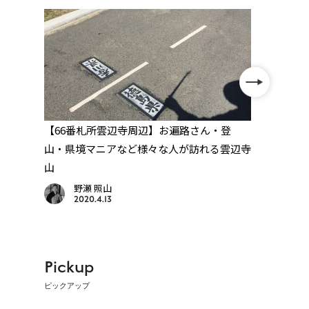
見
【66番札所雲辺寺周辺】お遍路さん・登
【27
山・県境マニアなど様々な人が訪れる雲辺寺
であ
山
野瀬 照山
2020.4.13
Pickup
ピックアップ