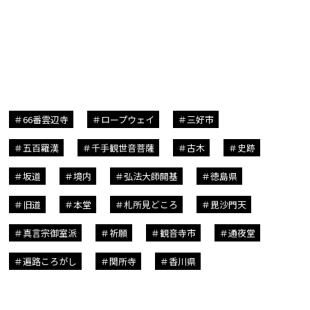
66番雲辺寺
ロープウェイ
三好市
五百羅漢
千手観世音菩薩
古木
史跡
坂道
境内
弘法大師開基
徳島県
旧道
本堂
札所見どころ
毘沙門天
真言宗御室派
祈願
観音寺市
通夜堂
遍路ころがし
関所寺
香川県