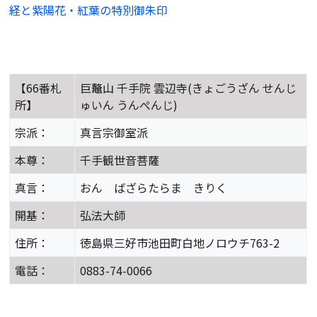
経と紫陽花・紅葉の特別御朱印
【66番札
巨鼇山 千手院 雲辺寺(きょごうざん せんじ
所】
ゅいん うんぺんじ)
宗派：
真言宗御室派
本尊：
千手観世音菩薩
真言：
おん ばざらたらま きりく
開基：
弘法大師
住所：
徳島県三好市池田町白地ノロウチ763-2
電話：
0883-74-0066