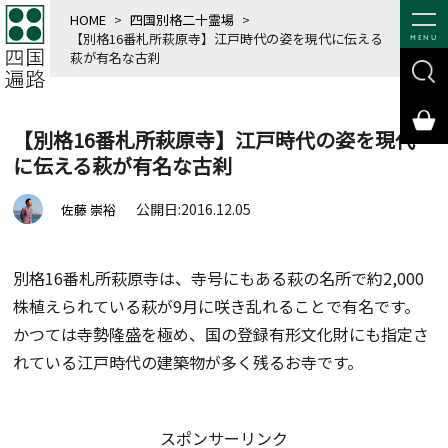
HOME
>
四国別格二十霊場
>
【別格16番札所萩原寺】江戸時代の姿を現代に伝える
MENU
萩が有名な古刹
【別格16番札所萩原寺】江戸時代の姿を現代
に伝える萩が有名な古刹
公開日:2016.12.05
佐藤 崇裕
別格16番札所萩原寺は、寺号にもある萩の名所で約2,000
株植えられている萩が9月に咲き乱れることで有名です。
かつては寺勢隆盛を極め、国の登録有形文化財にも指定さ
れている江戸時代の建築物が多く残るお寺です。
スポンサーリンク