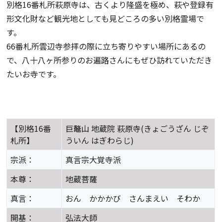
別格16番札所萩原寺は、古くより隆盛を極め、萩や登録有
形文化財など観光地としても見どころの多い別格霊場で
す。
66番札所雲辺寺参拝の際に立ち寄りやすい場所にあるの
で、八十八ヶ所参りのお遍路さんにもぜひ訪れていただき
たいお寺です。
【別格16番
巨鼇山 地蔵院 萩原寺(きょごうざん じぞ
札所】
ういん はぎわらじ)
宗派：
真言宗大覚寺派
本尊：
地蔵菩薩
真言：
おん かかかび さんまえい そわか
開基：
弘法大師