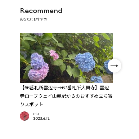
Recommend
あなたにおすすめ
杖
【66番札所雲辺寺→67番札所大興寺】雲辺
【別格
寺ロープウェイ山麓駅からのおすすめ立ち寄
られ
りスポット
elu
2023.6.12