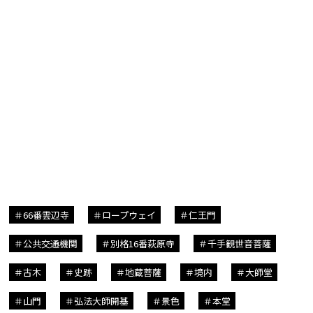
66番雲辺寺
ロープウェイ
仁王門
公共交通機関
別格16番萩原寺
千手観世音菩薩
古木
史跡
地蔵菩薩
境内
大師堂
山門
弘法大師開基
景色
本堂