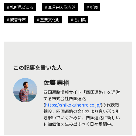
札所見どころ
真言宗大覚寺派
祈願
観音寺市
重要文化財
香川県
この記事を書いた人
佐藤 崇裕
四国遍路情報サイト「四国遍路」を運営
する株式会社四国遍路
(
https://shikokuhenro.co.jp/
)の代表取
締役。四国遍路の文化をより良い形で引
き継いでいくために、四国遍路に新しい
付加価値を生み出すべく日々奮闘中。