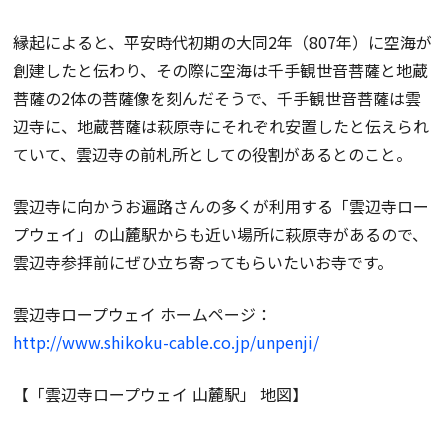
縁起によると、平安時代初期の大同2年（807年）に空海が
創建したと伝わり、その際に空海は千手観世音菩薩と地蔵
菩薩の2体の菩薩像を刻んだそうで、千手観世音菩薩は雲
辺寺に、地蔵菩薩は萩原寺にそれぞれ安置したと伝えられ
ていて、雲辺寺の前札所としての役割があるとのこと。
雲辺寺に向かうお遍路さんの多くが利用する「雲辺寺ロー
プウェイ」の山麓駅からも近い場所に萩原寺があるので、
雲辺寺参拝前にぜひ立ち寄ってもらいたいお寺です。
雲辺寺ロープウェイ ホームページ：
http://www.shikoku-cable.co.jp/unpenji/
【「雲辺寺ロープウェイ 山麓駅」 地図】