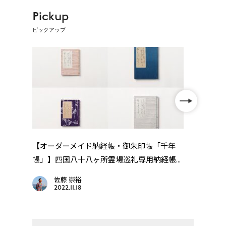
Pickup
ピックアップ
【オーダーメイド納経帳・御朱印帳「千年
【歩
帳」】四国八十八ヶ所霊場巡礼専用納経帳...
礼・高
佐藤 崇裕
2022.11.18