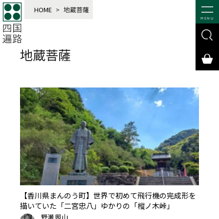
HOME
>
地蔵菩薩
MENU
地蔵菩薩
【香川県まんのう町】世界で初めて飛行機の完成形を
描いていた「二宮忠八」ゆかりの「樅ノ木峠」
野瀬 照山