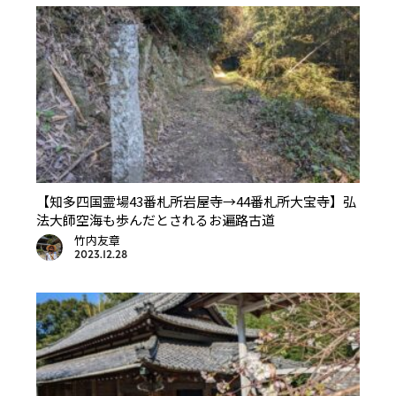
【知多四国霊場43番札所岩屋寺→44番札所大宝寺】弘
法大師空海も歩んだとされるお遍路古道
竹内友章
2023.12.28