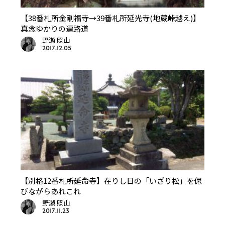
【38番札所金剛福寺→39番札所延光寺(地蔵峠越え)】
真念ゆかりの遍路道
野瀬 照山
2017.12.05
【別格12番札所延命寺】在りし日の「いざり松」を偲
びながらあれこれ
野瀬 照山
2017.11.23