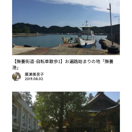
【撫養街道-自転車散歩1】お遍路始まりの地「撫養
港」
廣瀬美音子
2019.08.02