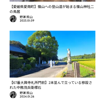
【愛媛県愛南町】篠山への登山道が始まる篠山神社二
の鳥居
野瀬 照山
2025.01.09
【67番大興寺札所門前】2本並んで立っている移設さ
れた中務茂兵衛標石
野瀬 照山
2024.01.26