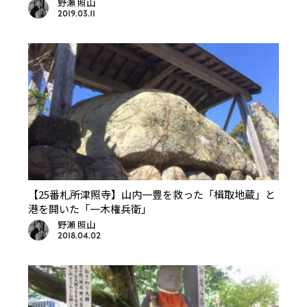
野瀬 照山
2019.03.11
【25番札所津照寺】山内一豊を救った「楫取地蔵」と
港を開いた「一木権兵衛」
野瀬 照山
2018.04.02