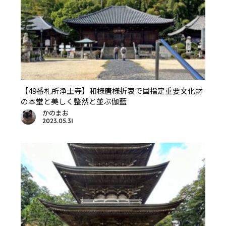
【49番札所浄土寺】和様唐様折衷で国指定重要文化財
の本堂と美しく整然と並ぶ伽藍
かのまお
2023.05.31