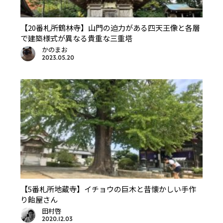
【20番札所鶴林寺】山門の迫力がある四天王像と各層
で建築様式が異なる貴重な三重塔
かのまお
2023.05.20
【5番札所地蔵寺】イチョウの巨木と昔懐かしい手作
り飴屋さん
田村啓
2020.12.03