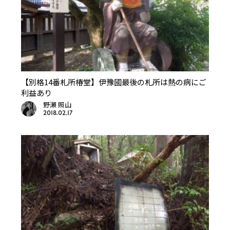
【別格14番札所椿堂】伊豫國最後の札所は熱の病にご
利益あり
野瀬 照山
2018.02.17