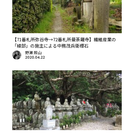
【71番札所弥谷寺→72番札所曼荼羅寺】繊維産業の
「綾部」の施主による中務茂兵衛標石
野瀬 照山
2020.04.22