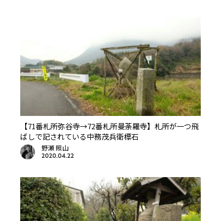
【71番札所弥谷寺→72番札所曼荼羅寺】札所が一つ飛
ばしで記されている中務茂兵衛標石
野瀬 照山
2020.04.22