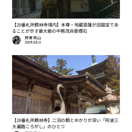
【20番札所鶴林寺境内】本尊・地蔵菩薩が旧国宝であ
ることが示す最大級の中務茂兵衛標石
野瀬 照山
2019.03.11
【20番札所鶴林寺】二羽の鶴とゆかりが深い「阿波三
大遍路ころがし」のひとつ