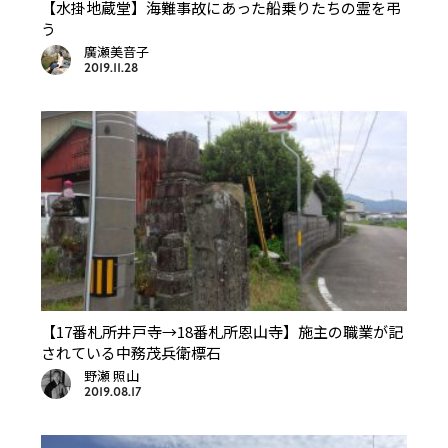
【水掛地蔵堂】海難事故にあった船乗りたちの霊を弔
う
廣瀬美音子
2019.11.28
【17番札所井戸寺→18番札所恩山寺】施主の職業が記
されている中務茂兵衛標石
野瀬 照山
2019.08.17