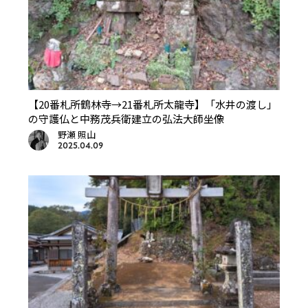
【20番札所鶴林寺→21番札所太龍寺】「水井の渡し」
の守護仏と中務茂兵衛建立の弘法大師坐像
野瀬 照山
2025.04.09