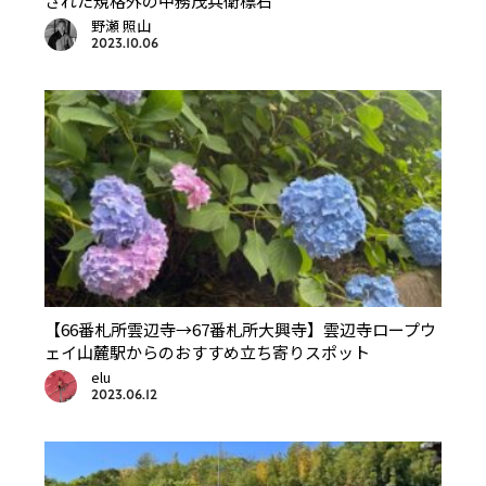
された規格外の中務茂兵衛標石
野瀬 照山
2023.10.06
【66番札所雲辺寺→67番札所大興寺】雲辺寺ロープウ
ェイ山麓駅からのおすすめ立ち寄りスポット
elu
2023.06.12