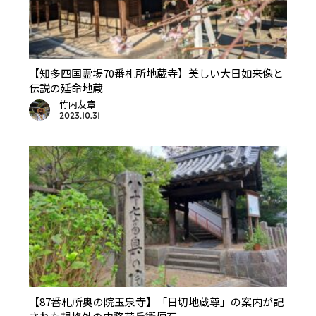
【知多四国霊場70番札所地蔵寺】美しい大日如来像と
伝説の延命地蔵
竹内友章
2023.10.31
【87番札所奥の院玉泉寺】「日切地蔵尊」の案内が記