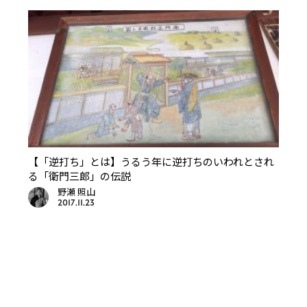
【「逆打ち」とは】うるう年に逆打ちのいわれとされ
る「衛門三郎」の伝説
野瀬 照山
2017.11.23