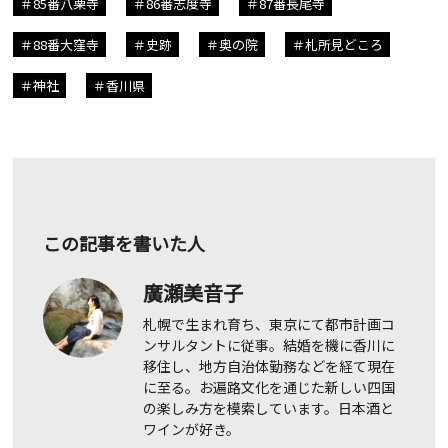
85番八栗寺
86番志度寺
87番長尾寺
88番大窪寺
史跡
奥の院
札所見どころ
神社
香川県
この記事を書いた人
廣瀬美音子
札幌で生まれ育ち、東京にて都市計画コ
ンサルタントに従事。結婚を機に香川に
移住し、地方自治体勤務などを経て現在
に至る。お遍路文化を通じた新しい四国
の楽しみ方を模索しています。日本酒と
ワインが好き。