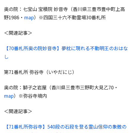
奥の院：七宝山 宝積院 妙音寺（香川県三豊市豊中町上高
野1986・
map
）※四国三十六不動霊場30番札所
＜関連記事＞
【70番札所奥の院妙音寺】夢枕に現れる不動明王のおはな
し
第71番札所 弥谷寺（いやだにじ）
奥の院：獅子之岩屋（香川県三豊市三野町大見乙70・
map
）※弥谷寺境内
＜関連記事＞
【71番札所弥谷寺】540段の石段を登る霊山信仰の象徴の