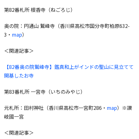
第82番札所 根香寺（ねごろじ）
奥の院：円通山 鷲峰寺（香川県高松市国分寺町柏原632-
3・
map
）
＜関連記事＞
【82番奥の院鷲峰寺】鑑真和上がインドの聖山に見立てて
開基したお寺
第83番札所 一宮寺（いちのみやじ）
元札所：田村神社（香川県高松市一宮町286・
map
）※讃
岐國一宮
＜関連記事＞