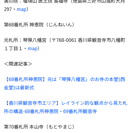
奥の院：瑠璃山 医王院 長福寺（徳島県三好市山城町大月
297・
map
）
第68番札所 神恵院（じんねいん）
元札所：琴弾八幡宮（〒768-0061 香川県観音寺市八幡町
１丁目１・
map
）
＜関連記事＞
【68番札所神恵院】元は「琴弾八幡宮」のお寺の本堂(西
金堂)は最新式
【香川県観音寺市エリア】レイライン的な観点から見た札
所の構造-68番札所神恵院・69番札所観音寺
第70番札所 本山寺（もとやまじ）