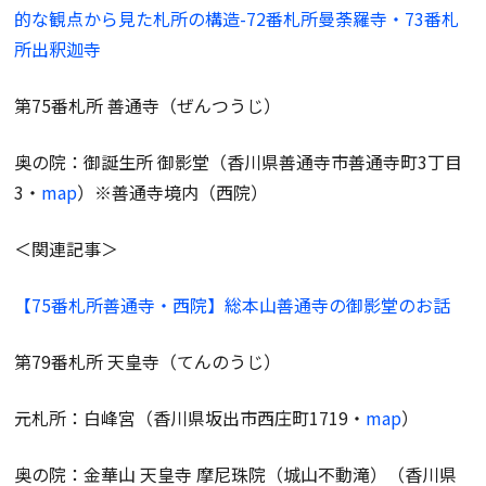
的な観点から見た札所の構造-72番札所曼荼羅寺・73番札
所出釈迦寺
第75番札所 善通寺（ぜんつうじ）
奥の院：御誕生所 御影堂（香川県善通寺市善通寺町3丁目
3・
map
）※善通寺境内（西院）
＜関連記事＞
【75番札所善通寺・西院】総本山善通寺の御影堂のお話
第79番札所 天皇寺（てんのうじ）
元札所：白峰宮（香川県坂出市西庄町1719・
map
）
奥の院：金華山 天皇寺 摩尼珠院（城山不動滝）（香川県