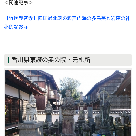
＜関連記事＞
【竹居観音寺】四国最北端の瀬戸内海の多島美と岩窟の神
秘的なお寺
香川県東讃の奥の院・元札所