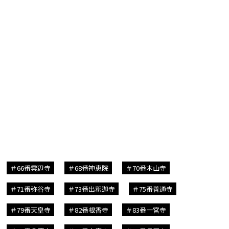
66番雲辺寺
68番神恵院
70番本山寺
71番弥谷寺
73番出釈迦寺
75番善通寺
79番天皇寺
82番根香寺
83番一宮寺