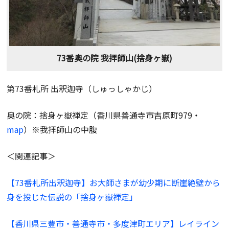
73番奥の院 我拝師山(捨身ヶ嶽)
第73番札所 出釈迦寺（しゅっしゃかじ）
奥の院：捨身ヶ嶽禅定（香川県善通寺市吉原町979・
map
）※我拝師山の中腹
＜関連記事＞
【73番札所出釈迦寺】お大師さまが幼少期に断崖絶壁から
身を投じた伝説の「捨身ヶ嶽禅定」
【香川県三豊市・善通寺市・多度津町エリア】レイライン