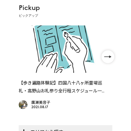
Pickup
ピックアップ
年
【歩き遍路体験記】四国八十八ヶ所霊場巡
四国
..
礼・高野山お礼参り全行程スケジュール一...
廣瀬美音子
2021.08.17