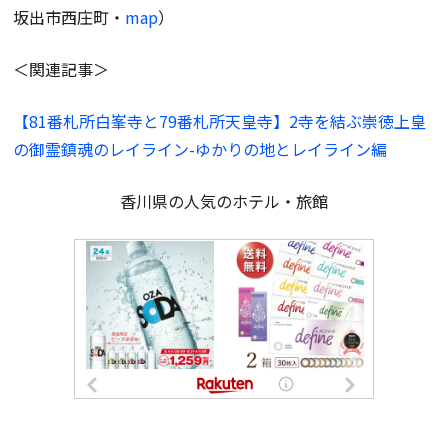
坂出市西庄町・
map
）
＜関連記事＞
【81番札所白峯寺と79番札所天皇寺】2寺を結ぶ崇徳上皇
の御霊鎮魂のレイライン-ゆかりの地とレイライン編
香川県の人気のホテル・旅館