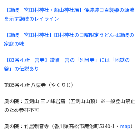
【讃岐一宮田村神社・船山神社編】倭迹迹日百襲姫の源流
を示す讃岐のレイライン
【讃岐一宮田村神社】田村神社の日曜限定うどんは讃岐の
家庭の味
【83番札所一宮寺】讃岐一宮の「別当寺」には「地獄の
釜」の伝説あり
第85番札所 八栗寺（やくりじ）
奥の院：五剣山 三ノ峰岩窟（五剣山山頂）※一般登山禁止
のため参拝不可
奥の院：竹居観音寺（香川県高松市庵治町5340-1・
map
）