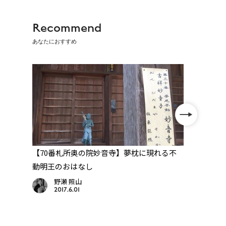
Recommend
あなたにおすすめ
へ
【70番札所奥の院妙音寺】夢枕に現れる不
【三
動明王のおはなし
んだ
野瀬 照山
2017.6.01