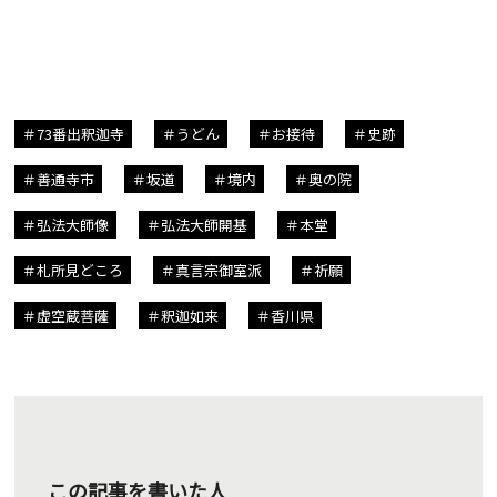
73番出釈迦寺
うどん
お接待
史跡
善通寺市
坂道
境内
奥の院
弘法大師像
弘法大師開基
本堂
札所見どころ
真言宗御室派
祈願
虚空蔵菩薩
釈迦如来
香川県
この記事を書いた人