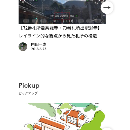
【72番札所曼荼羅寺・73番札所出釈迦寺】
【73
辺寺
レイライン的な観点から見た札所の構造
堂・
内田一成
2018.6.23
Pickup
ピックアップ