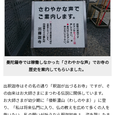
曼陀羅寺では稼働しなかった「さわやかな声」でお寺の
歴史を案内してもらいました。
出釈迦寺はその名の通り「釈迦が出づるお寺」ですが、そ
の由来はお大師さまにまつわる伝説に関係しています。
お大師さまが幼少期に「倭斬濃山（わしのやま）」に登
り、「私は将来仏門に入り、仏の教えを広めて多くの人を
救いたい。私の願いが叶うなら釈迦如来よ、姿を現したま