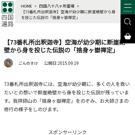
HOME
>
四国八十八ヶ所霊場
>
【73番札所出釈迦寺】空海が幼少期に断崖絶壁から身
MENU
を投じた伝説の「捨身ヶ嶽禅定」
【73番札所出釈迦寺】空海が幼少期に断崖絶
壁から身を投じた伝説の「捨身ヶ嶽禅定」
公開日:2015.09.19
ごんのすけ
73番札所出釈迦寺には、空海が幼少期に、多くの人を救い
たいとの想いで断崖絶壁から身を投じた伝説が残っていま
す。我拝師山の「捨身ヶ嶽禅定」をのぞみ、お大師さまの
修行の様子をしのびます。
スポンサーリンク