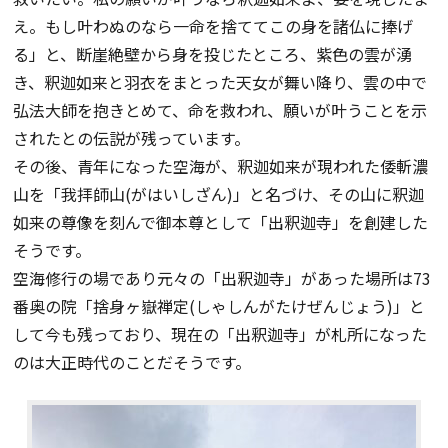
え。もし叶わぬのなら一命を捨ててこの身を諸仏に捧げ
る」と、断崖絶壁から身を投じたところ、紫色の雲が湧
き、釈迦如来と羽衣をまとった天女が舞い降り、雲の中で
弘法大師を抱きとめて、命を救われ、願いが叶うことを示
されたとの伝説が残っています。
その後、青年になった空海が、釈迦如来が現われた倭斬濃
山を「我拝師山(がはいしざん)」と名づけ、その山に釈迦
如来の尊像を刻んで御本尊として「出釈迦寺」を創建した
そうです。
空海修行の場であり元々の「出釈迦寺」があった場所は73
番奥の院「捨身ヶ嶽禅定(しゃしんがたけぜんじょう)」と
して今も残っており、現在の「出釈迦寺」が札所になった
のは大正時代のことだそうです。