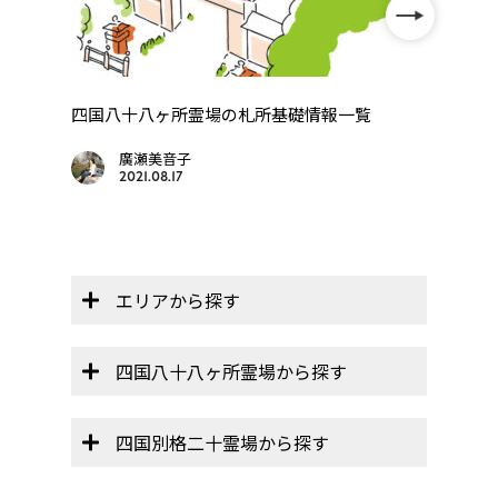
巡
四国八十八ヶ所霊場の札所基礎情報一覧
【遍
..
画を
廣瀬美音子
2021.08.17
エリアから探す
四国八十八ヶ所霊場から探す
四国別格二十霊場から探す