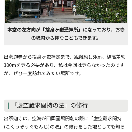
本堂の左方向が「捨身ヶ嶽遥拝所」になっており、お寺
の境内から拝むこともできます。
出釈迦寺から捨身ヶ嶽禅定まで、距離約1.5km、標高差約
300mを登る必要があり、私は今回は登らなかったのです
が、ぜひ一度訪れてみたい場所です。
「虚空蔵求聞持の法」の修行
出釈迦寺は、空海が四国霊場開創の際に「虚空蔵求聞持
(こくうぞうぐもんじ)の法」の修行をした地としても知ら