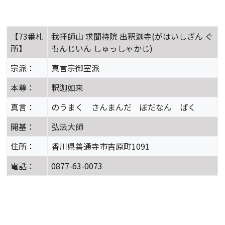
【73番札
我拝師山 求聞持院 出釈迦寺(がはいしざん ぐ
所】
もんじいん しゅっしゃかじ)
宗派：
真言宗御室派
本尊：
釈迦如来
真言：
のうまく さんまんだ ぼだなん ばく
開基：
弘法大師
住所：
香川県善通寺市吉原町1091
電話：
0877-63-0073