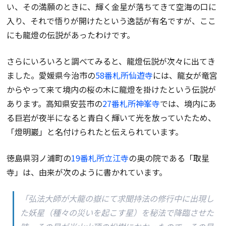
い、その満願のときに、輝く金星が落ちてきて空海の口に
入り、それで悟りが開けたという逸話が有名ですが、ここ
にも龍燈の伝説があったわけです。
さらにいろいろと調べてみると、龍燈伝説が次々に出てき
ました。愛媛県今治市の
58番札所仙遊寺
には、龍女が竜宮
からやって来て境内の桜の木に龍燈を掛けたという伝説が
あります。高知県安芸市の
27番札所神峯寺
では、境内にあ
る巨岩が夜半になると青白く輝いて光を放っていたため、
「燈明巖」と名付けられたと伝えられています。
徳島県羽ノ浦町の
19番札所立江寺
の奥の院である「取星
寺」は、由来が次のように書かれています。
「弘法大師が大龍の嶽にて求聞持法の修行中に出現し
た妖星（種々の災いを起こす星）を秘法で降臨させた