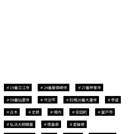
19番立江寺
24番最御崎寺
27番神峯寺
58番仙遊寺
今治市
別格20番大瀧寺
参道
古木
史跡
境内
安田町
室戸市
弘法大師開基
徳島県
愛媛県