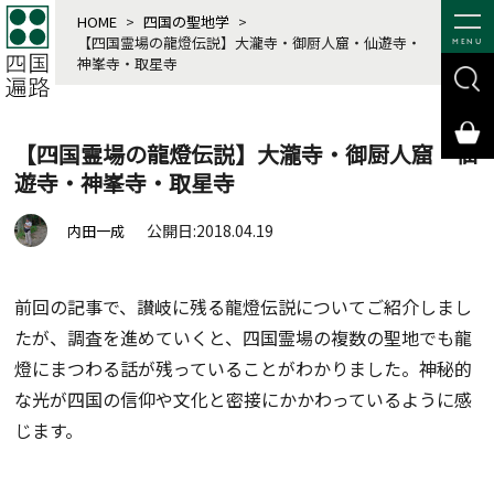
HOME
>
四国の聖地学
>
【四国霊場の龍燈伝説】大瀧寺・御厨人窟・仙遊寺・
MENU
神峯寺・取星寺
【四国霊場の龍燈伝説】大瀧寺・御厨人窟・仙
遊寺・神峯寺・取星寺
公開日:2018.04.19
内田一成
前回の記事で、讃岐に残る龍燈伝説についてご紹介しまし
たが、調査を進めていくと、四国霊場の複数の聖地でも龍
燈にまつわる話が残っていることがわかりました。神秘的
な光が四国の信仰や文化と密接にかかわっているように感
じます。