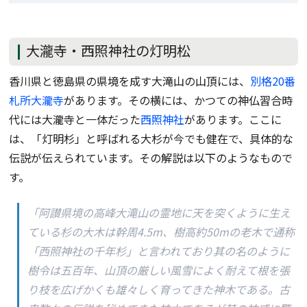
大瀧寺・西照神社の灯明松
香川県と徳島県の県境を成す大滝山の山頂には、
別格20番
札所大瀧寺
があります。その横には、かつての神仏習合時
代には大瀧寺と一体だった
西照神社
があります。ここに
は、「灯明杉」と呼ばれる大杉が今でも健在で、具体的な
伝説が伝えられています。その解説は以下のようなもので
す。
「阿讃県境の高峰大滝山の霊地に天を突くように生え
ている杉の大木は幹周4.5m、樹高約50mの老木で通称
「西照神社の千年杉」と言われており其の名のように
樹令は五百年、山頂の厳しい風雪によく耐えて根を張
り枝を広げかくも雄々しく育ってきた神木である。古