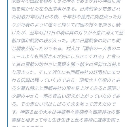
来数々の伝説を秘めてきた神木であるが其の神威に驚
眼を開かせた左の出来事がある。日清戦争が布告され
た明治27年8月1日の夜、千年杉の穂先に突然点った灯
りが毎晩のように煌々と輝いて四囲の村々を照らし続
けたが、翌年4月17日の晩は其の灯りが不意に消えて翌
朝は講和戦勝の報が入った。次に日露戦争の時にも同
じ現象が起ったのである。村人は「国家の一大事のニ
ュースよりも西照さんが先にしらせてくれる」と言っ
て其の霊験の灼かさに驚眼を開き朝夕の信仰は以前よ
り深まった。そして近年にも西照神社の灯明杉にまつ
わる伝説は残っていたのである。昭和六十年頃のとあ
る夕暮れ時ふと西照神社の頂を見上げてみると薄暗い
夕闇の中から一筋の青白い閃光が上がっていたのであ
る。その青白い光はしばらく光を放って消えたので
す。神宿る此の大木は神威恭々霊德滲々西照神社の御
霊験と相まって今も生き生きと此の霊峰に威容を誨っ