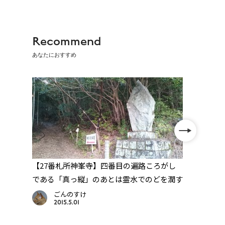
Recommend
あなたにおすすめ
辺
【27番札所神峯寺】四番目の遍路ころがし
【西
ち寄
である「真っ縦」のあとは霊水でのどを潤す
にた
ごんのすけ
2015.5.01