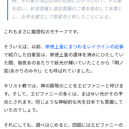
時、その星が当山山頂の松樹にかかったので、その星
を拾い、妙見菩薩と虚空菩薩の二尊を彫刻して本尊と
し、お寺を建立して取星寺と称したことによる」
これもまさに龍燈松のモチーフです。
そういえば、以前、
崇徳上皇にまつわるレイラインの記事
で紹介した白峯宮は、崇徳上皇の遺体を清水にひたしてい
た間、毎夜あのあたりで妖光が輝いていたことから「明ノ
宮(あかりのみや)」とも呼ばれていました。
キリスト教では、神の顕現のことをエピファニーと呼びま
す。そして、エピファニーの多くは、まばゆい光がその予
兆とされます。同じような神秘的な光を日本でも意識して
いたのでしょう。
それにしても、調べはじめると、四国にはエピファニーの