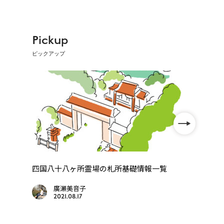
Pickup
ピックアップ
を動
四国八十八ヶ所霊場の札所基礎情報一覧
【オ
帳」】
廣瀬美音子
2021.08.17