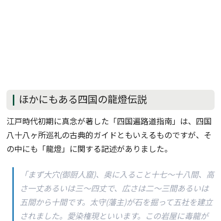
ほかにもある四国の龍燈伝説
江戸時代初期に真念が著した「四国遍路道指南」は、四国
八十八ヶ所巡礼の古典的ガイドともいえるものですが、そ
の中にも「龍燈」に関する記述がありました。
「まず大穴(御厨人窟)、奥に入ること十七～十八間、高
さ一丈あるいは三～四丈で、広さは二～三間あるいは
五間から十間です。太守(藩主)が石を掘って五社を建立
されました。愛染権現といいます。この岩屋に毒龍が