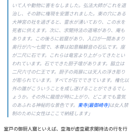
いて人や動物に害をなしました。弘法大師がこれを退
治し、その跡に権現を安置されました。東の穴にある
大神宮の社を過ぎると、霊水が湧いており、この水を
死者に供えます。次に、求聞持法の道場があり、庵も
あります。この後ろに岩窟があり、入口が一間あまり
奥行が六～七間で、本尊は如意輪観音の石仏です。座
が二尺に石です。これらは竜宮より上がってきたとい
われています。石でできた厨子壇があります。脇立は
二尺六寸の仁王です。厨子の両扉には天人の浮き彫り
が彫られています。すべてが石でできています。権化以
外の誰がこういうことを成し遂げることができるでし
ょうか。その外に龍燈が時に上がり、どこまでも霊気
のあふれる神秘的な景色です。
東寺(最御崎寺)
は女人禁
制のために女性はここで納経します」
室戸の御厨人窟といえば、空海が虚空蔵求聞持法の行を行