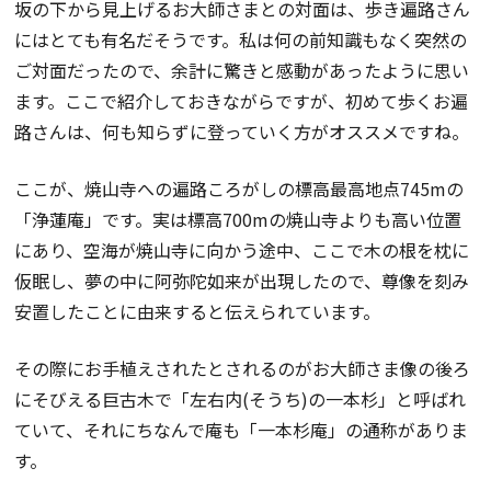
坂の下から見上げるお大師さまとの対面は、歩き遍路さん
にはとても有名だそうです。私は何の前知識もなく突然の
ご対面だったので、余計に驚きと感動があったように思い
ます。ここで紹介しておきながらですが、初めて歩くお遍
路さんは、何も知らずに登っていく方がオススメですね。
ここが、焼山寺への遍路ころがしの標高最高地点745mの
「浄蓮庵」です。実は標高700mの焼山寺よりも高い位置
にあり、空海が焼山寺に向かう途中、ここで木の根を枕に
仮眠し、夢の中に阿弥陀如来が出現したので、尊像を刻み
安置したことに由来すると伝えられています。
その際にお手植えされたとされるのがお大師さま像の後ろ
にそびえる巨古木で「左右内(そうち)の一本杉」と呼ばれ
ていて、それにちなんで庵も「一本杉庵」の通称がありま
す。