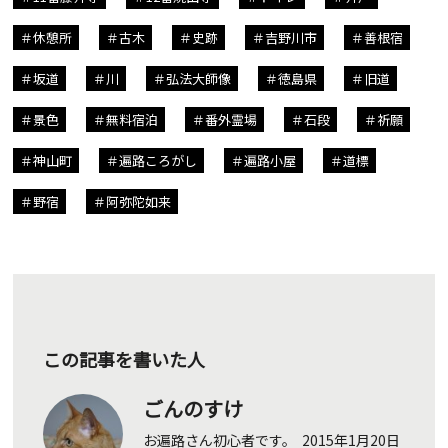
休憩所
古木
史跡
吉野川市
善根宿
坂道
川
弘法大師像
徳島県
旧道
景色
無料宿泊
番外霊場
石段
祈願
神山町
遍路ころがし
遍路小屋
道標
野宿
阿弥陀如来
この記事を書いた人
ごんのすけ
お遍路さん初心者です。 2015年1月20日