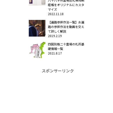
八十八ヶ所霊場巡礼専用納
経帳をオリジナルにカスタ
マイズ
2022.11.18
【遍路参拝作法一覧】お遍
路の参拝作法を動画を交え
て詳しく解説
2019.2.19
四国別格二十霊場の札所基
礎情報一覧
2021.8.17
スポンサーリンク