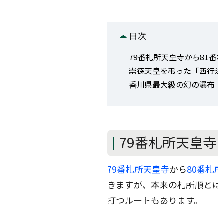
目次
79番札所天皇寺から81
崇徳天皇を弔った「西行
香川県最大級の幻の瀑布
79番札所天皇
79番札所天皇寺
から
80番札
きますが、本来の札所順とは
打つルートもあります。