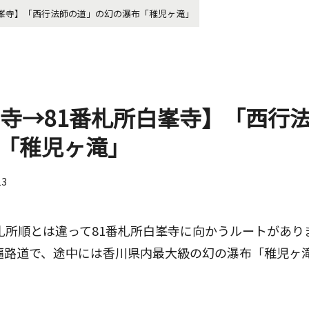
白峯寺】「西行法師の道」の幻の瀑布「稚児ヶ滝」
皇寺→81番札所白峯寺】「西行
「稚児ヶ滝」
13
札所順とは違って81番札所白峯寺に向かうルートがあり
遍路道で、途中には香川県内最大級の幻の瀑布「稚児ヶ