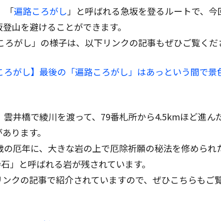
、「
遍路ころがし
」と呼ばれる急坂を登るルートで、今
坂登山を避けることができます。
路ころがし」の様子は、以下リンクの記事もぜひご覧くだ
路ころがし】最後の「遍路ころがし」はあっという間で景
、雲井橋で綾川を渡って、79番札所から4.5kmほど進ん
があります。
2歳の厄年に、大きな岩の上で厄除祈願の秘法を修められ
持石」と呼ばれる岩が残されています。
リンクの記事で紹介されていますので、ぜひこちらもご