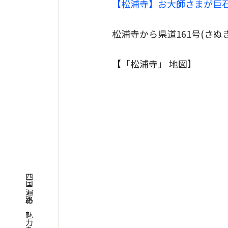
【松浦寺】お大師さまが巨
松浦寺から県道161号(さ
【「松浦寺」 地図】