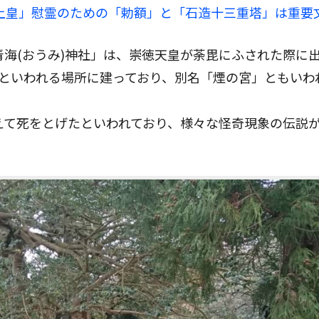
徳上皇」慰霊のための「勅額」と「石造十三重塔」は重要
海(おうみ)神社」は、崇徳天皇が荼毘にふされた際に
たといわれる場所に建っており、別名「煙の宮」ともいわ
えて死をとげたといわれており、様々な怪奇現象の伝説