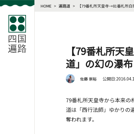
HOME
>
遍路道
>
【79番札所天皇寺→81番札所
【79番札所天
道」の幻の瀑布
公開日:2016.04.
佐藤 崇裕
79番札所天皇寺から本来の
道は「西行法師」ゆかりの
奪われます。