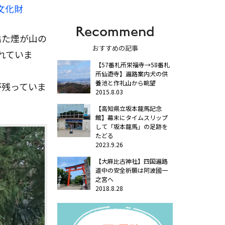
文化財
Recommend
出た煙が山の
おすすめの記事
れていま
【57番札所栄福寺→58番札
所仙遊寺】遍路案内犬の供
養池と作礼山から眺望
が残っていま
2015.8.03
【高知県立坂本龍馬記念
館】幕末にタイムスリップ
して「坂本龍馬」の足跡を
たどる
2023.9.26
【大麻比古神社】四国遍路
道中の安全祈願は阿波國一
之宮へ
2018.8.28