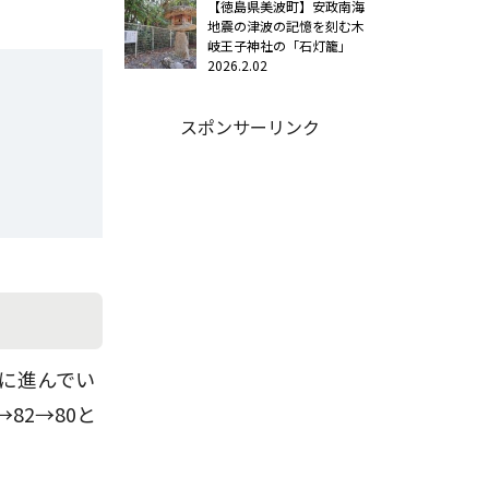
【徳島県美波町】安政南海
地震の津波の記憶を刻む木
岐王子神社の「石灯籠」
2026.2.02
スポンサーリンク
向に進んでい
→82→80と