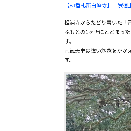
【81番札所白峯寺】「崇
松浦寺からたどり着いた「青
ふもとの1ヶ所にとどまっ
す。
崇徳天皇は強い怨念をかか
す。