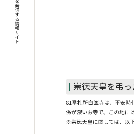
四国遍路の魅力を発信する情報サイト
崇徳天皇を弔っ
81番札所白峯寺は、平安時
係が深いお寺で、この地に
※崇徳天皇に関しては、以