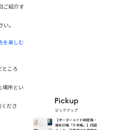
回ご紹介す
さい。
色を楽しむ
だところ
た場所とい
Pickup
覧くださ
ピックアップ
【オーダーメイド納経帳・
御朱印帳「千年帳」】四国