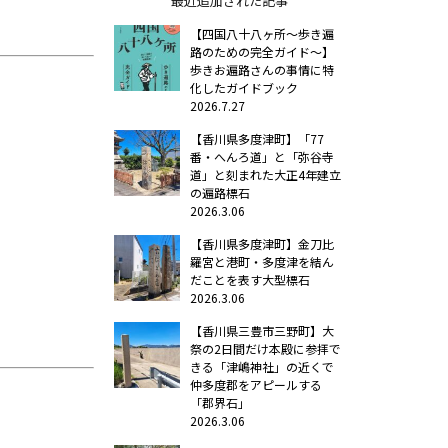
最近追加された記事
【四国八十八ヶ所～歩き遍
路のための完全ガイド～】
歩きお遍路さんの事情に特
化したガイドブック
2026.7.27
【香川県多度津町】「77
番・へんろ道」と「弥谷寺
道」と刻まれた大正4年建立
の遍路標石
2026.3.06
【香川県多度津町】金刀比
羅宮と港町・多度津を結ん
だことを表す大型標石
2026.3.06
【香川県三豊市三野町】大
祭の2日間だけ本殿に参拝で
きる「津嶋神社」の近くで
仲多度郡をアピールする
「郡界石」
2026.3.06