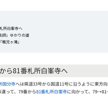
番札所白峯寺へ
法師」ゆかりの道
「稚児ヶ滝」
寺から81番札所白峯寺へ
所国分寺
へは県道33号から国道11号に沿うように東方
違って、79番から
81番札所白峯寺
に向かって、79→81