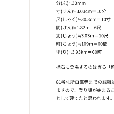
分(ぶ)≒30mm
寸(すん)≒3.03cm＝10分
尺(しゃく)≒30.3cm＝10寸
間(けん)≒1.82m＝6尺
丈(じょう)≒3.03m＝10尺
町(ちょう)≒109m＝60間
里(り)≒3.93km＝60町
標石に登場するのは専ら「町
81番札所白峯寺までの距
ますので、登り坂が始まる
として建てたと思われます