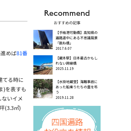
Recommend
おすすめの記事
【手結港可動橋】高知県の
遍路道中にある不思議風景
「跳ね橋」
2017.6.07
m進めば
81番
【蔵本駅】日本最古かもし
れない跨線橋
2025.11.19
建てる時に
【水掛地蔵堂】海難事故に
あった船乗りたちの霊を弔
ま)を表すも
う
しないイメ
2019.11.28
3.3㎡)