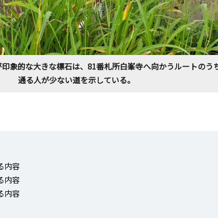
印象的な大きな標石は、81番札所白峯寺へ向かうルートのう
通る人が少ない道を示している。
る内容
る内容
る内容