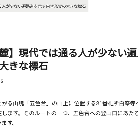
る人が少ない遍路道を示す内容充実の大きな標石
麓】現代では通る人が少ない遍
大きな標石
16
たがる山塊「五色台」の山上に位置する81番札所白峯寺
在します。そのルートの一つ、五色台への登山口にあた
います。