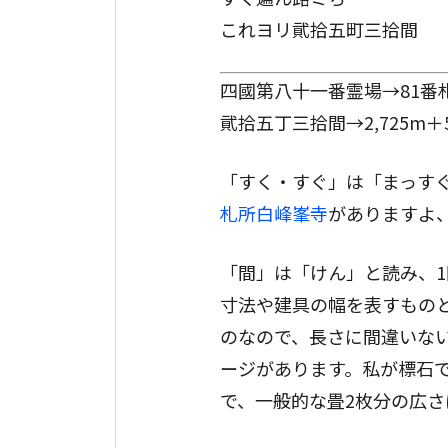
これヨリ貮拾五町三拾間
四國第八十一番霊場→81番
貮拾五丁三拾間→2,725m＋54.
「すく・すぐ」は「まっすぐ
札所白峰峯寺
がありますよ
「間」は「けん」と読み、1
寸法や建具の幅を表すものと
のなので、長さに間違いな
ージがあります。私が標石で間
で、一般的な畳2枚分の広さ