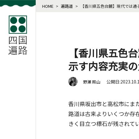
HOME
>
遍路道
>
【香川県五色台麓】現代では通
【香川県五色台
示す内容充実の
公開日:2023.10.
野瀬 照山
香川県坂出市と高松市にま
路道は古来よりいくつか存
きく目立つ標石が残されて