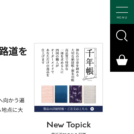
MENU
路道を
へ向かう遍
る地点に大
New Topick