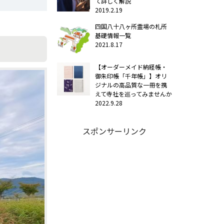
て詳しく解説
2019.2.19
四国八十八ヶ所霊場の札所
基礎情報一覧
2021.8.17
【オーダーメイド納経帳・
御朱印帳「千年帳」】オリ
ジナルの高品質な一冊を携
えて寺社を巡ってみませんか
2022.9.28
スポンサーリンク