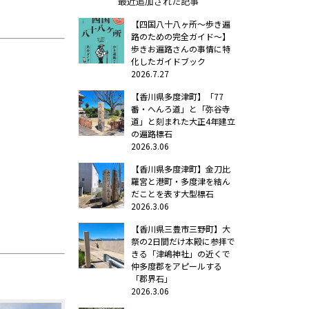
最近追加された記事
【四国八十八ヶ所～歩き遍
路のための完全ガイド～】
歩きお遍路さんの事情に特
化したガイドブック
2026.7.27
【香川県多度津町】「77
番・へんろ道」と「弥谷寺
道」と刻まれた大正4年建立
の遍路標石
2026.3.06
【香川県多度津町】金刀比
羅宮と港町・多度津を結ん
だことを表す大型標石
2026.3.06
【香川県三豊市三野町】大
祭の2日間だけ本殿に参拝で
きる「津嶋神社」の近くで
仲多度郡をアピールする
「郡界石」
2026.3.06