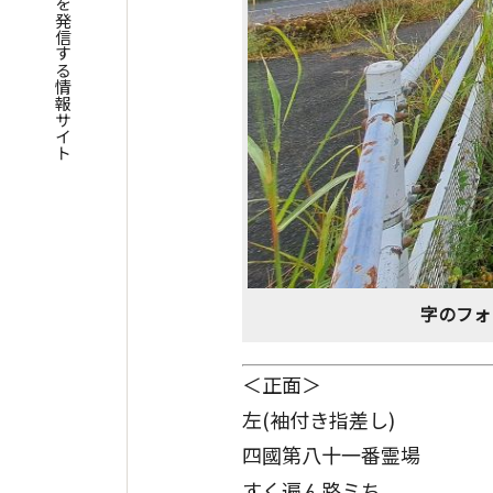
四国遍路の魅力を発信する情報サイト
字のフォ
＜正面＞
左(袖付き指差し)
四國第八十一番霊場
すく遍ん路ミち