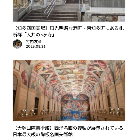
【知多四国霊場】風光明媚な港町・南知多町にある札
所群「大井の5ヶ寺」
竹内友章
2023.08.26
【大塚国際美術館】西洋名画の複製が展示されている
日本最大級の陶板名画美術館