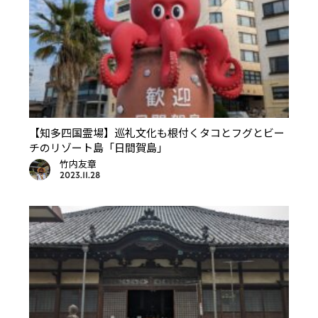
【知多四国霊場】巡礼文化も根付くタコとフグとビー
チのリゾート島「日間賀島」
竹内友章
2023.11.28