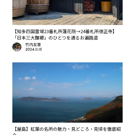
【知多四国霊場23番札所蓮花院→24番札所徳正寺】
「日本三大醸郷」のひとつを通るお遍路道
竹内友章
2024.11.15
【屋島】紅葉の名所の魅力・見どころ・見頃を徹底紹