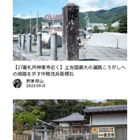
【27番札所神峯寺近く】土佐國最大の遍路ころがしへ
の順路を示す中務茂兵衛標石
野瀬 照山
2023.09.15