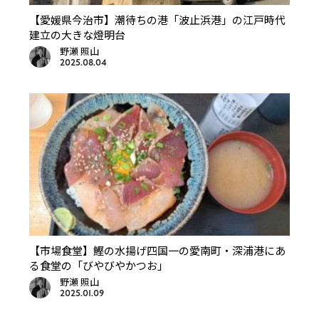
【愛媛県今治市】潮待ちの港「波止浜港」の江戸時代
建立の大きな燈明台
野瀬 照山
2025.08.04
【市場食堂】鰹の水揚げ四国一の愛南町・深浦港にあ
る食堂の「びやびやかつお」
野瀬 照山
2025.01.09