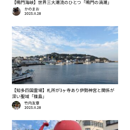
【鳴門海峡】世界三大潮流のひとつ「鳴門の渦潮」
かのまお
2023.11.28
【知多四国霊場】札所が3ヶ寺あり伊勢神宮と関係が
深い聖域「篠島」
竹内友章
2023.11.28