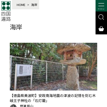
HOME
>
海岸
MENU
海岸
【徳島県美波町】安政南海地震の津波の記憶を刻む木
岐王子神社の「石灯籠」
野瀬 照山