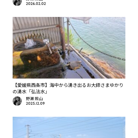
2026.02.02
【愛媛県西条市】海中から湧き出るお大師さまゆかり
の湧水「弘法水」
野瀬 照山
2025.12.09