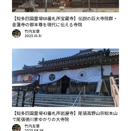
【知多四国霊場68番札所宝蔵寺】伝説の巨大寺院群・
金蓮寺の御本尊を現代に伝える寺院
竹内友章
2023.10.31
【知多四国霊場43番札所岩屋寺】尾張高野山宗総本山
で尾張徳川家ゆかりの大寺院
竹内友章
2023.09.29