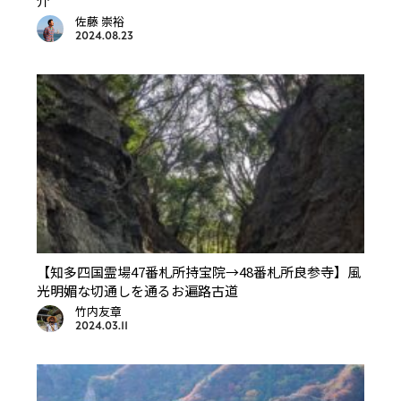
介
佐藤 崇裕
2024.08.23
【知多四国霊場47番札所持宝院→48番札所良参寺】風
光明媚な切通しを通るお遍路古道
竹内友章
2024.03.11