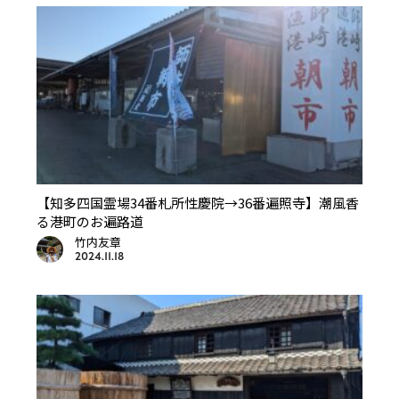
【知多四国霊場34番札所性慶院→36番遍照寺】潮風香
る港町のお遍路道
竹内友章
2024.11.18