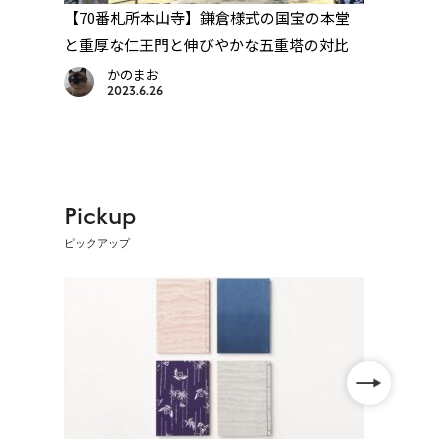
地
【70番札所本山寺】鎌倉様式の国宝の本堂
【70
宝物
と重厚な仁王門と伸びやかな五重塔の対比
来に
かのまお
2023.6.26
Pickup
ピックアップ