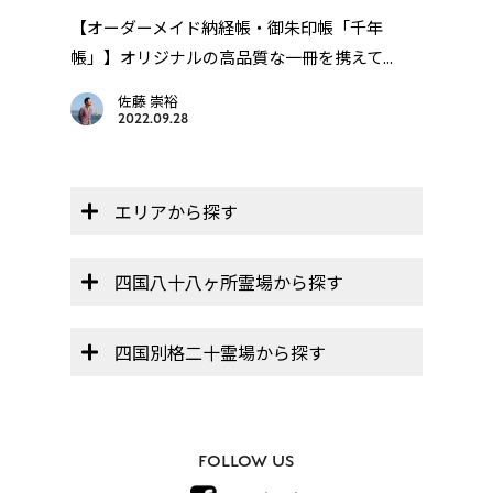
年
【オーダーメイド納経帳・御朱印帳「千年
【歩
..
帳」】オリジナルの高品質な一冊を携えて...
礼・高
佐藤 崇裕
2022.09.28
エリアから探す
四国八十八ヶ所霊場から探す
四国別格二十霊場から探す
FOLLOW US