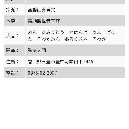
宗派：
高野山真言宗
本尊：
馬頭観世音菩薩
おん あみりとう どはんば うん ぱっ
真言：
た そわかおん あろりきゃ そわか
開基：
弘法大師
住所：
香川県三豊市豊中町本山甲1445
電話：
0875-62-2007