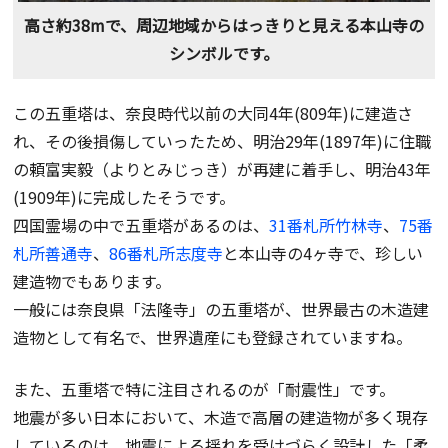
高さ約38mで、周辺地域からはっきりと見える本山寺の
シンボルです。
この五重塔は、奈良時代以前の大同4年(809年)に建造さ
れ、その後損傷していったため、明治29年(1897年)に住職
の頼富実毅（よりとみじっき）が再建に着手し、明治43年
(1909年)に完成したそうです。
四国霊場の中で五重塔があるのは、
31番札所竹林寺
、
75番
札所善通寺
、
86番札所志度寺
と本山寺の4ヶ寺で、珍しい
建造物でもあります。
一般には奈良県「法隆寺」の五重塔が、世界最古の木造建
造物として有名で、世界遺産にも登録されていますね。
また、五重塔で特に注目されるのが「耐震性」です。
地震が多い日本において、木造で高層の建造物が多く現存
しているのは、地震による揺れを受けづらく設計した「柔