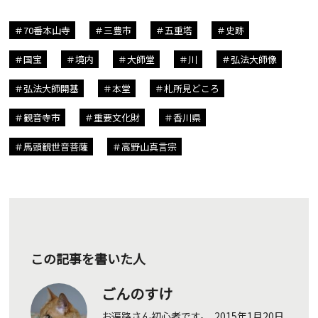
70番本山寺
三豊市
五重塔
史跡
国宝
境内
大師堂
川
弘法大師像
弘法大師開基
本堂
札所見どころ
観音寺市
重要文化財
香川県
馬頭観世音菩薩
高野山真言宗
この記事を書いた人
ごんのすけ
お遍路さん初心者です。 2015年1月20日