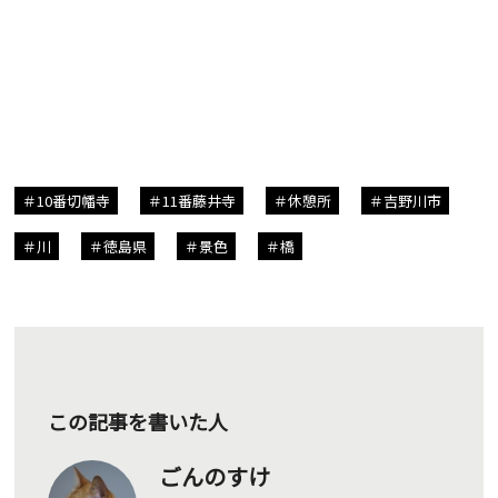
10番切幡寺
11番藤井寺
休憩所
吉野川市
川
徳島県
景色
橋
この記事を書いた人
ごんのすけ