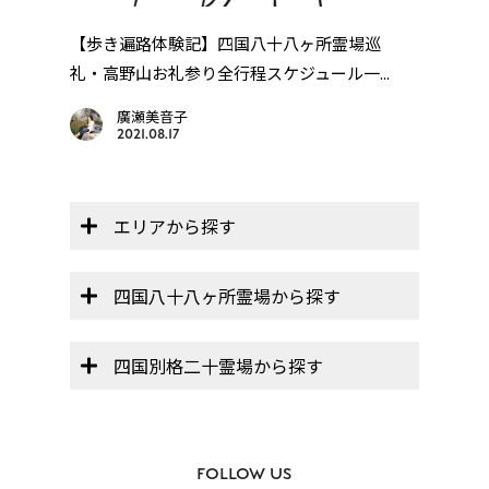
」
【歩き遍路体験記】四国八十八ヶ所霊場巡
四国
礼・高野山お礼参り全行程スケジュール一...
廣瀬美音子
2021.08.17
エリアから探す
四国八十八ヶ所霊場から探す
四国別格二十霊場から探す
FOLLOW US