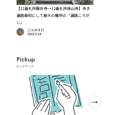
くぐ
【11番札所藤井寺→12番札所焼山寺】歩き
【22
遍路最初にして最大の難所の「遍路ころが
ルー
し」
める
ごんのすけ
2015.3.24
Pickup
ピックアップ