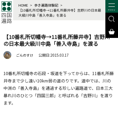
HOME
>
歩き遍路体験記
>
【10番札所切幡寺→11番札所藤井寺】吉野川の日本最
MENU
大級川中島「善入寺島」を渡る
【10番札所切幡寺→11番札所藤井寺】吉野川
の日本最大級川中島「善入寺島」を渡る
公開日:2015.03.17
ごんのすけ
10番札所切幡寺の石段・坂道を下ってからは、11番札所藤
井寺まで少し遠い10km弱の道のりです。道中では、川の
中洲の「善入寺島」を通過する珍しい遍路道で、日本三大
暴れ川のひとつ「四国三郎」と呼ばれる「吉野川」を渡り
ます。