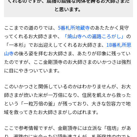
くれるのですが、屈指の屈強な肉体を誇るお大師さまだ
と思います。
ここまでの道のりでは、
5番札所地蔵寺
のあたたかく見守
ってくれるお大師さまや、
「焼山寺への遍路ころがし」
の
「一本杉」でお出迎えしてくれるお大師さま、
18番札所恩
山寺
の後ろ姿を拝むお大師さま、あたりが印象に残ってい
たのですが、ここ金剛頂寺のお大師さまのいかつさは強烈
に目にやきついています。
このいかつさと関係しているのかはわかりませんが、お大
師さまが炊いた米が一万倍になり、住民を飢えから救った
という「一粒万倍の釜」が残っており、大きな包容力で地
域を救ってきたお大師さまがしのばれます。
ここで参考情報ですが、金剛頂寺には立派な「宿坊」があ
り、遍路中に出会った公認先達さんが、札所宿坊の中でト