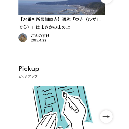
た
【24番札所最御崎寺】通称「東寺（ひがし
【25
でら）」はまさかの山の上
取地
ごんのすけ
2015.4.22
Pickup
ピックアップ