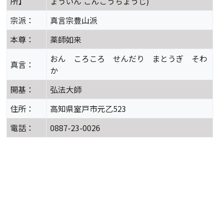
所】
ょういん こんごうちょうじ)
宗派：
真言宗豊山派
本尊：
薬師如来
おん ころころ せんだり まとうぎ そわ
真言：
か
開基：
弘法大師
住所：
高知県室戸市元乙523
電話：
0887-23-0026