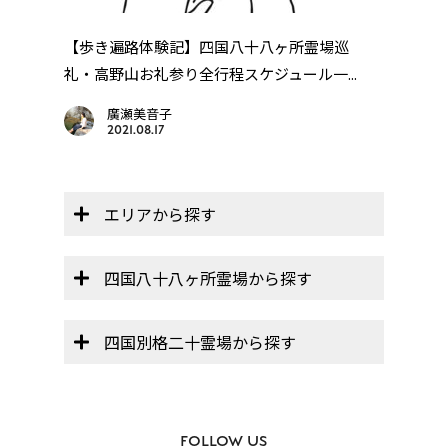
を動
【歩き遍路体験記】四国八十八ヶ所霊場巡
【オ
礼・高野山お礼参り全行程スケジュール一...
帳」】
廣瀬美音子
2021.08.17
エリアから探す
四国八十八ヶ所霊場から探す
四国別格二十霊場から探す
FOLLOW US