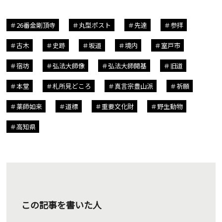
26番金剛頂寺
丸型ポスト
先達
参拝
古木
史跡
坂道
境内
室戸市
宿坊
弘法大師像
弘法大師開基
旧道
本堂
札所見どころ
真言宗豊山派
祈願
薬師如来
道標
重要文化財
野生動物
高知県
この記事を書いた人