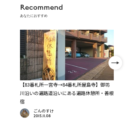
Recommend
あなたにおすすめ
路
【83番札所一宮寺→84番札所屋島寺】御坊
【松
休憩
川沿いの遍路道沿いにある遍路休憩所・善根
菊間
宿
蔵」
ごんのすけ
2015.11.08