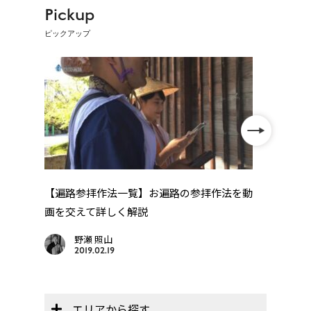
Pickup
ピックアップ
」
【遍路参拝作法一覧】お遍路の参拝作法を動
四国
画を交えて詳しく解説
野瀬 照山
2019.02.19
エリアから探す