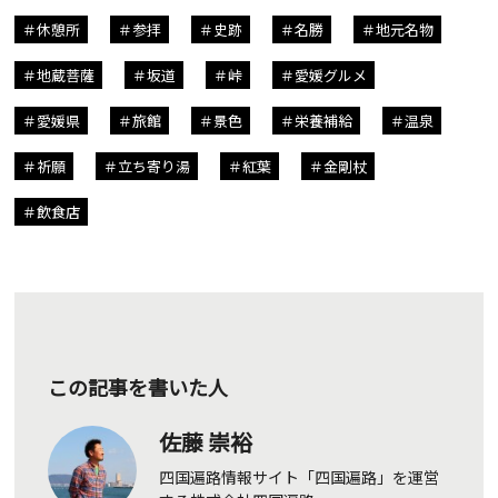
休憩所
参拝
史跡
名勝
地元名物
地蔵菩薩
坂道
峠
愛媛グルメ
愛媛県
旅館
景色
栄養補給
温泉
祈願
立ち寄り湯
紅葉
金剛杖
飲食店
この記事を書いた人
佐藤 崇裕
四国遍路情報サイト「四国遍路」を運営