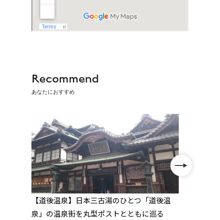
Recommend
あなたにおすすめ
然
【道後温泉】日本三古湯のひとつ「道後温
【45
プの
泉」の温泉街を丸型ポストとともに巡る
岩屋