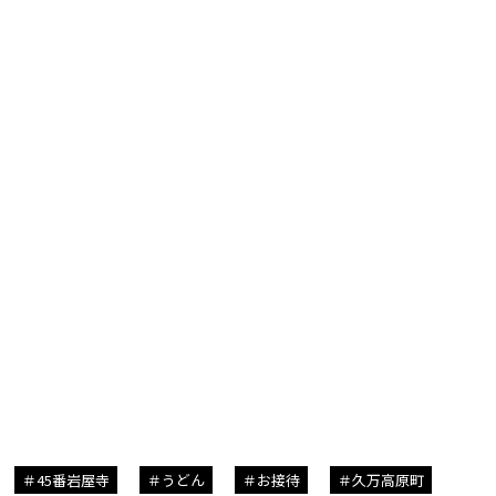
45番岩屋寺
うどん
お接待
久万高原町