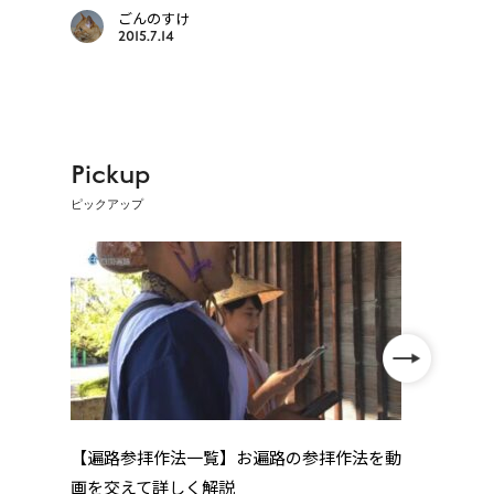
あと
ごんのすけ
2015.7.14
Pickup
ピックアップ
年
【遍路参拝作法一覧】お遍路の参拝作法を動
【歩
..
画を交えて詳しく解説
礼・高