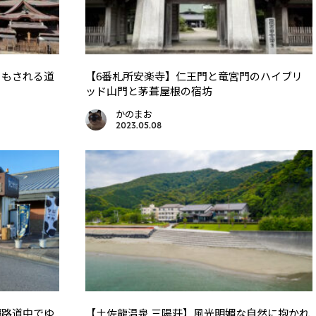
ともされる道
【6番札所安楽寺】仁王門と竜宮門のハイブリ
ッド山門と茅葺屋根の宿坊
かのまお
2023.05.08
遍路道中でゆ
【土佐龍温泉 三陽荘】風光明媚な自然に抱かれ