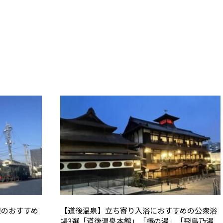
辺のおすすめ
【道後温泉】立ち寄り入浴におすすめの公衆浴
場3選「道後温泉本館」「椿の湯」「飛鳥乃湯