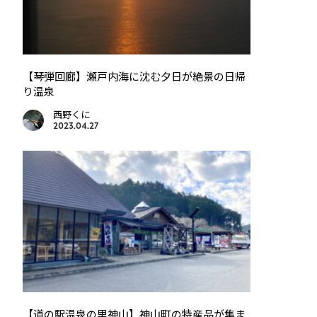
【琴弾回廊】瀬戸内海に沈む夕日が絶景の日帰
り温泉
西野くに
2023.04.27
【道の駅温泉の里神山】神山町の特産品が集ま