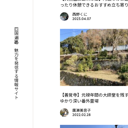
ったり休憩できるおすすめ立ち寄
西野くに
2023.04.07
四国遍路の魅力を発信する情報サイト
【善覚寺】元禄年間の大師堂を残
ゆかり深い番外霊場
廣瀬美音子
2022.02.28