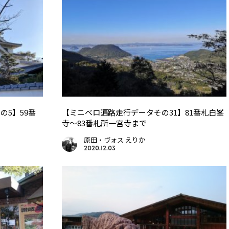
の5】59番
【ミニベロ遍路走行データその31】81番札白峯
寺〜83番札所一宮寺まで
原田・ヴォス えりか
2020.12.03