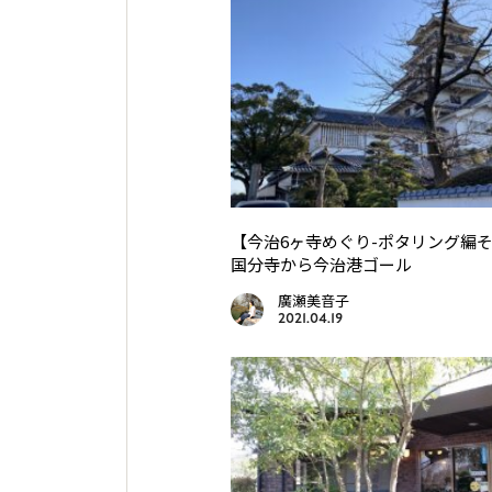
【今治6ヶ寺めぐり-ポタリング編そ
国分寺から今治港ゴール
廣瀬美音子
2021.04.19