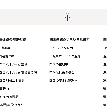
国遍路の基礎知識
四国遍路のいろいろな魅力
四
 基礎知識
- いろいろな魅力
-
国遍路とは
自転車ポタリング遍路
遍
四国八十八ヶ所霊場
四国の聖地学
遍
四国八十八ヶ所霊場奥の院
中務茂兵衛の標石
遍
四国別格二十霊場
四国の歴史的建造物
遍
高野山
遍
知多四国霊場
遍
国遍路の巡りかた
歩