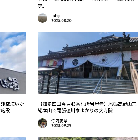
泉」
tabiji
2025.08.20
大師空海ゆか
【知多四国霊場43番札所岩屋寺】尾張高野山宗
浴施設
総本山で尾張徳川家ゆかりの大寺院
竹内友章
2023.09.29