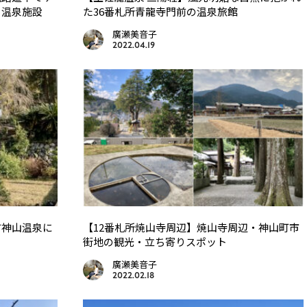
り温泉施設
た36番札所青龍寺門前の温泉旅館
廣瀬美音子
2022.04.19
す神山温泉に
【12番札所焼山寺周辺】焼山寺周辺・神山町市
街地の観光・立ち寄りスポット
廣瀬美音子
2022.02.18