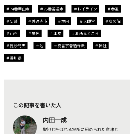
74番甲山寺
75番善通寺
レイライン
参道
史跡
善通寺市
境内
大師堂
奥の院
山門
景色
本堂
札所見どころ
毘沙門天
池
真言宗善通寺派
神社
香川県
この記事を書いた人
内田一成
聖地と呼ばれる場所に秘められた意味と