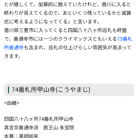
とが嬉しくて、加算的に数えていたけれど、香川に入ると
終わりが見えてくるので、あといくつ残っているかと減算
式に考えるようになってくる」と言います。
香川県三豊市に入ってくると四国八十八ヶ所巡礼も終盤
で、善通寺市には一つのクライマックスともいえる
75番札
所善通寺
も含まれ、巡礼の仕上げらしい雰囲気が高まって
きます。
74番札所甲山寺(こうやまじ)
<由緒>
四国八十八ヶ所74番札所甲山寺
真言宗善通寺派 医王山 多宝院
本尊：薬師如来