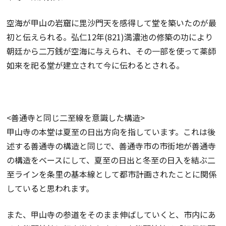
空海が甲山の岩窟に毘沙門天を感得して堂を築いたのが最
初と伝えられる。弘仁12年(821)満濃池の修築の功により
朝廷から二万銭が空海に与えられ、その一部を使って薬師
如来を祀る堂が建立されて今に伝わるとされる。
<善通寺と同じ二至線を意識した構造>
甲山寺の本堂は夏至の日出方向を指しています。これは後
述する善通寺の構造と同じで、善通寺市の市街地が善通寺
の構造をベースにして、夏至の日出と冬至の日入を結ぶ二
至ラインを条里の基本線として都市計画されたことに関係
していると思われます。
また、甲山寺の参道をそのまま伸ばしていくと、市内にあ