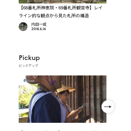
地
【68番札所神恵院・69番札所観音寺】レイ
【72
宝物
ライン的な観点から見た札所の構造
レイ
内田一成
2018.6.16
Pickup
ピックアップ
」