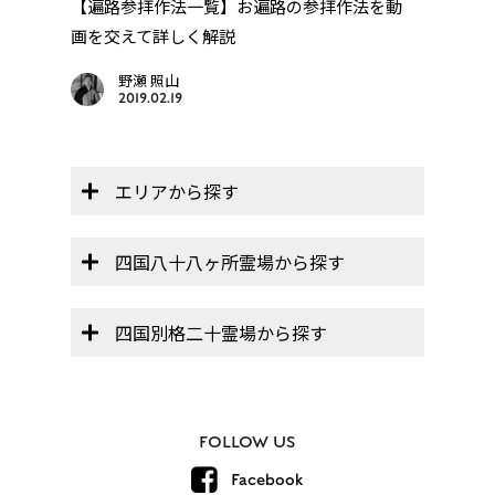
【遍路参拝作法一覧】お遍路の参拝作法を動
四国
画を交えて詳しく解説
野瀬 照山
2019.02.19
エリアから探す
四国八十八ヶ所霊場から探す
四国別格二十霊場から探す
FOLLOW US
Facebook