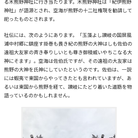
る木熊野神社に行き当たります。木熊野神社は「紀伊熊野
神社」が語源とされ、空海が熊野の十二社権現を勧請して
祀ったものとされます。
社伝には、次のようにあります。「玉藻よし讃岐の国屏風
浦中村郷に鎮座す掛巻も畏き紀の熊野の大神はしも佐伯の
遠祖大友家の斉き奉りしいとも尊き御稜威いやちこなる大
神にそます」。空海は佐伯氏ですが、その遠祖の大友家は
熊野の大神を氏神にしていたというのです。佐伯は、一説
には蝦夷で東国からやってきたとも言われていますが、あ
るいは東国から熊野を経て、讃岐にたどり着いた道筋を物
語っているのかもしれません。