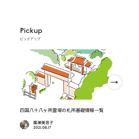
Pickup
ピックアップ
」
四国八十八ヶ所霊場の札所基礎情報一覧
【歩
礼・高
廣瀬美音子
2021.08.17