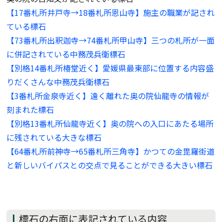
【17番札所井戸寺→18番札所恩山寺】施主の職業が記され
ている標石
【73番札所出釈迦寺→74番札所甲山寺】三つの札所が一面
に併記されている中務茂兵衛標石
【別格14番札所椿堂近く】愛媛県最東部に位置する内容盛
りだくさんな中務茂兵衛標石
【3番札所金泉寺近く】遠く離れた奥の院仙龍寺の情報が
刻まれた標石
【別格13番札所仙龍寺近く】奥の院への入口にあたる場所
に残されている大きな標石
【64番札所前神寺→65番札所三角寺】かつての金毘羅街道
と新しいバイパスとの交点で見ることができる大きい標石
標石の右面に表記されている内容