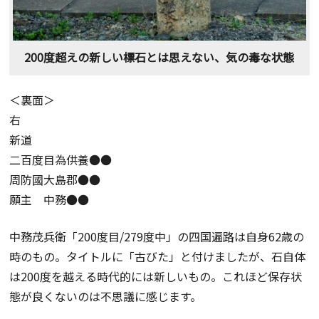
200度超えの新しい標石とは思えない、気の毒な状態
＜裏面＞
右
新道
二百度目為供養●●
周防國大島郡●●
願主 中務●●
中務茂兵衛「200度目/279度中」の四国遍路は自身62歳の
時のもの。タイトルに「古びた」と付けましたが、石自体
は200度を越える時代的には新しいもの。これほど保存状
態が良くないのは不思議に感じます。