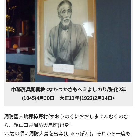
中務茂兵衛義教<なかつかさもへえよしのり/弘化2年
(1845)4月30日－大正11年(1922)2月14日>
周防國大嶋郡椋野村(すおうのくにおおしまぐんむくのむ
ら、現山口県周防大島町)出身。
22歳の頃に周防大島を出奔(しゅっぽん)。それから一度も