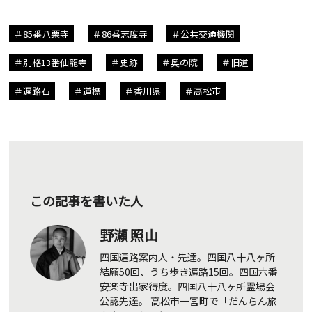
85番八栗寺
86番志度寺
公共交通機関
別格13番仙龍寺
史跡
奥の院
旧道
遍路石
道標
香川県
高松市
この記事を書いた人
野瀬 照山
四国遍路案内人・先達。四国八十八ヶ所
結願50回、うち歩き遍路15回。四国六番
安楽寺出家得度。四国八十八ヶ所霊場会
公認先達。 高松市一宮町で「だんらん旅