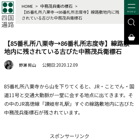
HOME
>
中務茂兵衛の標石
>
【85番札所八栗寺→86番札所志度寺】線路敷地内に残
MENU
されている古びた中務茂兵衛標石
【85番札所八栗寺→86番札所志度寺】線路敷
地内に残されている古びた中務茂兵衛標石
公開日:2020.12.09
野瀬 照山
85番札所八栗寺から山を下りてくると、JR・ことでん・国
道11号と交通大動脈が一堂に会する地点に出てきます。そ
の中のJR高徳線「讃岐牟礼駅」すぐの線路敷地内に古びた
中務茂兵衛標石が残されています。
スポンサーリンク