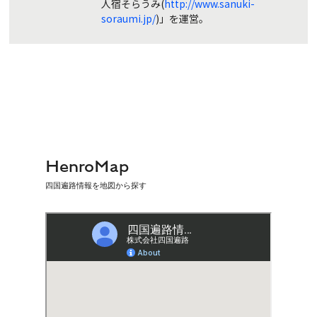
人宿そらうみ(
http://www.sanuki-
soraumi.jp/
)」を運営。
HenroMap
四国遍路情報を地図から探す