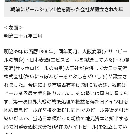
戦前にビールシェア1位を誇った会社が設立された年
＜左面＞
明治三十九年三月
明治39年は西暦1906年。同年同月、大阪麦酒(アサヒビー
ルの前身)・日本麦酒(ヱビスビールを製造していた)・札幌
麦酒(サッポロビールの前身)の三社が合併して大日本麦酒
株式会社(だいにっぽんびーるかぶしきがいしゃ)が設立さ
れました。合併により市場占有率は7割にも及び、戦前は
ビール業界最大手を誇りました。その勢いは国内に留まら
ず、第一次世界大戦の戦後処理で権益を得た旧ドイツ租借
地の青島ビール経営権を取得し同地でのビール製造を引き
継いだほか、当時日本領だった朝鮮で地元資本と折半する
形で朝鮮麦酒株式会社(現在のハイトビール)を設立してい