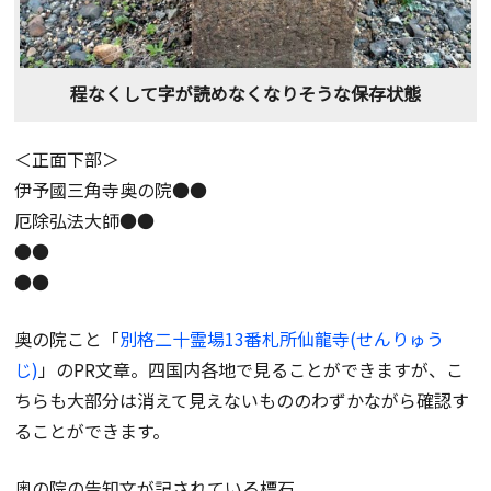
程なくして字が読めなくなりそうな保存状態
＜正面下部＞
伊予國三角寺奥の院●●
厄除弘法大師●●
●●
●●
奥の院こと「
別格二十霊場13番札所仙龍寺(せんりゅう
じ)
」のPR文章。四国内各地で見ることができますが、こ
ちらも大部分は消えて見えないもののわずかながら確認す
ることができます。
奥の院の告知文が記されている標石