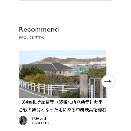
Recommend
あなたにおすすめ
店
【84番札所屋島寺→85番札所八栗寺】源平
【85
石板
合戦の舞台となった地にある中務茂兵衛標石
の父
スポ
野瀬 照山
2020.12.09