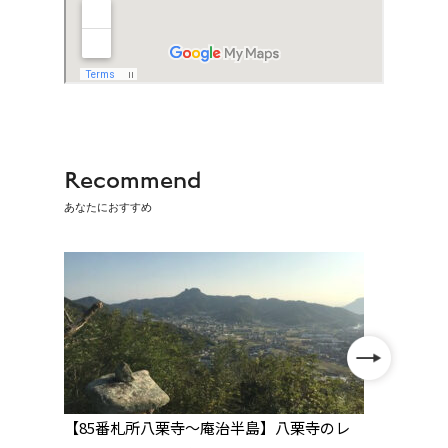
Recommend
あなたにおすすめ
然
【85番札所八栗寺〜庵治半島】八栗寺のレ
【21