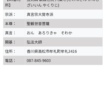
所】
ざいいん やくりじ)
宗派：
真言宗大覚寺派
本尊：
聖観世音菩薩
真言：
おん あろりきゃ そわか
開基：
弘法大師
住所：
香川県高松市牟礼町牟礼3416
電話：
087-845-9603