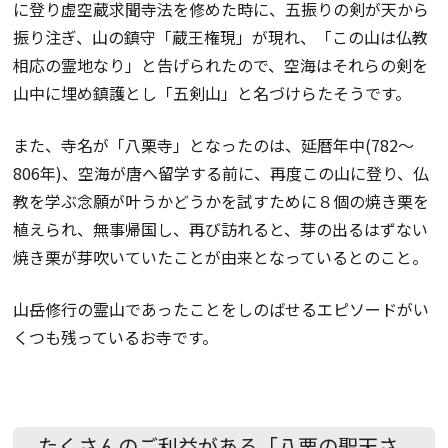
に登り虚空蔵求聞寺法を修めた時に、五振りの剣が天から
振り注ぎ、山の鎮守「蔵王権現」が現れ、「この山は仏教
相応の霊地なり」と告げられたので、空海はそれらの剣を
山中に埋め鎮護とし「五剣山」と名づけらたそうです。
また、寺名が「八栗寺」となったのは、延暦年中(782～
806年)、空海が唐へ留学する前に、再度この山に登り、仏
教を学ぶ念願が叶うかどうかを試すために８個の焼き栗を
植えられ、無事帰国し、再び訪れると、芽の出るはずない
焼き栗が芽吹いていたことが由来となっているとのこと。
山岳修行の霊山であったことをしのばせるエピソードがい
くつも残っているお寺です。
たくさんのご利益がある「八栗の聖天さ