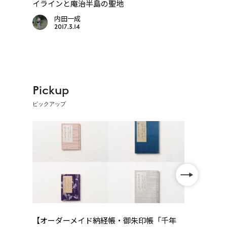
プの
イラインと庵治半島の聖地
海修
内田一成
2017.3.14
Pickup
ピックアップ
巡
【オーダーメイド納経帳・御朱印帳「千年
【オ