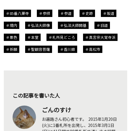
85番八栗寺
参拝
参道
史跡
坂道
境内
弘法大師像
弘法大師開基
旧道
景色
本堂
札所見どころ
真言宗大覚寺派
祈願
聖観音菩薩
香川県
高松市
この記事を書いた人
ごんのすけ
お遍路さん初心者です。 2015年1月20日
(火)に1番札所を出発し、2015年3月1日