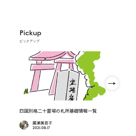
Pickup
ピックアップ
年
四国別格二十霊場の札所基礎情報一覧
四国
..
廣瀬美音子
2021.08.17