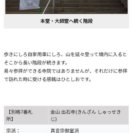
本堂・大師堂へ続く階段
歩きにしろ自家用車にしろ、山を延々登って境内に入ると
そこから長い階段が続きます。
易々参拝ができる寺院ではありませんが、それだけに参拝
で訪れた時に受ける感銘はひとしおです。
【別格7番札
金山 出石寺(きんざん しゅっせき
所】
じ)
宗派：
真言宗御室派