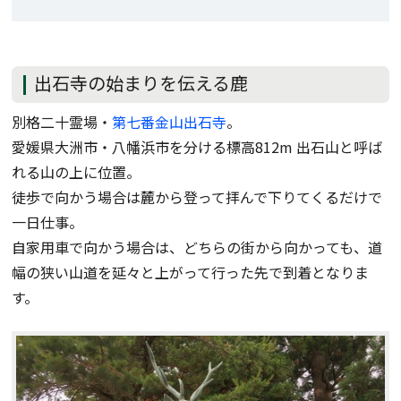
出石寺の始まりを伝える鹿
別格二十霊場・
第七番金山出石寺
。
愛媛県大洲市・八幡浜市を分ける標高812m 出石山と呼ば
れる山の上に位置。
徒歩で向かう場合は麓から登って拝んで下りてくるだけで
一日仕事。
自家用車で向かう場合は、どちらの街から向かっても、道
幅の狭い山道を延々と上がって行った先で到着となりま
す。