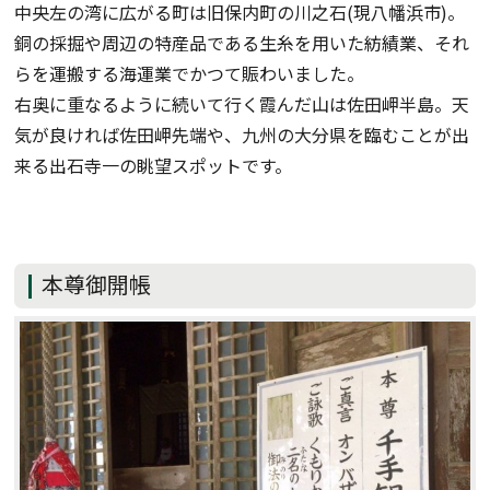
中央左の湾に広がる町は旧保内町の川之石(現八幡浜市)。
銅の採掘や周辺の特産品である生糸を用いた紡績業、それ
らを運搬する海運業でかつて賑わいました。
右奥に重なるように続いて行く霞んだ山は佐田岬半島。天
気が良ければ佐田岬先端や、九州の大分県を臨むことが出
来る出石寺一の眺望スポットです。
本尊御開帳