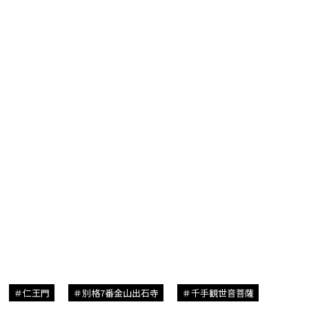
仁王門
別格7番金山出石寺
千手観世音菩薩