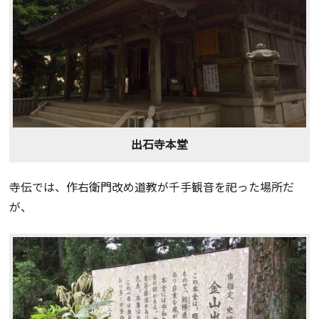
出石寺本堂
寺伝では、作右衛門改め道教が千手観音を祀った場所だ
が、