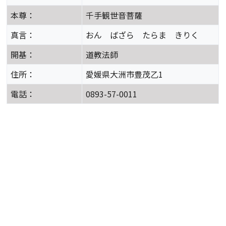
本尊：
千手観世音菩薩
真言：
おん ばざら たらま きりく
開基：
道教法師
住所：
愛媛県大洲市豊茂乙1
電話：
0893-57-0011