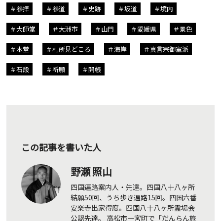
参拝
参道
史跡
坂道
境内
大師堂
大洲市
山門
愛媛県
景色
本堂
札所見どころ
海岸
真言宗御室派
石段
祈願
開帳
この記事を書いた人
野瀬 照山
四国遍路案内人・先達。四国八十八ヶ所
結願50回、うち歩き遍路15回。四国六番
安楽寺出家得度。四国八十八ヶ所霊場会
公認先達。 高松市一宮町で「だんらん旅