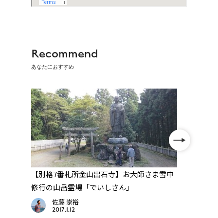
Recommend
あなたにおすすめ
合
【別格7番札所金山出石寺】お大師さま雪中
【別格
」
修行の山岳霊場「でいしさん」
遠忌
佐藤 崇裕
2017.1.12