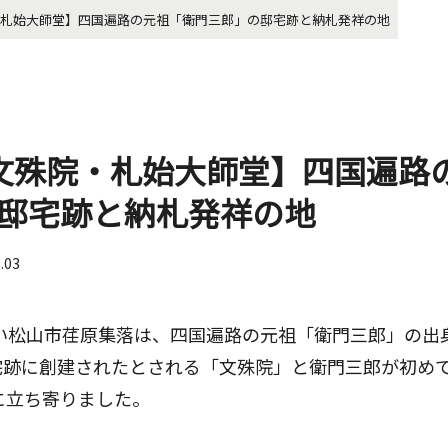
・札始大師堂】四国遍路の元祖「衛門三郎」の邸宅跡と納札発祥の地
文殊院・札始大師堂】四国遍路
邸宅跡と納札発祥の地
7.03
近い松山市荏原集落は、四国遍路の元祖「衛門三郎」の出
宅跡に創建されたとされる「文殊院」と衛門三郎が初め
に立ち寄りました。