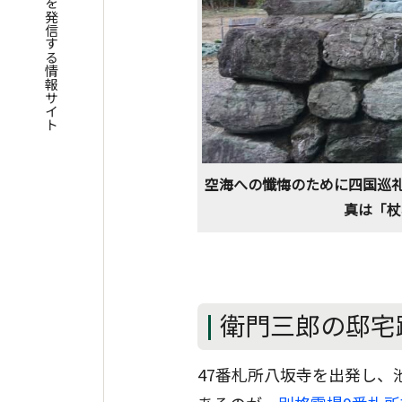
四国遍路の魅力を発信する情報サイト
空海への懺悔のために四国巡礼
真は「杖
衛門三郎の邸宅
47番札所八坂寺を出発し、