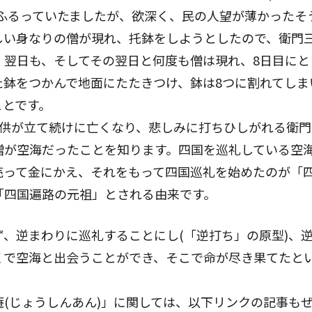
をふるっていたましたが、欲深く、民の人望が薄かったそ
しい身なりの僧が現れ、托鉢をしようとしたので、衛門
、翌日も、そしてその翌日と何度も僧は現れ、8日目にと
た鉢をつかんで地面にたたきつけ、鉢は8つに割れてしま
ことです。
子供が立て続けに亡くなり、悲しみに打ちひしがれる衛
僧が空海だったことを知ります。四国を巡礼している空
売って金にかえ、それをもって四国巡礼を始めたのが「
「四国遍路の元祖」とされる由来です。
ず、逆まわりに巡礼することにし(「逆打ち」の原型)、逆
くで空海と出会うことができ、そこで命が尽き果てたと
(じょうしんあん)」に関しては、以下リンクの記事も