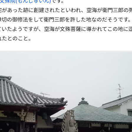
文殊院(もんじゅいん)
です。
宅があった跡に創建されたといわれ、空海が衛門三郎の
縁切の御修法をして衛門三郎を許した地なのだそうです
ていたようですが、空海が文殊菩薩に導かれてこの地に
れたとのこと。