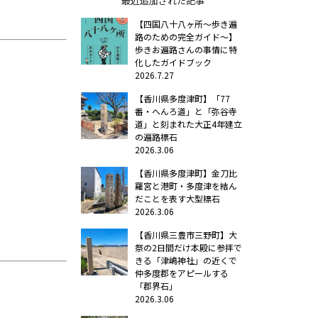
最近追加された記事
【四国八十八ヶ所～歩き遍
路のための完全ガイド～】
歩きお遍路さんの事情に特
化したガイドブック
2026.7.27
【香川県多度津町】「77
番・へんろ道」と「弥谷寺
道」と刻まれた大正4年建立
の遍路標石
2026.3.06
【香川県多度津町】金刀比
羅宮と港町・多度津を結ん
だことを表す大型標石
2026.3.06
【香川県三豊市三野町】大
祭の2日間だけ本殿に参拝で
きる「津嶋神社」の近くで
仲多度郡をアピールする
「郡界石」
2026.3.06