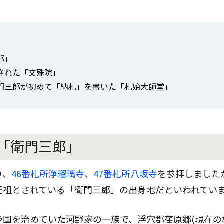
郎」
された「文殊院」
門三郎が初めて「納札」を書いた「札始大師堂」
「衛門三郎」
り、
46番札所浄瑠璃寺
、
47番札所八坂寺
を参拝しました
元祖とされている「衛門三郎」の出身地だといわれてい
予国を治めていた河野家の一族で、浮穴郡荏原郷(現在の