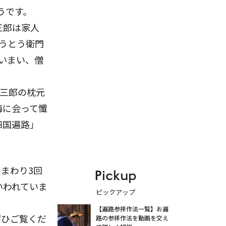
うです。
三郎は家人
うとう衛門
いまい、僧
門三郎の枕元
海に会って懺
四国遍路」
まわり3回
Pickup
いわれていま
ピックアップ
【遍路参拝作法一覧】お遍
ぜひご覧くだ
路の参拝作法を動画を交え