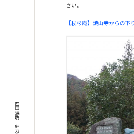
さい。
【杖杉庵】
焼山寺からの下