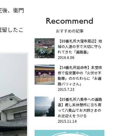
死後、衛門
Recommend
。
逗留したこ
おすすめの記事
【88番札所大窪寺周辺】地
域の人達の手で大切に守ら
れてきた「遍路墓」
2016.6.06
【54番札所延命寺】本堂改
修で仮安置中の「火伏せ不
動尊」のかたわらに「お遍
路バリィさん」
2015.7.23
【85番札所八栗寺への遍路
道】癒し系休憩所に立ち寄
って八栗山でお大師さまの
お出迎えをうける
2015.11.14