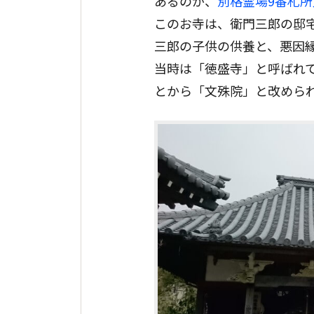
あるのが、
別格霊場9番札所
このお寺は、衛門三郎の邸
三郎の子供の供養と、悪因
当時は「徳盛寺」と呼ばれ
とから「文殊院」と改めら