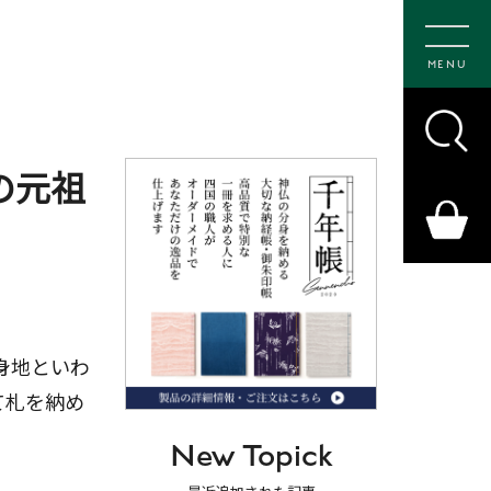
MENU
の元祖
身地といわ
て札を納め
New Topick