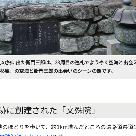
の旅に出た衛門三郎は、23周目の巡礼でようやく空海と出会
杉庵」の空海と衛門三郎の出会いのシーンの像です。
跡に創建された「文殊院」
池のほとりを歩いて、約1km進んだところの遍路道県道1