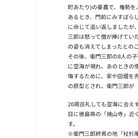
町あたり)の豪農で、権勢
あるとき、門前にみすぼら
に命じて追い返しましたが
三郎は怒って僧が捧げてい
の姿も消えてしまったとの
その後、衛門三郎の8人の
に空海が現れ、あのときの
悔するために、家や田畑を
の原型とされ、衛門三郎が
20周巡礼しても空海に会え
目に徳島県の「焼山寺」近
す。
※衛門三郎終焉の地「杖杉庵