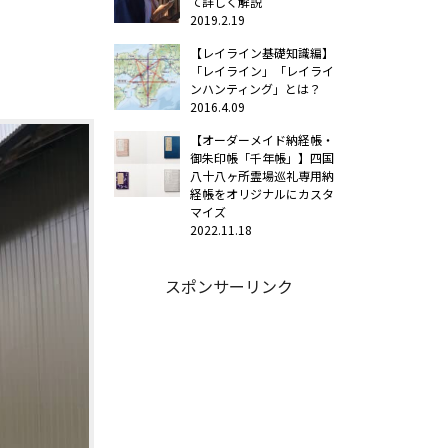
て詳しく解説
2019.2.19
【レイライン基礎知識編】
「レイライン」「レイライ
ンハンティング」とは？
2016.4.09
【オーダーメイド納経帳・
御朱印帳「千年帳」】四国
八十八ヶ所霊場巡礼専用納
経帳をオリジナルにカスタ
マイズ
2022.11.18
スポンサーリンク