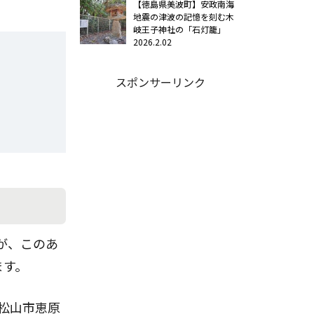
【徳島県美波町】安政南海
地震の津波の記憶を刻む木
岐王子神社の「石灯籠」
2026.2.02
スポンサーリンク
が、このあ
ます。
松山市恵原